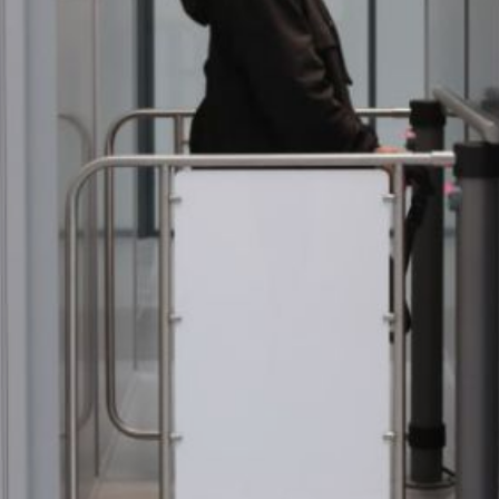
все процедуры, предусмотренные
в пункте пропуска через границу,
включая регистрацию пассажиров,
обработку багажа, таможенное
оформление и пограничный контроль.
Такая комплексная проверка
позволила оценить работу систем
в условиях, максимально
приближенным к реальным.
Главная цель тестирования — выявить
возможные недочёты и отладить
технологию обслуживания пассажиров
ещё до официального открытия
терминала. Проверка навигации,
логистики и взаимодействия всех
задействованных служб позволит
обеспечить плавный и успешный старт
работы нового аэровокзала
и максимальный комфорт
для пассажиров международных
рейсов.
В ТЕМУ:
Новый межмуниципальный
автобусный маршрут запустили