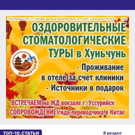
РЕКЛАМА • ИП СТУЧКОВА ДИАНА ВАДИМОВНА ОГРНИП 325253600107053
ТОП-10. СТАТЬИ
В раздел