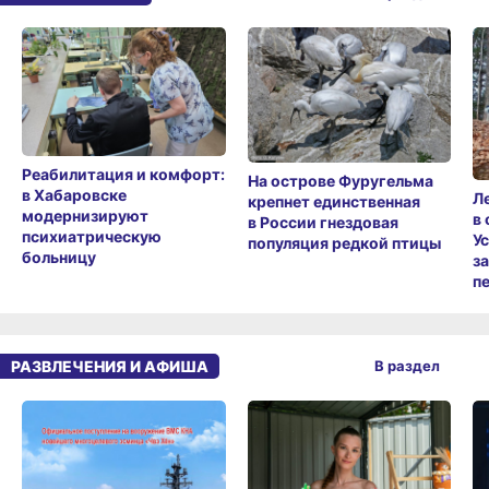
Реабилитация и комфорт:
На острове Фуругельма
в Хабаровске
Л
крепнет единственная
модернизируют
в
в России гнездовая
психиатрическую
У
популяция редкой птицы
больницу
з
п
РАЗВЛЕЧЕНИЯ И АФИША
В раздел