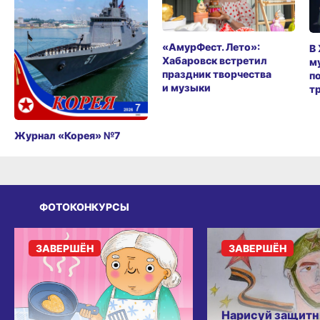
«АмурФест. Лето»:
В
Хабаровск встретил
м
праздник творчества
п
и музыки
т
Журнал «Корея» №7
ФОТОКОНКУРСЫ
ЗАВЕРШЁН
ЗАВЕРШЁН
Нарисуй защитн