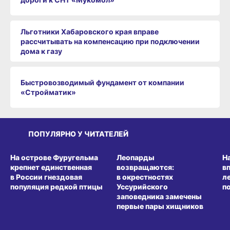
Льготники Хабаровского края вправе
рассчитывать на компенсацию при подключении
дома к газу
Быстровозводимый фундамент от компании
«Стройматик»
ПОПУЛЯРНО У ЧИТАТЕЛЕЙ
СРЕДА ОБИТАНИЯ
СРЕДА ОБИТАНИЯ
СР
На острове Фуругельма
Леопарды
Н
крепнет единственная
возвращаются:
в
в России гнездовая
в окрестностях
л
популяция редкой птицы
Уссурийского
п
заповедника замечены
первые пары хищников