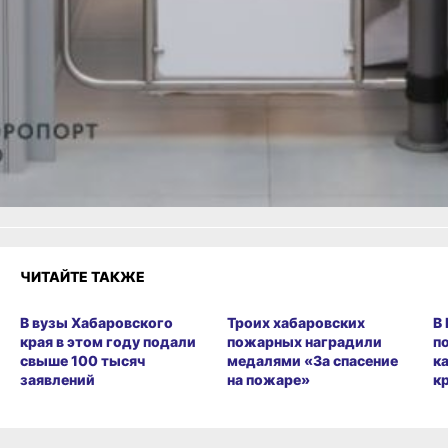
в Хабаровске
Читайте нас в соцсетях:
ВКонтакте
,
Одноклассники,
Телеграм
или
Яндекс.Дзен
и
МАКС
Как вам материал?
Огонь!
Супер
Удивило
1
Грустно
Злость
Разочарование
ЧИТАЙТЕ ТАКЖЕ
В вузы Хабаровского
Троих хабаровских
В
края в этом году подали
пожарных наградили
п
свыше 100 тысяч
медалями «За спасение
к
заявлений
на пожаре»
к