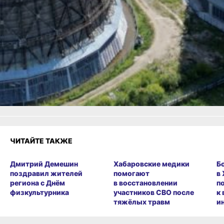
Читайте нас в соцсетях:
ВКонтакте
,
Одноклассники,
Телеграм
или
Яндекс.Дзен
и
МАКС
Как вам материал?
Огонь!
Супер
Удивило
1
Грустно
Злость
Разочарование
ЧИТАЙТЕ ТАКЖЕ
Дмитрий Демешин
Хабаровские медики
Б
поздравил жителей
помогают
в
региона с Днём
в восстановлении
п
физкультурника
участников СВО после
к
тяжёлых травм
и