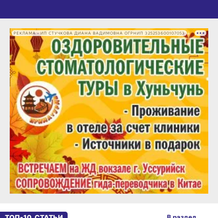
РЕКЛАМА • ИП СТУЧКОВА ДИАНА ВАДИМОВНА ОГРНИП 325253600107053
ТОП-10. СТАТЬИ
В раздел