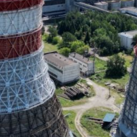
создать защитную пленку
на металлических поверхностях,
продлевая срок их службы.
Параллельно идёт монтаж
оборудования для сжигания газа
и настройка автоматических
систем управления.
В этом году на реконструкцию
энергоблока №2 выделено 5,6
миллиардов рублей. Как
рассказал заместитель главного
инженера станции Андрей
Барсук, на объекте ежедневно
трудятся около восьмиста
человек в две смены. Работы
идут по графику и после
завершения модернизации ТЭЦ-3
станет более надёжной,
экологичной и экономичной.
В ТЕМУ:
В Комсомольске-на-Амуре
досрочно завершили ремонт
дорог по нацпроекту