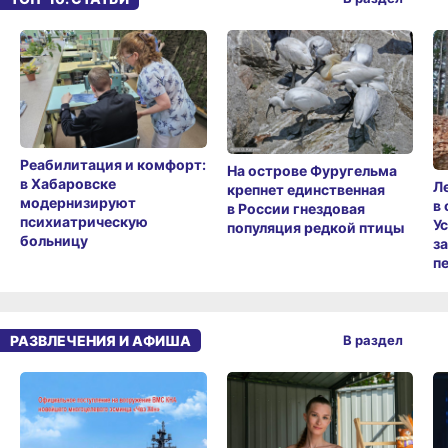
Реабилитация и комфорт:
На острове Фуругельма
в Хабаровске
Л
крепнет единственная
модернизируют
в
в России гнездовая
психиатрическую
У
популяция редкой птицы
больницу
з
п
РАЗВЛЕЧЕНИЯ И АФИША
В раздел