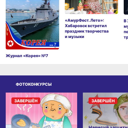
«АмурФест. Лето»:
В
Хабаровск встретил
м
праздник творчества
п
и музыки
т
Журнал «Корея» №7
ФОТОКОНКУРСЫ
ЗАВЕРШЁН
ЗАВЕРШЁН
Нарисуй защитн