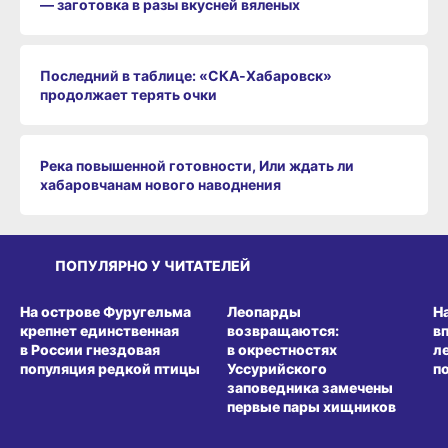
— заготовка в разы вкусней вяленых
Последний в таблице: «СКА‑Хабаровск»
продолжает терять очки
Река повышенной готовности, Или ждать ли
хабаровчанам нового наводнения
ПОПУЛЯРНО У ЧИТАТЕЛЕЙ
СРЕДА ОБИТАНИЯ
СРЕДА ОБИТАНИЯ
СР
На острове Фуругельма
Леопарды
Н
крепнет единственная
возвращаются:
в
в России гнездовая
в окрестностях
л
популяция редкой птицы
Уссурийского
п
заповедника замечены
первые пары хищников