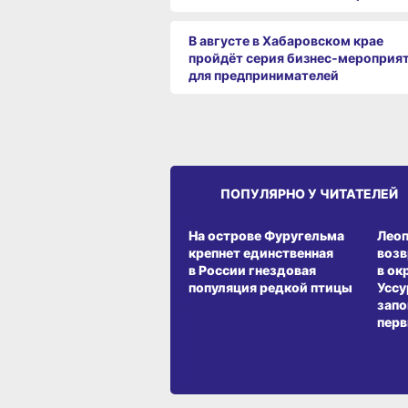
В августе в Хабаровском крае
пройдёт серия бизнес‑мероприя
для предпринимателей
ПОПУЛЯРНО У ЧИТАТЕЛЕЙ
СРЕДА ОБИТАНИЯ
СРЕД
На острове Фуругельма
Лео
крепнет единственная
воз
в России гнездовая
в ок
популяция редкой птицы
Уссу
запо
перв