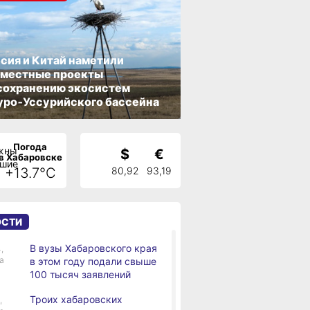
сия и Китай наметили
вместные проекты
сохранению экосистем
ро‑Уссурийского бассейна
Погода
$
€
в Хабаровске
+13.7°C
80,92
93,19
ОСТИ
В вузы Хабаровского края
,
а
в этом году подали свыше
100 тысяч заявлений
Троих хабаровских
,