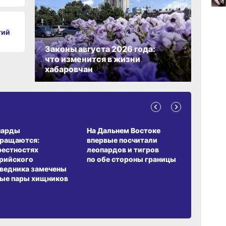
тий
09:47
вчер
Законы августа 2026 года:
что изменится в жизни
хабаровчан
09:31
вчер
08:05
А ОБИТАНИЯ
СРЕДА ОБИТАНИЯ
ЗЕМЛЯКИ
вчер
парды
На Дальнем Востоке
Пионовый
вращаются:
впервые посчитали
хабаровч
рестностях
леопардов и тигров
Воронкев
рийского
по обе стороны границы
ведника замечены
ые пары хищников