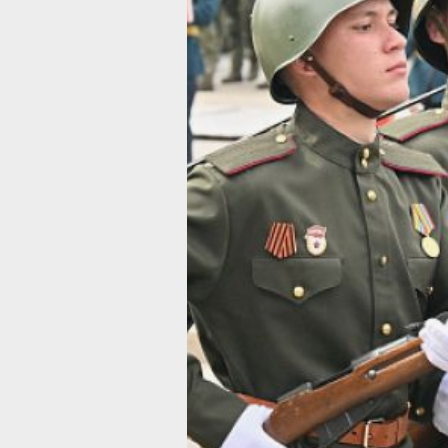
будут проходить репетиции с участи
военной техники. В связи с этим, с 13
до 19:00 27 и 29 августа, а также с 0
до 10:00 31 августа будет ограничен
движение по улице Пушкина от улиц
Ленина до Амурского бульвара.
Изменения коснутся троллейбусных
маршрутов № 1, 4, 9 и автобусных
маршрутов № 14, 19, 34, 56, 61К, 82, 
29К. В направлении центра города
троллейбусы будут объезжать по ул
Синельникова, Ким Ю Чена и Москов
Автобусы – по улицам Льва Толстого,
Амурскому бульвару, Дзержинского
и Муравьева-Амурского. Подробные
схемы объезда для каждого маршру
можно найти на сайте администраци
города.
Администрация города приносит
извинения за доставленные неудобст