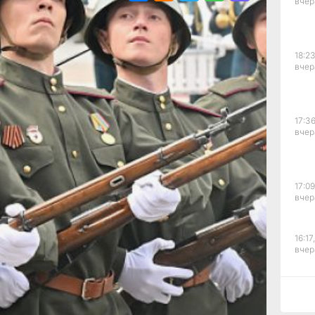
вчер
ем
:00
7:00
о
18:23
ы
вчер
17:36
21,
вчер
ицам
ской.
17:09
вчер
та
16:17,
и
вчер
ва
15:44
вчер