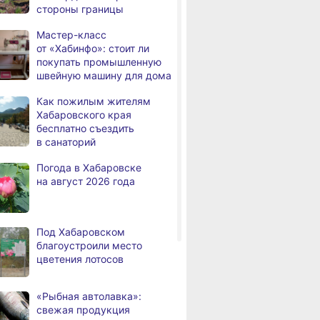
стороны границы
й
Хабаровского
человек
Мастер-класс
В Хабаровске из горящей
,
от «Хабинфо»: стоит ли
а
квартиры на Чехова
покупать промышленную
эвакуировали 6 человек
швейную машину для дома
В трёх районах
,
Как пожилым жителям
а
Хабаровского края
Хабаровского края
установился высокий класс
бесплатно съездить
пожарной опасности
в санаторий
В угледобывающем районе
,
Погода в Хабаровске
а
Хабаровского края
на август 2026 года
модернизировали 4G
Правительство
,
а
Хабаровского края
Под Хабаровском
возрождает
благоустроили место
Дальневосточную студию
цветения лотосов
кинохроники
В команду крупного
,
«Рыбная автолавка»:
а
издательского дома
свежая продукция
требуется специалист