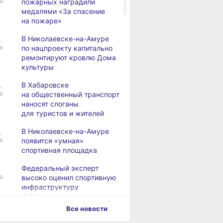
а
пожарных наградили
медалями «За спасение
на пожаре»
В Николаевске-на-Амуре
,
а
по нацпроекту капитально
ремонтируют кровлю Дома
культуры
В Хабаровске
,
а
на общественный транспорт
наносят слоганы
для туристов и жителей
В Николаевске-на-Амуре
,
а
появится «умная»
спортивная площадка
Федеральный эксперт
а
высоко оценил спортивную
инфраструктуру
Хабаровского края
Все новости
Дебаркадеры с памятными
,
а