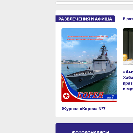
РАЗВЛЕЧЕНИЯ И АФИША
В ра
«Аму
Хаба
праз
и му
Журнал «Корея» №7
ФОТОКОНКУРСЫ