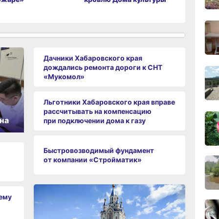
и жителе
11:43
вчер
Дачники Хабаровского края
11:09
дождались ремонта дороги к СНТ
вчер
«Мукомол»
Льготники Хабаровского края вправе
10:33
рассчитывать на компенсацию
вчер
на
при подключении дома к газу
10:10
Быстровозводимый фундамент
вчер
от компании «Стройматик»
чему
09:52
вчер