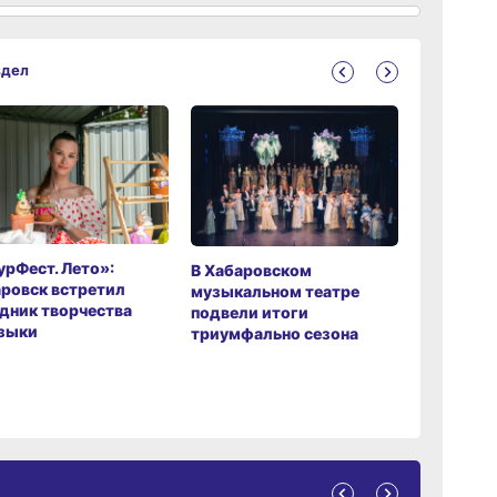
здел
рФест. Лето»:
Хабаров
В Хабаровском
ровск встретил
музыкаль
музыкальном театре
дник творчества
завершил
подвели итоги
зыки
мировой 
триумфально сезона