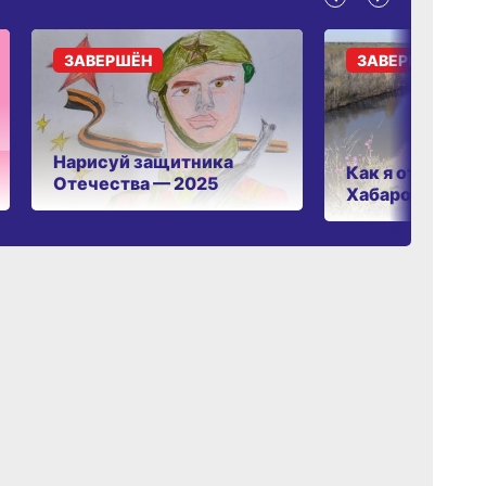
ЗАВЕРШЁН
ЗАВЕРШЁН
Нарисуй защитника
Как я отдыхаю 
Отечества — 2025
Хабаровском к