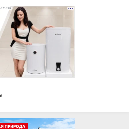
4073930
я
АЯ ПРИРОДА