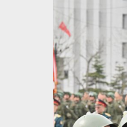
Из-за репетиц
Парада
в Хабаровске
снова огранич
движение
транспорта
На этот раз репетировать будет воен
техника
Фото:
Пресс-служба администрации
Хабаровска
В Хабаровске временно изменятся
маршруты общественного транспорта
за репетиций Парада Победы, сообщ
пресс-служба администрации краев
столицы.
27, 29 и 31 августа на площади Ленин