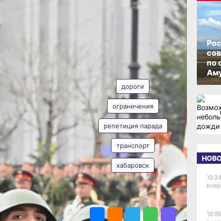
ий
ОПУБЛИКОВАНО
15 августа 2025 г., 12:42
Рос
со
ат
по 
АВТОР
ТЕГИ
Аму
дороги
ограничения
ная
репетиция парада
Анна Лесив
транспорт
НОВ
хабаровск
 из-
19:34
ает
вчер
ой
ПОДЕЛИТЬСЯ
19:06
а