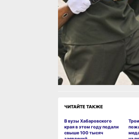
и просит учитывать эту информацию
при планировании поездок.
В ТЕМУ:
Из-за репетиции парада в Хабаровск
ожидается перекрытие улиц и измен
маршрутов
Читайте нас в соцсетях:
ВКонтакте
,
Одноклассники,
Телеграм
или
Яндекс.Дзен
и
МАКС
Как вам материал?
Огонь!
Супер
Удивило
1
Грустно
Злость
Разочаров
ЧИТАЙТЕ ТАКЖЕ
В вузы Хабаровского
Трои
края в этом году подали
пож
свыше 100 тысяч
меда
заявлений
на п