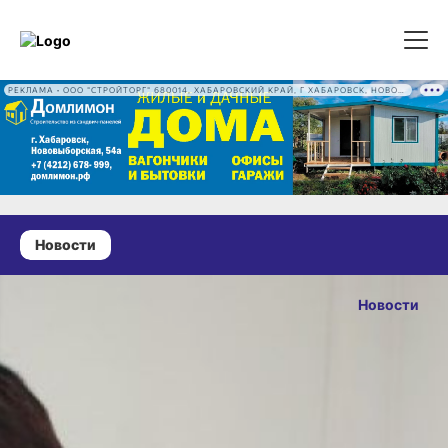
РЕКЛАМА • ООО "СТРОЙТОРГ" 680014, ХАБАРОВСКИЙ КРАЙ, Г ХАБАРОВСК, НОВОВЫБОРГСКАЯ УЛ, Д. 54А ОГРН 1222700016186
Новости
08 августа 2025 г., 11:36
Хабаровчанам
Новости
скоро станет
ОПУБЛИКОВАНО
доступна
08 августа 2025 г., 11
индивидуальная
вакцина от рака