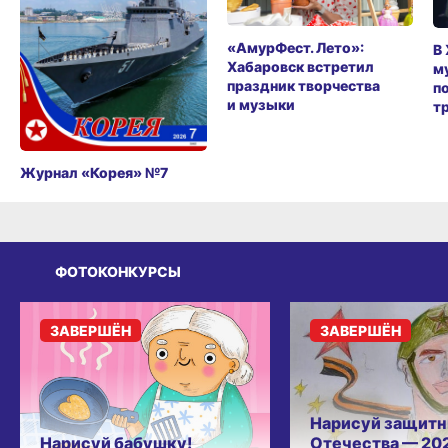
«АмурФест. Лето»:
В
Хабаровск встретил
м
праздник творчества
п
и музыки
т
Журнал «Корея» №7
ФОТОКОНКУРСЫ
ЗАВЕРШЁН
ЗАВЕРШЁН
Нарисуй защитн
Нарисуй бабушку!
Отечества — 20