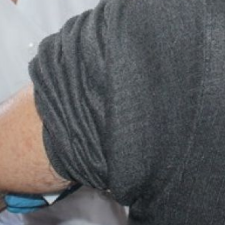
специфических генетических
нарушений. Затем выявляются
неоантигены, на основе
которых разрабатывается
индивидуальный
терапевтический препарат.
В связи
с персонализированным
подходом вакцина не будет
поступать в свободную
продажу. После успешного
завершения клинических
испытаний новая технология
станет доступна и для жителей
Хабаровского края.
В ТЕМУ:
Кому и чем может помочь
хабаровский центр
реабилитации
Читайте нас в соцсетях:
ВКонтакте
,
Одноклассники,
Телеграм
или
Яндекс.Дзен
и
МАКС