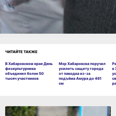
Как вам материал?
Огонь!
Супер
Удивило
Грустно
1
Злость
Разочарование
ЧИТАЙТЕ ТАКЖЕ
В Хабаровском крае День
Мэр Хабаровска поручил
Р
физкультурника
усилить защиту города
в
объединил более 50
от паводка из-за
у
тысяч участников
подъёма Амура до 461
с
см
р