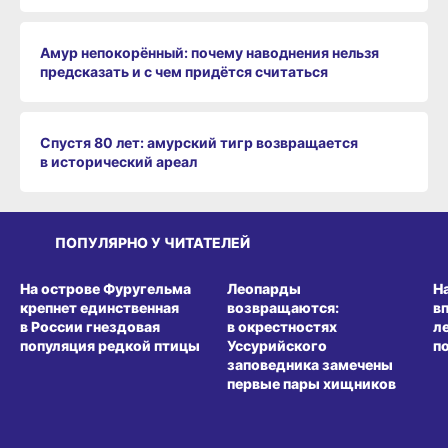
Амур непокорённый: почему наводнения нельзя
предсказать и с чем придётся считаться
Спустя 80 лет: амурский тигр возвращается
в исторический ареал
ПОПУЛЯРНО У ЧИТАТЕЛЕЙ
СРЕДА ОБИТАНИЯ
СРЕДА ОБИТАНИЯ
СР
На острове Фуругельма
Леопарды
Н
крепнет единственная
возвращаются:
в
в России гнездовая
в окрестностях
л
популяция редкой птицы
Уссурийского
п
заповедника замечены
первые пары хищников