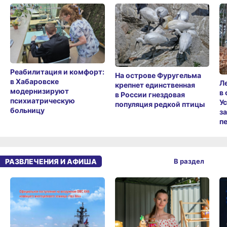
Реабилитация и комфорт:
На острове Фуругельма
в Хабаровске
Л
крепнет единственная
модернизируют
в
в России гнездовая
психиатрическую
У
популяция редкой птицы
больницу
з
п
РАЗВЛЕЧЕНИЯ И АФИША
В раздел