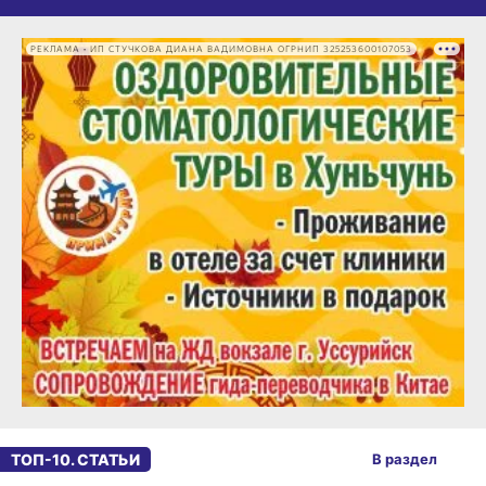
РЕКЛАМА • ИП СТУЧКОВА ДИАНА ВАДИМОВНА ОГРНИП 325253600107053
ТОП-10. СТАТЬИ
В раздел