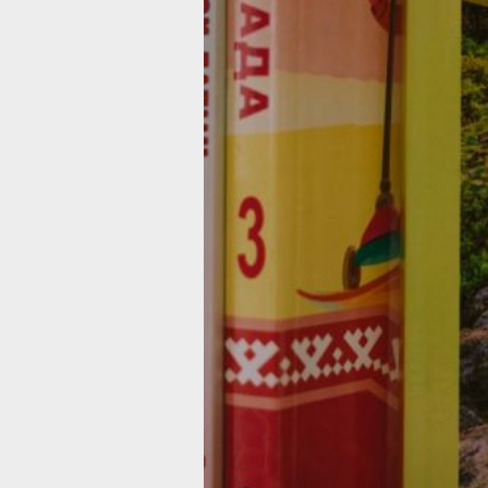
августа.
Инициатива направлена на сохранен
и развитие более 270 языков и диале
страны, укрепление межнациональн
единства и уважение к культурному
наследию. В пояснительной записке
отмечается, что в 64 регионах Росси
реализуются образовательные прог
по 76 родным языкам, включая язык
малочисленных народов, на всех ур
образования – от дошкольного
до среднего.
Предложение об учреждении нового
праздника прозвучало от Владимира
Путина на заседании Совета
по реализации государственной поли
в сфере поддержки русского языка
и языков народов России. В случае
одобрения указ вступит в силу со дн
подписания.
В ТЕМУ:
Фестиваль цветов пройдёт в Хабаро
в конце августа
Читайте нас в соцсетях:
ВКонтакте
,