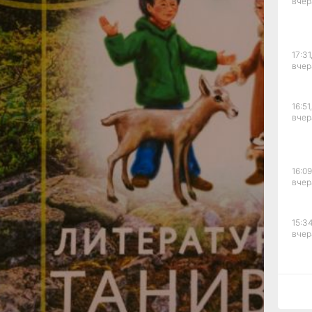
вчер
ие
ктов
ого
17:31
вчер
и уже
раммы
16:51,
и
вчер
овнях
16:09
вчер
тики
15:34
вчер
я
вске
15:03
вчер