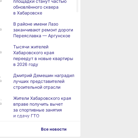
а
площадки станут частью
обновлённого сквера
в Хабаровске
В районе имени Лазо
,
а
заканчивают ремонт дороги
Переяславка — Аргунское
Тысячи жителей
а
Хабаровского края
переедут в новые квартиры
в 2026 году
Дмитрий Демешин наградил
,
а
лучших представителей
строительной отрасли
Жители Хабаровского края
,
а
вправе получить вычет
за спортивные занятия
и сдачу ГТО
В Хабаровске уровень
,
Все новости
а
Амура достиг 427