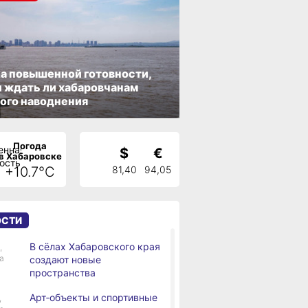
а повышенной готовности,
 ждать ли хабаровчанам
ого наводнения
Погода
$
€
в Хабаровске
+10.7°C
81,40
94,05
ОСТИ
В сёлах Хабаровского края
,
а
создают новые
пространства
Арт‑объекты и спортивные
,