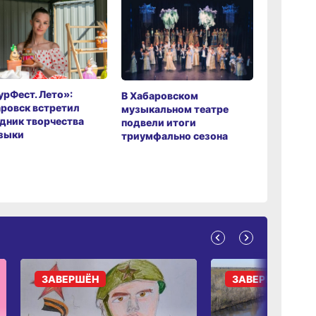
рФест. Лето»:
Хабаров
В Хабаровском
ровск встретил
музыкаль
музыкальном театре
дник творчества
завершил
подвели итоги
зыки
мировой 
триумфально сезона
ЗАВЕРШЁН
ЗАВЕРШЁН