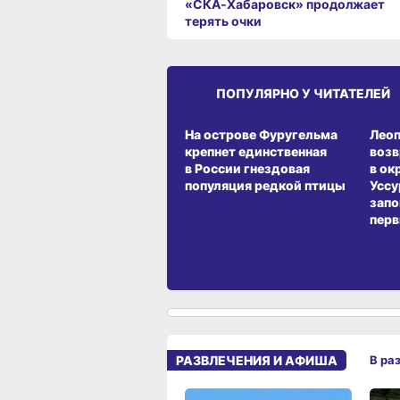
«СКА‑Хабаровск» продолжает
терять очки
ПОПУЛЯРНО У ЧИТАТЕЛЕЙ
СРЕДА ОБИТАНИЯ
СРЕД
На острове Фуругельма
Лео
крепнет единственная
воз
в России гнездовая
в ок
популяция редкой птицы
Уссу
запо
перв
РАЗВЛЕЧЕНИЯ И АФИША
В ра