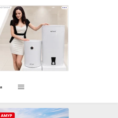
4073930
я
 АМУР