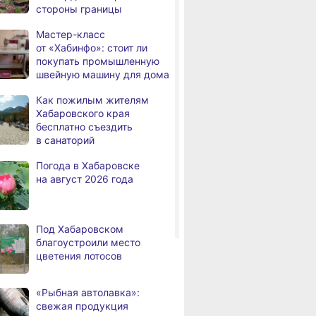
стороны границы
а
с инвалидностью
трудоустроены
Мастер-класс
в Хабаровском крае
от «Хабинфо»: стоит ли
покупать промышленную
Магнитные бури,
,
швейную машину для дома
а
радиационный фон и пробки
в Хабаровске 7 августа
Как пожилым жителям
Хабаровского края
Какой сегодня день: День
3,
бесплатно съездить
а
маяка
в санаторий
В вузы Хабаровского края
8.2026
Погода в Хабаровске
в этом году подали свыше
на август 2026 года
100 тысяч заявлений
Троих хабаровских
8.2026
пожарных наградили
Под Хабаровском
медалями «За спасение
благоустроили место
на пожаре»
цветения лотосов
В Николаевске-на-Амуре
8.2026
по нацпроекту капитально
«Рыбная автолавка»:
ремонтируют кровлю Дома
свежая продукция
культуры