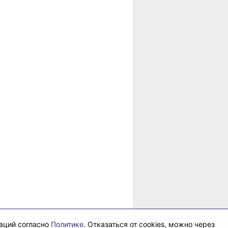
в
рае
даций согласно
Политике
. Отказаться от cookies, можно через