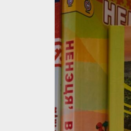
В календаре
хабаровчан
осенью может
появиться
новый праздн
Новую красную дату предложил
Президент Владимир Путин
Фото:
Пресс-служба министерства
просвещения Российской Федерации
У россиян может появиться новый
праздник – День языков народов
Российской Федерации, сообщает пр
служба Минпросвещения России. Пр
соответствующего указа Президента 
приуроченного ко дню рождения поэ
и общественного деятеля Расула
Гамзатова, опубликован для народно
обсуждения, которое продлится до 1