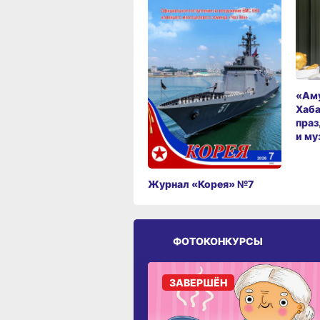
«Аму
Хаба
праз
и му
Журнал «Корея» №7
ФОТОКОНКУРСЫ
ЗАВЕРШЁН