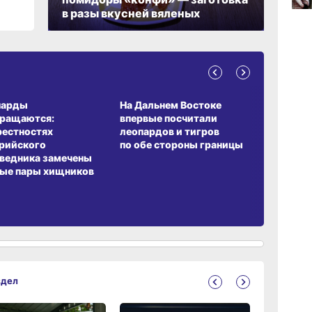
в разы вкусней вяленых
06.0
06.0
А ОБИТАНИЯ
СРЕДА ОБИТАНИЯ
ЗЕМЛЯКИ
парды
На Дальнем Востоке
Пионовый
вращаются:
впервые посчитали
хабаровч
рестностях
леопардов и тигров
Воронкев
рийского
по обе стороны границы
ведника замечены
ые пары хищников
здел