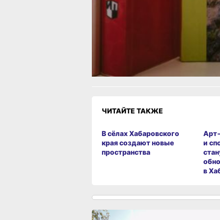
Одноклассники,
Телеграм
или
Яндекс.Дзен
и
МАКС
Как вам материал?
Огонь!
Супер
Удивило
1
Грустно
Злость
Разочаров
ЧИТАЙТЕ ТАКЖЕ
В сёлах Хабаровского
Арт
края создают новые
и сп
пространства
стан
обно
в Ха