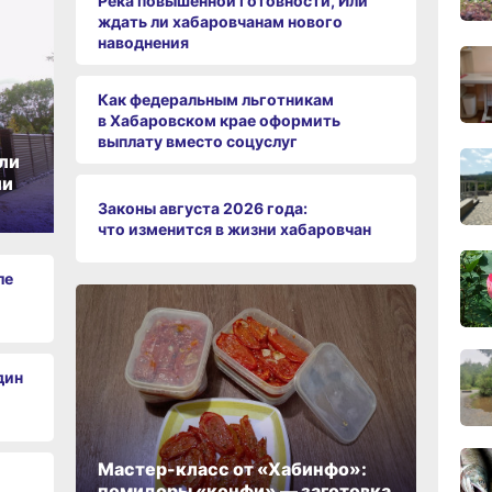
Река повышенной готовности, Или
вчер
ждать ли хабаровчанам нового
наводнения
Как федеральным льготникам
09:28
вчер
в Хабаровском крае оформить
выплату вместо соцуслуг
ли
ии
08:0
вчер
Законы августа 2026 года:
что изменится в жизни хабаровчан
06.0
ле
06.0
дин
06.0
Мастер-класс от «Хабинфо»:
помидоры «конфи» — заготовка