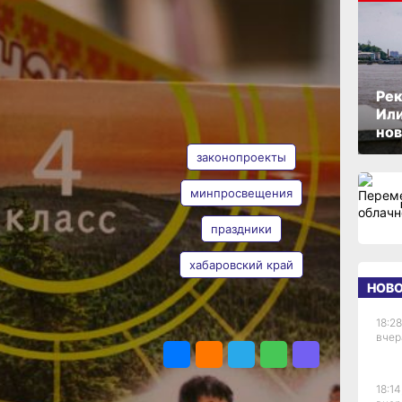
ОПУБЛИКОВАНО
02 августа 2025 г., 15:05
Рек
Или
АВТОР
ТЕГИ
нов
ик
законопроекты
минпросвещения
праздники
Анна Лесив
хабаровский край
НОВ
есс-
оект
18:28
РФ,
ПОДЕЛИТЬСЯ
вчер
та
го
18:14
4