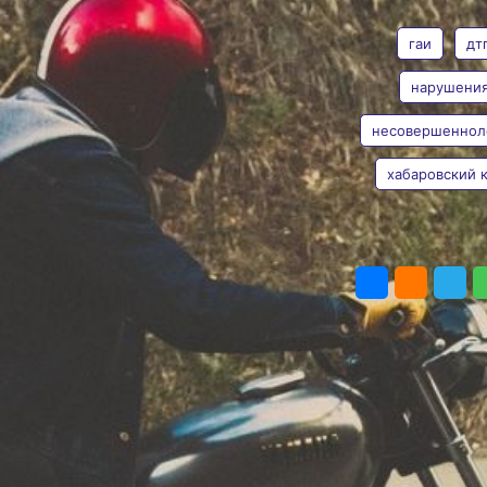
АВТОР
ТЕГИ
13-летний
мотоциклист
гаи
дт
К ответственности
нарушени
привлечены родители
подростка
несовершеннол
Майя
Фото:
pxhere.com
Николаева
По предварительным
хабаровский 
данным, сегодня ночью –
в 0.01 - в дорожно-
транспортном
происшествии пострадал
ПОДЕЛИТЬ
несовершеннолетний
водитель. Об этом
сообщила пресс-служба
Госавтоинспекции
Хабаровского края.
ДТП произошло в посёлке
Берёзовом Солнечного
района, недалеко
от улицы Магистральной,
3.
Как выяснилось, водитель