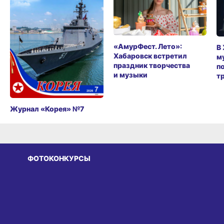
«АмурФест. Лето»:
В
Хабаровск встретил
м
праздник творчества
п
и музыки
т
Журнал «Корея» №7
ФОТОКОНКУРСЫ