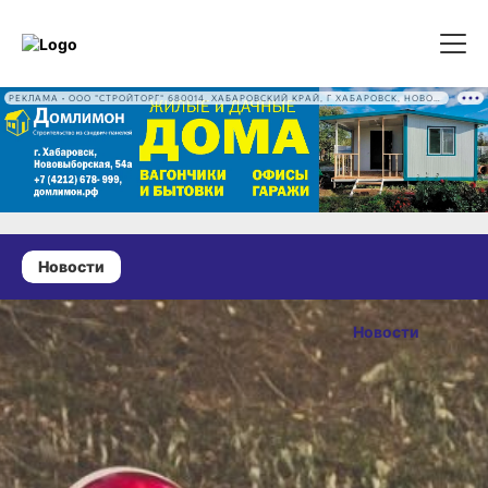
РЕКЛАМА • ООО "СТРОЙТОРГ" 680014, ХАБАРОВСКИЙ КРАЙ, Г ХАБАРОВСК, НОВОВЫБОРГСКАЯ УЛ, Д. 54А ОГРН 1222700016186
Новости
29 июля 2025 г., 18:04
В Солнечном
Новости
районе
ОПУБЛИКОВАНО
Хабаровского
29 июля 2025 г., 18:04
края
травмирован