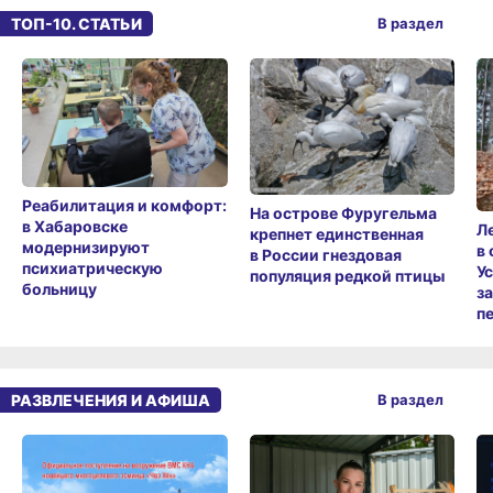
ТОП-10. СТАТЬИ
В раздел
Реабилитация и комфорт:
На острове Фуругельма
в Хабаровске
Л
крепнет единственная
модернизируют
в
в России гнездовая
психиатрическую
У
популяция редкой птицы
больницу
з
п
РАЗВЛЕЧЕНИЯ И АФИША
В раздел