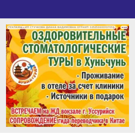
РЕКЛАМА • ИП СТУЧКОВА ДИАНА ВАДИМОВНА ОГРНИП 325253600107053