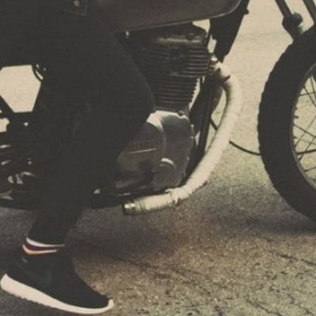
«Хонды CRV»
при повороте налево
допустил столкновение
с мотоциклом «Альфа»,
который ехал
с выключенными фарами.
В результате
происшествия травмы
получил 13-летний
мотоциклист.
В отношении родителей
несовершеннолетнего
водителя транспортного
средства открыты
административные
материалы по ст. 5.35
КоАП РФ.
В ТЕМУ:
За неделю на единый
номер 112 Хабаровского
края поступило более 25
тысяч обращений
Читайте нас в соцсетях:
ВКонтакте
,