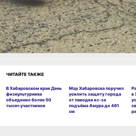
Одноклассники,
Телеграм
или
Яндекс.Дзен
и
МАКС
Как вам материал?
Огонь!
Супер
Удивило
Грустно
Злость
Разочарование
ЧИТАЙТЕ ТАКЖЕ
В Хабаровском крае День
Мэр Хабаровска поручил
Р
физкультурника
усилить защиту города
в
объединил более 50
от паводка из-за
у
тысяч участников
подъёма Амура до 461
с
см
р