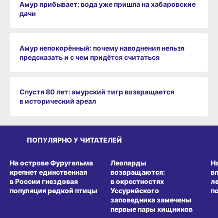
Амур прибывает: вода уже пришла на хабаровские
дачи
Амур непокорённый: почему наводнения нельзя
предсказать и с чем придётся считаться
Спустя 80 лет: амурский тигр возвращается
в исторический ареал
ПОПУЛЯРНО У ЧИТАТЕЛЕЙ
СРЕДА ОБИТАНИЯ
СРЕДА ОБИТАНИЯ
СР
На острове Фуругельма
Леопарды
Н
крепнет единственная
возвращаются:
в
в России гнездовая
в окрестностях
л
популяция редкой птицы
Уссурийского
п
заповедника замечены
первые пары хищников