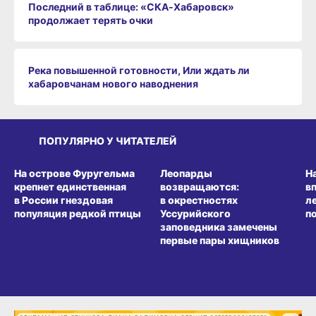
Последний в таблице: «СКА‑Хабаровск»
продолжает терять очки
Река повышенной готовности, Или ждать ли
хабаровчанам нового наводнения
ПОПУЛЯРНО У ЧИТАТЕЛЕЙ
СРЕДА ОБИТАНИЯ
СРЕДА ОБИТАНИЯ
СР
На острове Фуругельма
Леопарды
Н
крепнет единственная
возвращаются:
в
в России гнездовая
в окрестностях
л
популяция редкой птицы
Уссурийского
п
заповедника замечены
первые пары хищников