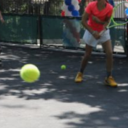
волейбола, которая также
была модернизирована.
Проведена
дополнительная отсыпка
песком для безопасности
спортсменов, заменена
сетка и обновлена
окружающая
инфраструктура.
Работы по обустройству
площадок заняли два
месяца. Общий бюджет
составил более 6
миллионов рублей. Новый
спортивный комплекс,
включающий
тренировочную стенку
для теннисистов
и городошную площадку,
будет доступен для всех
желающих ежедневно
с 6:30 до 21:30.
Отметим, что это уже
второй спортивный