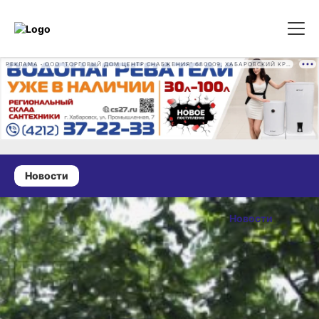
РЕКЛАМА • ООО "ТОРГОВЫЙ ДОМ ЦЕНТР СНАБЖЕНИЯ" 680009, ХАБАРОВСКИЙ КРАЙ, ГОРОД ХАБАРОВСК, ПРОМЫШЛЕННАЯ УЛ., Д. 7 ОГРН 1162724073930
Новости
26 июня 2025 г., 18:56
Новые
Новости
теннисные
ОПУБЛИКОВАНО
корты
26 июня 2025 г., 18:56
открылись
в парке