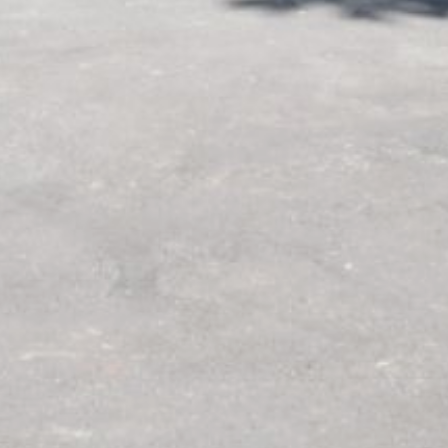
объект, открытый
в Хабаровске в текущем
году. В феврале
на территории арены
«Ерофей» начал работу
модульный спортивный
зал, построенный
в рамках федерального
проекта «Бизнес-спринт.
Я выбираю спорт»
при общей стоимости
проекта 228,6 млн
рублей, включая 75 млн
рублей федерального
финансирования.
В ТЕМУ:
Легкоатлеты
Хабаровского края
завоевали медали
на Кубке России
Читайте нас в соцсетях:
ВКонтакте
,
Одноклассники,
Телеграм