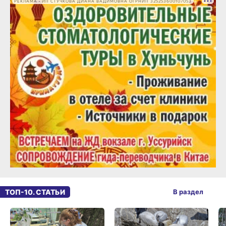
РЕКЛАМА • ИП СТУЧКОВА ДИАНА ВАДИМОВНА ОГРНИП 325253600107053
ТОП-10. СТАТЬИ
В раздел