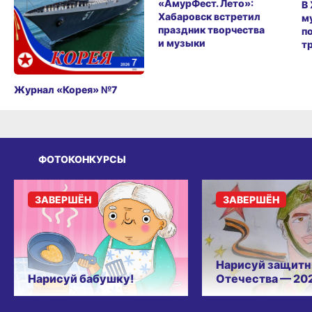
«АмурФест. Лето»:
В
Хабаровск встретил
м
праздник творчества
п
и музыки
т
Журнал «Корея» №7
ФОТОКОНКУРСЫ
ЗАВЕРШЁН
ЗАВЕРШЁН
Нарисуй защитн
Нарисуй бабушку!
Отечества — 20