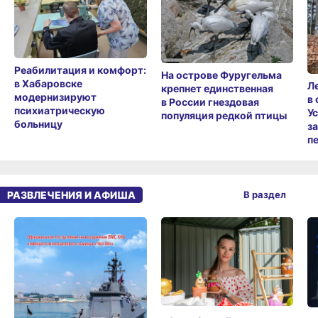
Реабилитация и комфорт:
На острове Фуругельма
в Хабаровске
Л
крепнет единственная
модернизируют
в
в России гнездовая
психиатрическую
У
популяция редкой птицы
больницу
з
п
РАЗВЛЕЧЕНИЯ И АФИША
В раздел