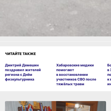
или
Яндекс.Дзен
и
МАКС
Как вам материал?
Огонь!
Супер
Удивило
Грустно
Злость
Разочарование
ЧИТАЙТЕ ТАКЖЕ
Дмитрий Демешин
Хабаровские медики
Б
поздравил жителей
помогают
в
региона с Днём
в восстановлении
п
физкультурника
участников СВО после
к
тяжёлых травм
и