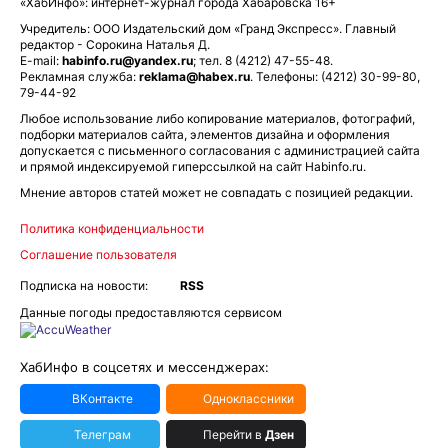
«ХабИнфо»: интернет-журнал города Хабаровска 16+
Учредитель: ООО Издательский дом «Гранд Экспресс». Главный
редактор - Сорокина Наталья Д.
E-mail:
habinfo.ru@yandex.ru
; тел. 8 (4212) 47-55-48.
Рекламная служба:
reklama@habex.ru
. Телефоны: (4212) 30-99-80,
79-44-92
Любое использование либо копирование материалов, фотографий,
подборки материалов сайта, элементов дизайна и оформления
допускается с письменного согласования с администрацией сайта
и прямой индексируемой гиперссылкой на сайт Habinfo.ru.
Мнение авторов статей может не совпадать с позицией редакции.
Политика конфиденциальности
Соглашение пользователя
Подписка на новости:
RSS
Данные погоды предоставляются сервисом
ХабИнфо в соцсетях и мессенджерах:
ВКонтакте
Одноклассники
Телеграм
Перейти в
Дзен