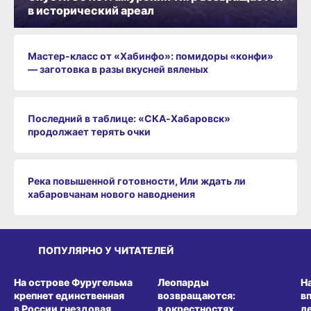
в исторический ареал
Мастер-класс от «Хабинфо»: помидоры «конфи»
— заготовка в разы вкусней вяленых
Последний в таблице: «СКА‑Хабаровск»
продолжает терять очки
Река повышенной готовности, Или ждать ли
хабаровчанам нового наводнения
ПОПУЛЯРНО У ЧИТАТЕЛЕЙ
СРЕДА ОБИТАНИЯ
СРЕДА ОБИТАНИЯ
СР
На острове Фуругельма
Леопарды
Н
крепнет единственная
возвращаются:
в
в России гнездовая
в окрестностях
л