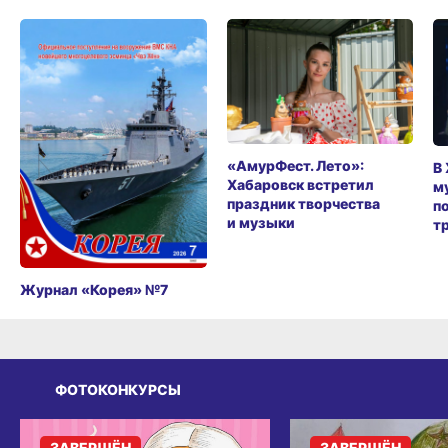
«АмурФест. Лето»:
В
Хабаровск встретил
м
праздник творчества
п
и музыки
т
Журнал «Корея» №7
ФОТОКОНКУРСЫ
ЗАВЕРШЁН
ЗАВЕРШЁН