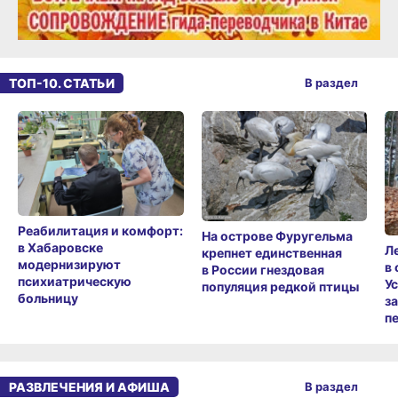
ТОП-10. СТАТЬИ
В раздел
Реабилитация и комфорт:
На острове Фуругельма
в Хабаровске
Л
крепнет единственная
модернизируют
в
в России гнездовая
психиатрическую
У
популяция редкой птицы
больницу
з
п
РАЗВЛЕЧЕНИЯ И АФИША
В раздел