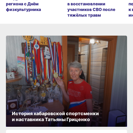
региона с Днём
в восстановлении
п
физкультурника
участников СВО после
к
тяжёлых травм
и
История хабаровской спортсменки
и наставника Татьяны Гриценко