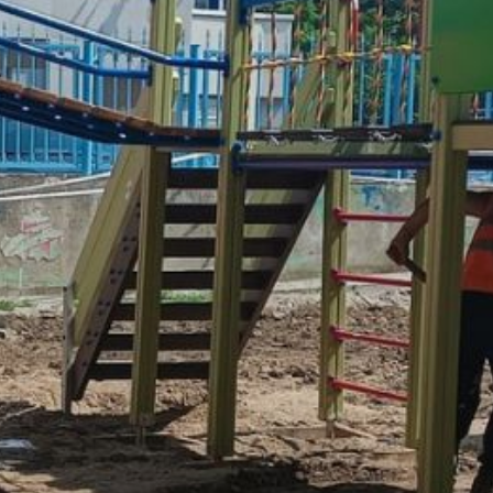
при поддержке 170 тысяч
волонтеров, собравших свыше
9,5 миллиона голосов.
В Хабаровском крае в выборе
общественных пространств
участвовали более 128 тысяч
жителей, задействованы
около 1 тысячи добровольцев
в 15 муниципалитетах. Из 225
предложенных объектов
в регионе наибольшее
количество голосов получили
сквер на улице Калараша
в Хабаровске (20 442 голоса),
сквер памяти героям СВО
в Комсомольске-на-Амуре (4
765 голосов) и пешеходная зона
сквера на пр. Мира в Амурске
(2 220 голосов).
Всего в 2026 году в крае будет
благоустроено 53
общественных пространства,
включая скверы, детские
и спортивные площадки, зоны