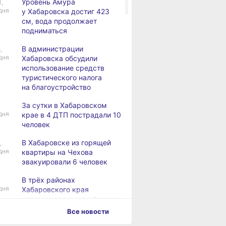
Уровень Амура
3,
дня
у Хабаровска достиг 423
см, вода продолжает
подниматься
В администрации
,
дня
Хабаровска обсудили
использование средств
туристического налога
на благоустройство
За сутки в Хабаровском
,
дня
крае в 4 ДТП пострадали 10
человек
В Хабаровске из горящей
,
дня
квартиры на Чехова
эвакуировали 6 человек
В трёх районах
,
дня
Хабаровского края
установился высокий класс
пожарной опасности
Все новости