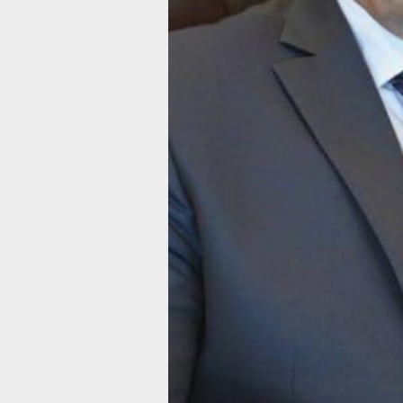
и формы сотрудничества правительс
и контрольно-счётного органа.
«Очень важно, чтобы острие контрол
функции было направлено на самые
проблемные моменты, которые волн
наших жителей. Чтобы Контрольно-с
палата проверяла именно это. Нам н
ничего скрывать, население — наши
союзники», — отметил глава региона.
По словам Дмитрия Демешина, осно
задача Контрольно-счетной палаты с
в выявлении нарушений в бюджетно
и недопуске сбоев в реализации прое
Поэтому правительство края и Контр
счетная палата региона в рамках
сотрудничества должны активно
реализовывать нацпроекты
и государственные программы.
«Есть очень хорошее в финансовом
управлении правило или принцип —
приоритет экономического содержа
над юридической формой. Потому что
хорошей экономикой — эффекты для