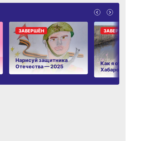
ЗАВЕРШЁН
ЗАВЕРШЁН
Нарисуй защитника
Как я отдыхаю 
Отечества — 2025
Хабаровском к