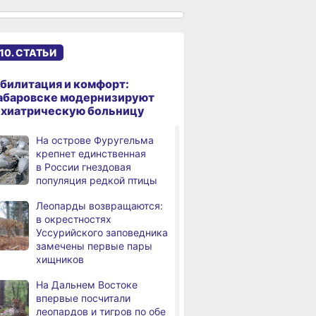
В угледобывающем районе
,
дня
Хабаровского края
модернизировали 4G
10. СТАТЬИ
Правительство
,
дня
Хабаровского края
возрождает
билитация и комфорт:
Дальневосточную студию
абаровске модернизируют
кинохроники
ихиатрическую больницу
В команду крупного
,
На острове Фуругельма
дня
издательского дома
крепнет единственная
требуется специалист
в России гнездовая
по документообороту
популяция редкой птицы
и сопровождению продаж
Леопарды возвращаются:
«Раскладушки» и «книжки»
,
в окрестностях
дня
стали чаще выбирать
Уссурийского заповедника
пользователи
замечены первые пары
хищников
Магнитные бури,
,
дня
радиационный фон и пробки
На Дальнем Востоке
в Хабаровске 6 августа
 в Хабаровском
В Хабаровске из горящей
В трёх района
впервые посчитали
 ДТП пострадали
квартиры на Чехова
Хабаровского
леопардов и тигров по обе
Какой сегодня день: