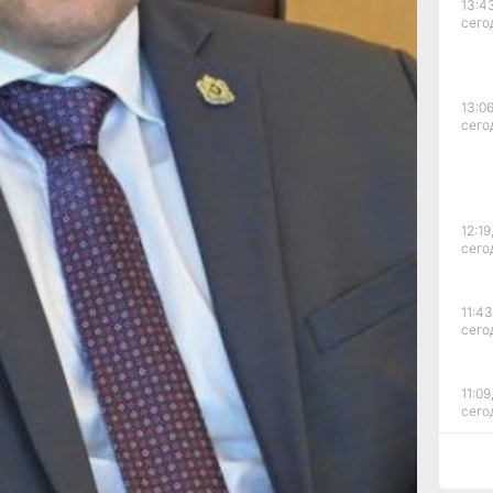
13:4
тва края
сего
ьной
уют
13:06
четная
сего
е нужно
вная
остоит
12:19
й сфере
сего
ктов.
ольно-
11:43
сего
11:09
сего
ния
 за
 людей,