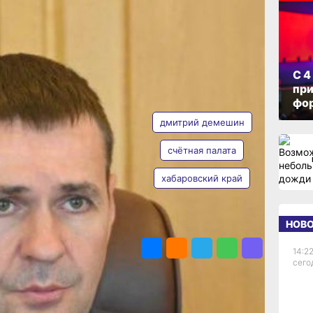
ОПУБЛИКОВАНО
25 июня 2025 г., 19:42
С 4
при
АВТОР
ТЕГИ
фо
тве
дмитрий демешин
счётная палата
ой
хабаровский край
Ольга
Дмитриева
вывать
НОВ
ПОДЕЛИТЬСЯ
сали
14:22
сего
 Ирина
вского
авления