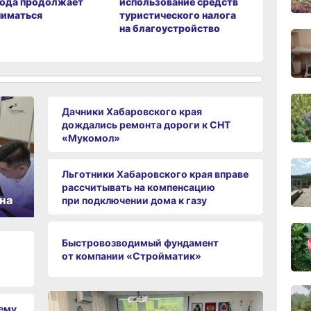
08:05
вода продолжает
использование средств
10 челов
сего
ниматься
туристического налога
на благоустройство
19:40
вчер
Дачники Хабаровского края
19:05
дождались ремонта дороги к СНТ
вчер
«Мукомол»
Льготники Хабаровского края вправе
рассчитывать на компенсацию
18:19
на
при подключении дома к газу
вчер
Быстровозводимый фундамент
17:40
от компании «Стройматик»
вчер
чему