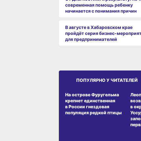
современная помощь ребенку
начинается с понимания причин
В августе в Хабаровском крае
пройдёт серия бизнес‑мероприя
для предпринимателей
ПОПУЛЯРНО У ЧИТАТЕЛЕЙ
СРЕДА ОБИТАНИЯ
СРЕД
На острове Фуругельма
Лео
крепнет единственная
воз
в России гнездовая
в ок
популяция редкой птицы
Уссу
запо
перв