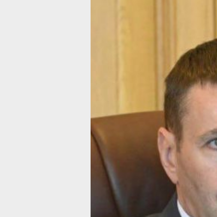
Дмитрий
Демешин
подписал
соглашение
о сотрудничес
с Контрольно-
счетной палат
Планируется результативно реализо
нацпроекты и госпрограммы
Фото:
Вячеслав Реутов / khabkrai.ru
Соглашение о взаимодействии подпи
Дмитрий Демешин и председатель
Контрольно-счетной палаты региона
Зикунова, сообщили в п
ресс-службе
губернатора и правительства Хабаро
края.
В документе определены напр