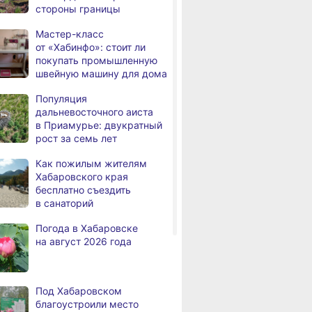
,
ек
эвакуировали 6 человек
установился 
стороны границы
дня
Всемирный день борьбы
класс пожарн
за запрещение ядерного
опасности
Мастер-класс
оружия
от «Хабинфо»: стоит ли
покупать промышленную
В Комсомольске-на-Амуре
,
швейную машину для дома
а
рейсовый автобус съехал
в кювет
Популяция
дальневосточного аиста
В Хабаровске состоится
,
в Приамурье: двукратный
а
фестиваль, посвящённый
рост за семь лет
Дню Победы
над милитаристской
Как пожилым жителям
Японией
Хабаровского края
бесплатно съездить
В Хабаровске пройдёт гала-
,
в санаторий
а
концерт фестиваля
патриотической песни
Погода в Хабаровске
на август 2026 года
В больнице имени
,
а
Владимирцева внедрили
новую технологию
восстановления после
Под Хабаровском
инсульта
благоустроили место