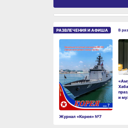
РАЗВЛЕЧЕНИЯ И АФИША
В ра
«Аму
Хаба
праз
и му
Журнал «Корея» №7