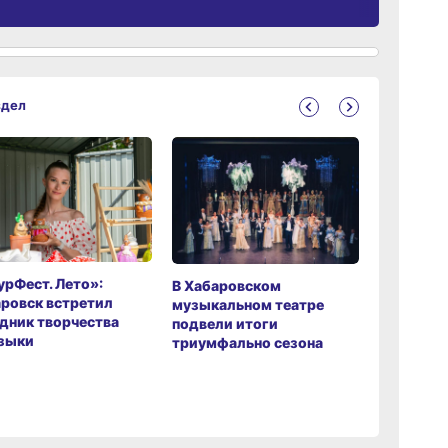
здел
рФест. Лето»:
Хабаров
В Хабаровском
ровск встретил
музыкаль
музыкальном театре
дник творчества
завершил
подвели итоги
зыки
мировой 
триумфально сезона