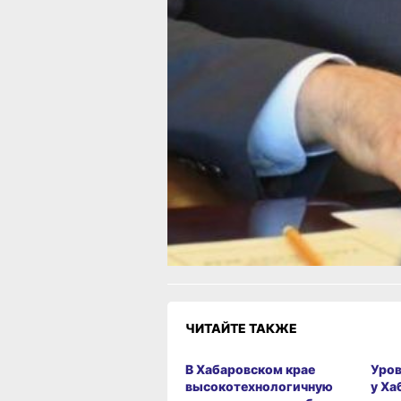
для хозяйства края. Мы должны хор
компетентные ресурсы использовать
для подготовки и поддержки умных,
дальновидных решений», — заключи
Ирина Зикунова.
В ТЕМУ:
Дмитрий Демешин: «Инвестиции в м
специалистов – вклад в будущее стр
Читайте нас в соцсетях:
ВКонтакте
,
Одноклассники,
Телеграм
или
Яндек
МАКС
Как вам материал?
Огонь!
Супер
Удивило
Г
Злость
Разочарование
ЧИТАЙТЕ ТАКЖЕ
В Хабаровском крае
Уров
высокотехнологичную
у Ха