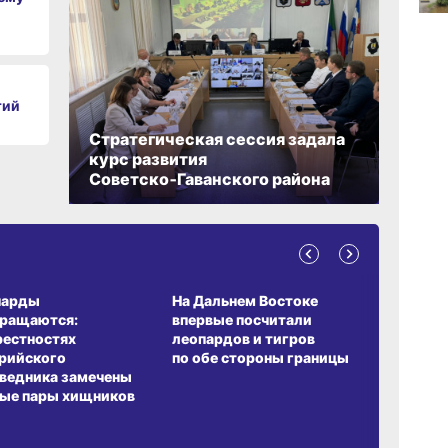
17:01,
вчер
16:27
тий
вчер
Стратегическая сессия задала
курс развития
15:46
Советско‑Гаванского района
вчер
15:05
вчер
А ОБИТАНИЯ
СРЕДА ОБИТАНИЯ
ЗЕМЛЯКИ
парды
На Дальнем Востоке
Пионовый
вращаются:
впервые посчитали
хабаровч
рестностях
леопардов и тигров
Воронкев
рийского
по обе стороны границы
ведника замечены
ые пары хищников