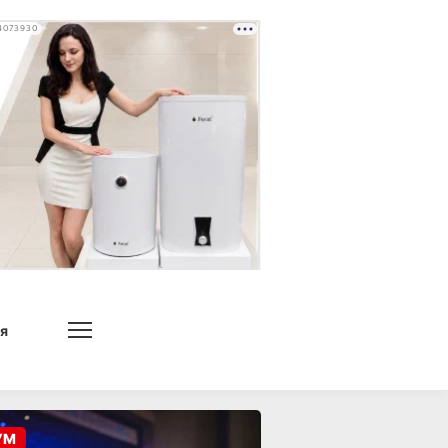
4073930
я
УМ