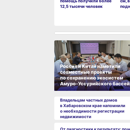
помощь получили более
см, 
12,5 тысячи человек
под
Россия и Китай наметили
совместные проекты
по сохранению экосистем
Амуро‑Уссурийского бассей
Владельцам частных домов
в Хабаровском крае напомнили
о необходимости регистрации
недвижимости
От диагностики к результату: по