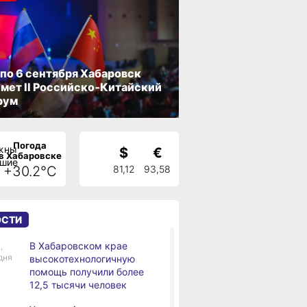
 по 6 сентября Хабаровск
мет II Российско‑Китайский
рум
Погода
$
€
в Хабаровске
+30.2°C
81,12
93,58
ОСТИ
В Хабаровском крае
,
дня
высокотехнологичную
помощь получили более
12,5 тысячи человек