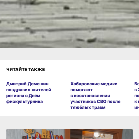
или
Яндекс.Дзен
и
МАКС
Как вам материал?
Огонь!
Супер
Удивило
Грустно
Злость
Разочарование
ЧИТАЙТЕ ТАКЖЕ
Дмитрий Демешин
Хабаровские медики
Б
поздравил жителей
помогают
в
региона с Днём
в восстановлении
п
физкультурника
участников СВО после
к
тяжёлых травм
и