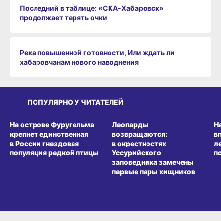
Последний в таблице: «СКА‑Хабаровск»
продолжает терять очки
Река повышенной готовности, Или ждать ли
хабаровчанам нового наводнения
ПОПУЛЯРНО У ЧИТАТЕЛЕЙ
СРЕДА ОБИТАНИЯ
СРЕДА ОБИТАНИЯ
СР
На острове Фуругельма
Леопарды
Н
крепнет единственная
возвращаются:
в
в России гнездовая
в окрестностях
л
популяция редкой птицы
Уссурийского
п
заповедника замечены
первые пары хищников