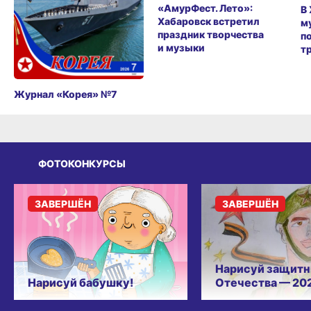
«АмурФест. Лето»:
В
Хабаровск встретил
м
праздник творчества
п
и музыки
т
Журнал «Корея» №7
ФОТОКОНКУРСЫ
ЗАВЕРШЁН
ЗАВЕРШЁН
Нарисуй защитн
Нарисуй бабушку!
Отечества — 20