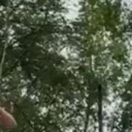
арена». В краевом
министерстве
рассказали, что ранее
здесь установили качели,
скамейки и покрыли
асфальтом пешеходные
дорожки. Сейчас жители
города занимаются
в парке спортом.
Отметим, что в Советско-
Гаванском районе
облагорожено более 20
общественных
пространств.
Федеральный проект
«Формирование
комфортной городской
среды» успешно
исполняется
на протяжении 6 лет.
Благодаря нему
в Хабаровском крае
благоустроили 661