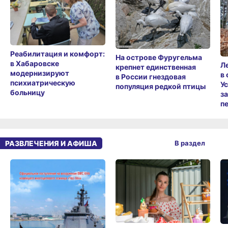
Реабилитация и комфорт:
На острове Фуругельма
в Хабаровске
Л
крепнет единственная
модернизируют
в
в России гнездовая
психиатрическую
У
популяция редкой птицы
больницу
з
п
РАЗВЛЕЧЕНИЯ И АФИША
В раздел