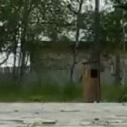
общественное
пространство 53
муниципальных
образованиях.
В 2025 году построят 79
мест для отдыха в 50
муниципальных
образованиях. Городские
пространства
для облагораживания
были выбраны жителями
на голосовании в 2024
году. На данный момент
завершен ремонт 8
территорий.
В ТЕМУ:
Реконструкция
водопровода
в Хабаровске проходит
без масштабных
раскопок
Читайте нас в соцсетях:
ВКонтакте
,
Одноклассники,
Телеграм