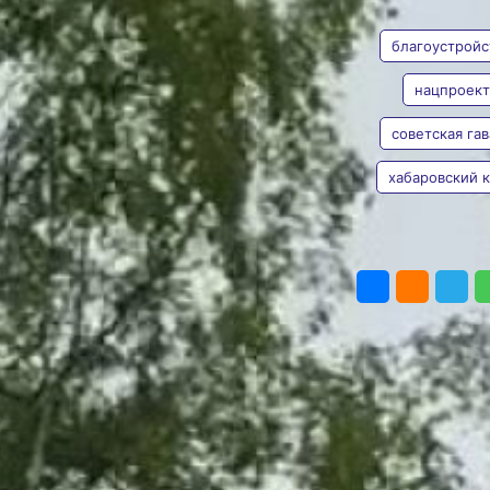
АВТОР
ТЕГИ
Гавани
благоустройс
Жители посещают парк не
только ради прогулок, но
и для занятий спортом
нацпроект
Фото:
администрация
Советско-Гаванского
советская гав
Ольга
муниципального района
Дмитриева
В Советской Гавани
хабаровский 
продолжают
благоустройство
городского парка
ПОДЕЛИТЬ
«Зелёный мыс»,
информирует пресс-
служба министерства
жилищно-коммунального
хозяйства Хабаровского
края.
В 2025 году
по нацпроекту
«Инфраструктура
для жизни» в парке
обустроят зону активного
отдыха «Спортивная