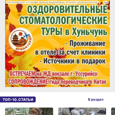
РЕКЛАМА • ИП СТУЧКОВА ДИАНА ВАДИМОВНА ОГРНИП 325253600107053
ТОП-10. СТАТЬИ
В раздел