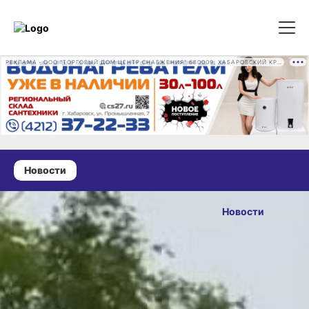
РЕКЛАМА • ООО "ТОРГОВЫЙ ДОМ ЦЕНТР СНАБЖЕНИЯ" 680009, ХАБАРОВСКИЙ КРАЙ, ГОРОД ХАБАРОВСК, ПРОМЫШЛЕННАЯ УЛ., Д. 7 ОГРН 1162724073930
Новости
25 июня 2025 г., 16:54
Парк
Новости
«Зелёный
ОПУБЛИКОВАНО
мыс»
25 июня 2025 г., 16:54
благоустроят
в Советской