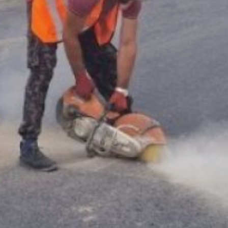
и правительства
Хабаровского края.
Рядом с этой дорогой
находятся детский сад,
пожарная часть
и магазин. Кроме того,
она ведёт к районной
больнице, которую
посещают жители
и других населённых
пунктов района.
Губернатор сообщил,
что ремонт дороги будет
завершён в текущем году.
Для проверки результатов
и состояния асфальтового
покрытия на объект
прибыли специалисты
Комитета по обеспечению
жизнедеятельности
населения и сотрудники
Российского дорожного
научно-