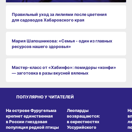
Правильный уход за лилиями после цветения
для садоводов Хабаровского края
Мария Шапошникова: «Семья - один из главных
ресурсов нашего здоровья»
Мастер-класс от «Хабинфо»: помидоры «конфи»
— заготовка в разы вкусней вяленых
ПОПУЛЯРНО У ЧИТАТЕЛЕЙ
СРЕДА ОБИТАНИЯ
СРЕДА ОБИТАНИЯ
СР
На острове Фуругельма
Леопарды
Н
крепнет единственная
возвращаются:
в
в России гнездовая
в окрестностях
л
популяция редкой птицы
Уссурийского
п