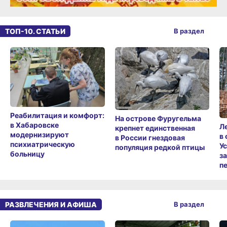
ТОП-10. СТАТЬИ
В раздел
Реабилитация и комфорт:
На острове Фуругельма
в Хабаровске
Л
крепнет единственная
модернизируют
в
в России гнездовая
психиатрическую
У
популяция редкой птицы
больницу
з
п
РАЗВЛЕЧЕНИЯ И АФИША
В раздел