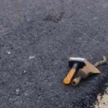
исследовательский
института.
Специалисты провели
метрологическую оценку
толщины нового
покрытия. Образцы
проверят на соответствие
нормативным
требованиям. После
завершения испытаний
и замеров
эксплуатационных
характеристик покрытия
начнётся приёмка работ.
Общая протяжённость
ремонтируемого участка
составляет 1,4 километра.
Финансирование
осуществляется за счёт
средств краевого
и местного бюджетов.
В ТЕМУ:
Конкурс на лучший двор
Хабаровска стартует