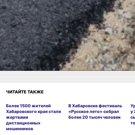
в июле
Читайте нас в соцсетях:
ВКонтакте
,
Одноклассники,
Телеграм
или
Яндекс.Дзен
и
МАКС
Как вам материал?
Огонь!
Супер
Удивило
Грустно
Злость
Разочарование
ЧИТАЙТЕ ТАКЖЕ
Более 1500 жителей
В Хабаровске фестиваль
У
Хабаровского края стали
«Русское лето» собрал
у
жертвами
более 20 тысяч человек
с
дистанционных
т
мошенников