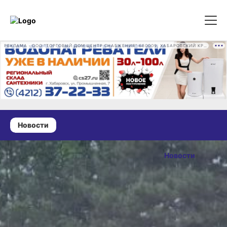
РЕКЛАМА • ООО "ТОРГОВЫЙ ДОМ ЦЕНТР СНАБЖЕНИЯ" 680009, ХАБАРОВСКИЙ КРАЙ, ГОРОД ХАБАРОВСК, ПРОМЫШЛЕННАЯ УЛ., Д. 7 ОГРН 1162724073930
Новости
18 июня 2025 г., 12:28
Ремонт
Новости
дороги в селе
ОПУБЛИКОВАНО
Князе-
18 июня 2025 г., 12:28
Волконское
Хабаровского