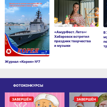
«АмурФест. Лето»:
В
Хабаровск встретил
м
праздник творчества
п
и музыки
т
Журнал «Корея» №7
ФОТОКОНКУРСЫ
ЗАВЕРШЁН
ЗАВЕРШЁН