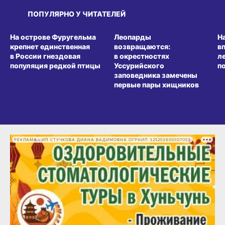
ПОПУЛЯРНО У ЧИТАТЕЛЕЙ
СРЕДА ОБИТАНИЯ
СРЕДА ОБИТАНИЯ
СР
На острове Фуругельма
Леопарды
Н
крепнет единственная
возвращаются:
в
в России гнездовая
в окрестностях
л
популяция редкой птицы
Уссурийского
п
заповедника замечены
первые пары хищников
РЕКЛАМА • ИП СТУЧКОВА ДИАНА ВАДИМОВНА ОГРНИП 325253600107053