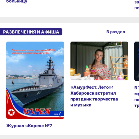
больницу
з
п
РАЗВЛЕЧЕНИЯ И АФИША
В раздел
«АмурФест. Лето»:
В
Хабаровск встретил
м
праздник творчества
п
и музыки
т
Журнал «Корея» №7