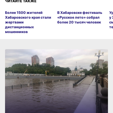
ЧИТАЙТЕ ТАКЖЕ
Более 1500 жителей
В Хабаровске фестиваль
У
Хабаровского края стали
«Русское лето» собрал
у
жертвами
более 20 тысяч человек
с
дистанционных
т
мошенников