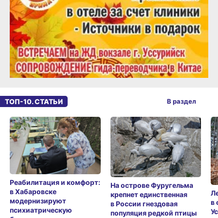
ТОП-10. СТАТЬИ
В раздел
Реабилитация и комфорт:
На острове Фуругельма
в Хабаровске
Л
крепнет единственная
модернизируют
в
в России гнездовая
психиатрическую
У
популяция редкой птицы