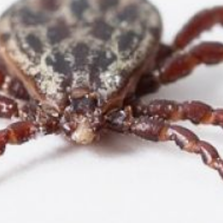
Проводятся необходимые
лабораторные исследования
для уточнения диагнозов.
В регионе продолжаются
акарицидные обработки
территорий, популярных
среди отдыхающих. Уже
обработано 43%
запланированных площадей.
Рекомендуется соблюдать
меры предосторожности:
использовать репелленты,
проводить само—
и взаимоосмотры, надевать
светлую одежду
с манжетами на запястьях
и голенях.
При присасывании клеща
необходимо немедленно
обратиться в медицинское
учреждение для его
удаления и проведения