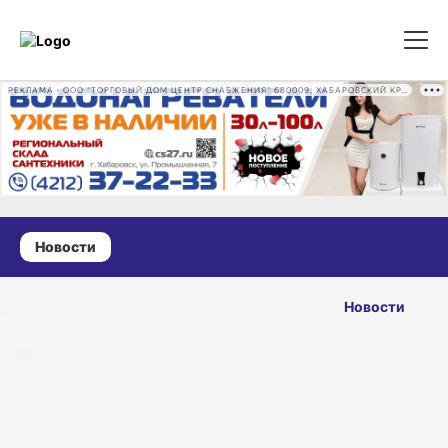
РЕКЛАМА • ООО "ТОРГОВЫЙ ДОМ ЦЕНТР СНАБЖЕНИЯ" 680009, ХАБАРОВСКИЙ КРАЙ, ГОРОД ХАБАРОВСК, ПРОМЫШЛЕННАЯ УЛ., Д. 7 ОГРН 1162724073930
Новости
24 мая 2025 г., 15:39
Два случая
Новости
подозрения
ОПУБЛИКОВАНО
на клещевой
24 мая 2025 г., 15:39
вирусный
энцефалит