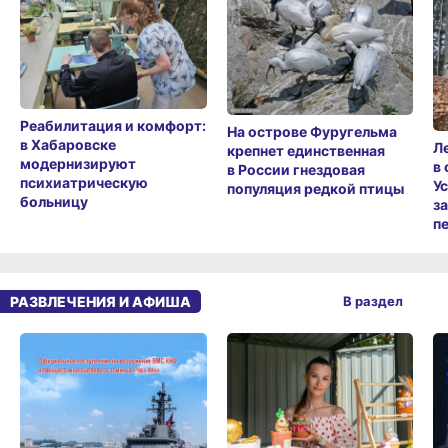
Реабилитация и комфорт:
На острове Фуругельма
в Хабаровске
Л
крепнет единственная
модернизируют
в
в России гнездовая
психиатрическую
У
популяция редкой птицы
больницу
з
п
РАЗВЛЕЧЕНИЯ И АФИША
В раздел