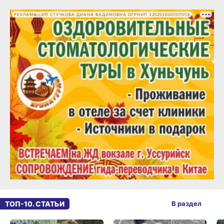
РЕКЛАМА • ИП СТУЧКОВА ДИАНА ВАДИМОВНА ОГРНИП 325253600107053
ТОП-10. СТАТЬИ
В раздел