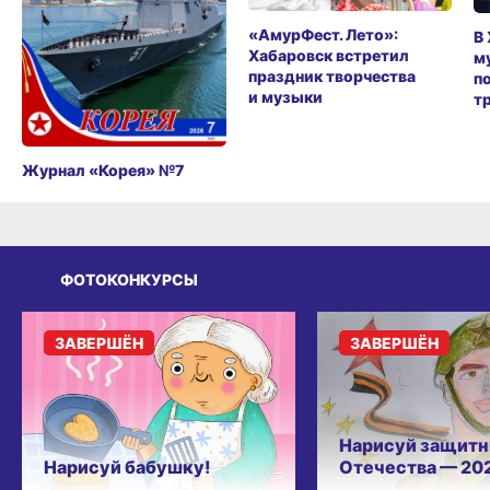
«АмурФест. Лето»:
В
Хабаровск встретил
м
праздник творчества
п
и музыки
т
Журнал «Корея» №7
ФОТОКОНКУРСЫ
ЗАВЕРШЁН
ЗАВЕРШЁН
Нарисуй защитн
Нарисуй бабушку!
Отечества — 20