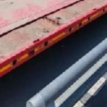
сигнала светофора
и открытия шлагбаума.
Среди принимаемых
транспондеров указаны
«Автодор-Платные
дороги», «Главная дорога»,
модели «ЗСД» и «М-11».
Напомним, что в
эксплуатацию платная
автодорога «Обход г.
Хабаровска»
протяженностью 27
километров была введена
в 2022 году.
В ТЕМУ:
Теплоход «Здоровье»
отправился
в труднодоступные
регионы Хабаровского
края
Читайте нас в соцсетях:
ВКонтакте
,
Одноклассники,
Телеграм
или
Яндекс.Дзен
и
МАКС