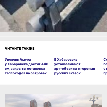
Как вам материал?
Огонь!
Супер
Удивило
Грустно
Злость
Разочарование
ЧИТАЙТЕ ТАКЖЕ
Уровень Амура
В Хабаровске
С
у Хабаровска достиг 448
устанавливают
п
см, закрыты остановки
арт‑объекты с героями
с
теплоходов на островах
русских сказок
п