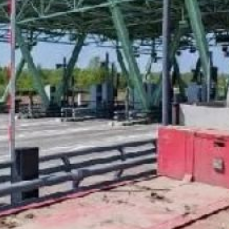
по платным дорогам (
прим.
ред.
), сообщается
в
телеграм-канале краевого
министерства транспорта
и дорожного хозяйства.
Для возможности
применения данного
приспособления водителю
необходимо выбрать
специальную полосу
для безостановочного
проезда через пункт
взимания платы.
Также следует снизить
скорость до 30 км/ч
и сохранить дистанцию
до впереди идущего
автомобиля не менее 10
метров, чтобы избежать
ложного срабатывания
устройства. Участникам
движения необходимо
дождаться зелёного