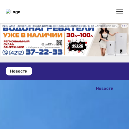
РЕКЛАМА • ООО "ТОРГОВЫЙ ДОМ ЦЕНТР СНАБЖЕНИЯ" 680009, ХАБАРОВСКИЙ КРАЙ, ГОРОД ХАБАРОВСК, ПРОМЫШЛЕННАЯ УЛ., Д. 7 ОГРН 1162724073930
Новости
23 мая 2025 г., 18:43
На автодороге
Новости
«Обход
ОПУБЛИКОВАНО
города
23 мая 2025 г., 18:43
Хабаровска»
стала