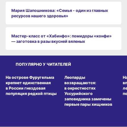
Мария Шапошникова: «Семья - один из главных
ресурсов нашего здоровья»
Мастер-класс от «Хабинфо»: помидоры «конфи»
— заготовка в разы вкусней вяленых
ПОПУЛЯРНО У ЧИТАТЕЛЕЙ
СРЕДА ОБИТАНИЯ
СРЕДА ОБИТАНИЯ
СР
На острове Фуругельма
Леопарды
Н
крепнет единственная
возвращаются:
в
в России гнездовая
в окрестностях
л
популяция редкой птицы
Уссурийского
п
заповедника замечены
первые пары хищников