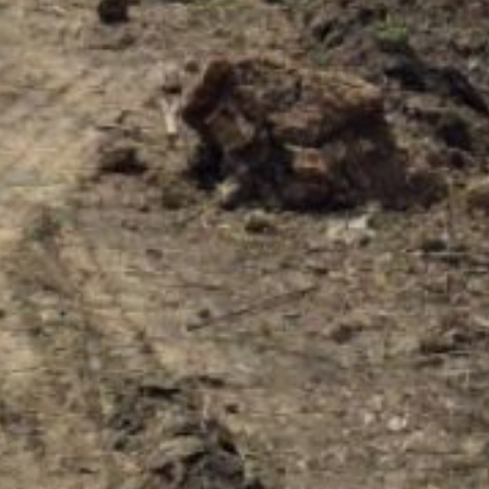
из которых —
региональные
автомагистрали.
Подлежащие ремонту
объекты указаны в Атласе
проблемных объектов
края («Атлас 27»),
созданном по поручению
губернатора региона
Дмитрия Демешина.
В ТЕМУ:
Выбрать объект
для благоустройства
смогут хабаровчане
Читайте нас в соцсетях:
ВКонтакте
,
Одноклассники,
Телеграм
или
Яндекс.Дзен
и
МАКС
Как вам материал?
Огонь!
Супер
Удивило
Грустно
1
Злость
Разочарование