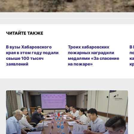
ЧИТАЙТЕ ТАКЖЕ
В вузы Хабаровского
Троих хабаровских
В
края в этом году подали
пожарных наградили
п
свыше 100 тысяч
медалями «За спасение
к
заявлений
на пожаре»
к