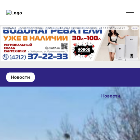
РЕКЛАМА • ООО "ТОРГОВЫЙ ДОМ ЦЕНТР СНАБЖЕНИЯ" 680009, ХАБАРОВСКИЙ КРАЙ, ГОРОД ХАБАРОВСК, ПРОМЫШЛЕННАЯ УЛ., Д. 7 ОГРН 1162724073930
Новости
05 мая 2025 г., 10:51
На юго-
Новости
западе
ОПУБЛИКОВАНО
Хабаровского
05 мая 2025 г., 10:51
края начался
ремонт