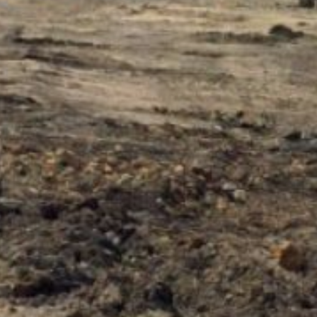
бордюрного камня
для тротуаров.
Позже специалисты будут
фрезеровать верхний
слой дорожного полотна
и создадут слой
из асфальтобетонного
покрытия. Также вдоль
трассы обновят
остановочные павильоны,
отремонтируют тротуары,
установят дорожные
знаки и нанесут разметку.
К концу сентября должны
завершить работы.
Напомним, что в текущем
году в крае
отремонтируют более 143
км дорог
по президентскому
нацпроекту
«Инфраструктура
для жизни», 117 км