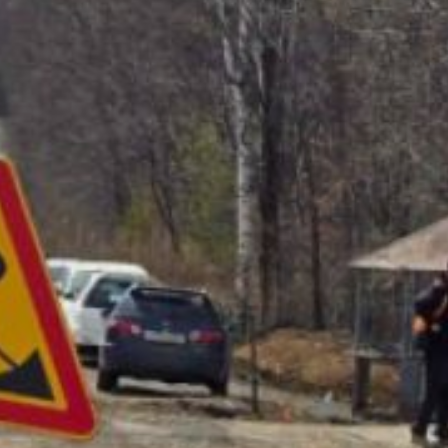
для жизни»,
инициированного
Президентом России
Владимиром Путиным.
Как рассказали
в региональном
минтрансе, дорога
проходит через девять
населенных пунктов
Хабаровского района. В
этом году планируют
отремонтировать три
участка трассы
протяженностью более
семи километров: с 3-го
по 7-й км, с 22-го по 23-й
км, а также с 28-го по 31-
й км. Подрядчики уже
готовятся к ремонту:
занимаются вырубкой
древесно-кустарниковой
растительности,
расчисткой полосы
отвода и установкой