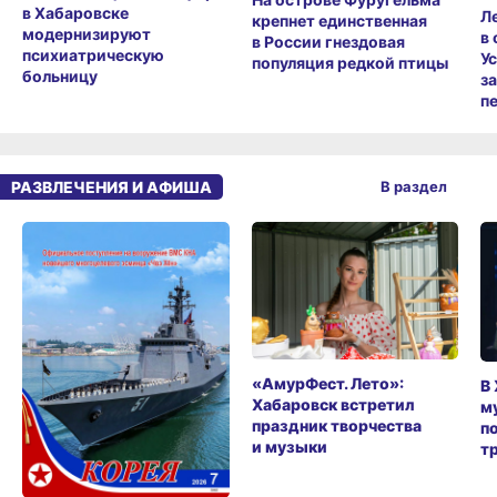
в Хабаровске
Л
крепнет единственная
модернизируют
в
в России гнездовая
психиатрическую
У
популяция редкой птицы
больницу
з
п
РАЗВЛЕЧЕНИЯ И АФИША
В раздел
«АмурФест. Лето»:
В
Хабаровск встретил
м
праздник творчества
п
и музыки
т