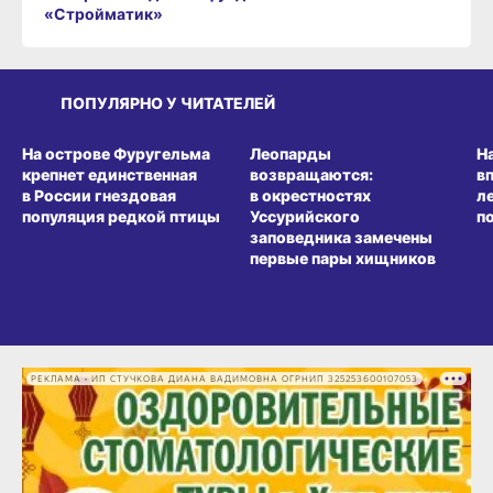
«Стройматик»
ПОПУЛЯРНО У ЧИТАТЕЛЕЙ
СРЕДА ОБИТАНИЯ
СРЕДА ОБИТАНИЯ
СР
На острове Фуругельма
Леопарды
Н
крепнет единственная
возвращаются:
в
в России гнездовая
в окрестностях
л
популяция редкой птицы
Уссурийского
п
заповедника замечены
первые пары хищников
РЕКЛАМА • ИП СТУЧКОВА ДИАНА ВАДИМОВНА ОГРНИП 325253600107053