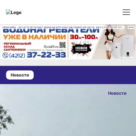
РЕКЛАМА • ООО "ТОРГОВЫЙ ДОМ ЦЕНТР СНАБЖЕНИЯ" 680009, ХАБАРОВСКИЙ КРАЙ, ГОРОД ХАБАРОВСК, ПРОМЫШЛЕННАЯ УЛ., Д. 7 ОГРН 1162724073930
Новости
29 апреля 2025 г., 15:48
В Хабаровском
Новости
крае проверят
ОПУБЛИКОВАНО
фитосанитарное
29 апреля 2025 г., 15
состояние
более 850