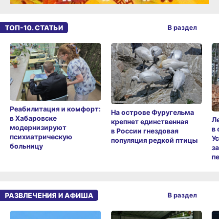
ТОП-10. СТАТЬИ
В раздел
Реабилитация и комфорт:
На острове Фуругельма
в Хабаровске
Л
крепнет единственная
модернизируют
в
в России гнездовая
психиатрическую
У
популяция редкой птицы
больницу
з
п
РАЗВЛЕЧЕНИЯ И АФИША
В раздел