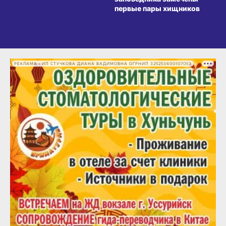
первые пары хищников
РЕКЛАМА • ИП СТУЧКОВА ДИАНА ВАДИМОВНА ОГРНИП 325253600107053