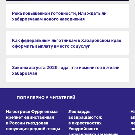
Река повышенной готовности, Или ждать ли
хабаровчанам нового наводнения
Как федеральным льготникам в Хабаровском крае
оформить выплату вместо соцуслуг
Законы августа 2026 года: что изменится в жизни
хабаровчан
ПОПУЛЯРНО У ЧИТАТЕЛЕЙ
СРЕДА ОБИТАНИЯ
СРЕДА ОБИТАНИЯ
СР
На острове Фуругельма
Леопарды
Н
крепнет единственная
возвращаются:
в
в России гнездовая
в окрестностях
л
популяция редкой птицы
Уссурийского
п
заповедника замечены