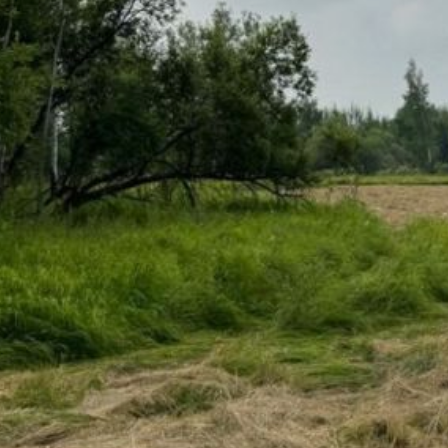
появятся в теплицах
по выращиванию овощных
культур. Установка первых
приспособлений
запланирована на май.
Госинспекторы
Россельхознадзора отберут
образцы растений
для исследования
карантинных объектов:
пурпурного церкоспороза,
соевой нематоды, карликовой
головни пшеницы и других.
Отметим, что в
сельхозугодьях Хабаровского
края существует 126
карантинных фитосанитарных
зон на общей площади
около 11,4 тысячи гектаров.
В ТЕМУ:
Амур вскрывается: паводок
в Хабаровском крае
под контролем спасателей
Читайте нас в соцсетях: