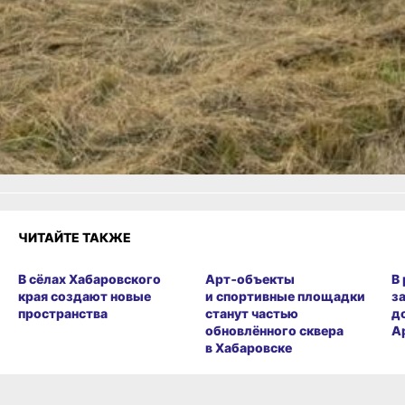
ВКонтакте
,
Одноклассники,
Телеграм
или
Яндекс.Дзен
и
МАКС
Как вам материал?
Огонь!
Супер
Удивило
Грустно
1
Злость
Разочарование
ЧИТАЙТЕ ТАКЖЕ
В сёлах Хабаровского
Арт‑объекты
В
края создают новые
и спортивные площадки
з
пространства
станут частью
д
обновлённого сквера
А
в Хабаровске