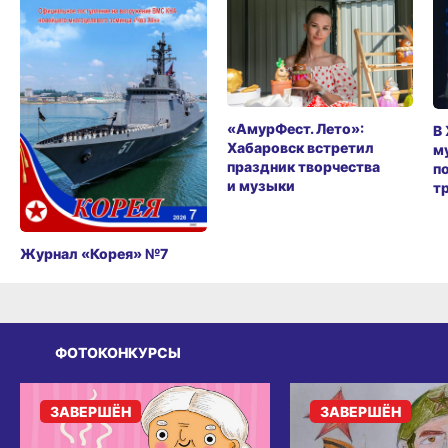
«АмурФест. Лето»:
В
Хабаровск встретил
м
праздник творчества
п
и музыки
т
Журнал «Корея» №7
ФОТОКОНКУРСЫ
ЗАВЕРШЁН
ЗАВЕРШЁН