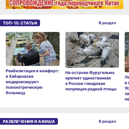
ТОП-10. СТАТЬИ
В раздел
Реабилитация и комфорт:
На острове Фуругельма
в Хабаровске
Л
крепнет единственная
модернизируют
в
в России гнездовая
психиатрическую
У
популяция редкой птицы
больницу
з
п
РАЗВЛЕЧЕНИЯ И АФИША
В раздел