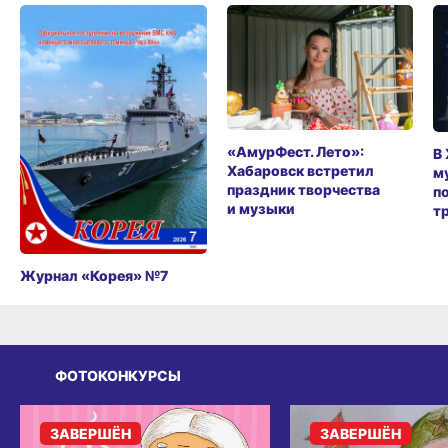
«АмурФест. Лето»:
В
Хабаровск встретил
м
праздник творчества
п
и музыки
т
Журнал «Корея» №7
ФОТОКОНКУРСЫ
ЗАВЕРШЁН
ЗАВЕРШЁН