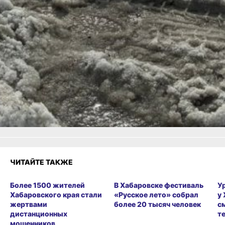
обнаруживать дроны
Читайте нас в соцсетях:
ВКонтакте
,
Одноклассники,
Телеграм
или
Яндекс.Дзен
и
МАКС
Как вам материал?
Огонь!
Супер
Удивило
Грустно
1
Злость
Разочарование
ЧИТАЙТЕ ТАКЖЕ
Более 1500 жителей
В Хабаровске фестиваль
У
Хабаровского края стали
«Русское лето» собрал
у
жертвами
более 20 тысяч человек
с
дистанционных
т
мошенников