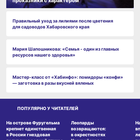
проказники с характером
Правильный уход за лилиями после цветения
для садоводов Хабаровского края
Мария Шапошникова: «Семья - один из главных
ресурсов нашего здоровья»
Мастер-класс от «Хабинфо»: помидоры «конфи»
— заготовка в разы вкусней вяленых
ПОПУЛЯРНО У ЧИТАТЕЛЕЙ
СРЕДА ОБИТАНИЯ
СРЕДА ОБИТАНИЯ
СР
На острове Фуругельма
Леопарды
Н
крепнет единственная
возвращаются:
в
в России гнездовая
в окрестностях
л