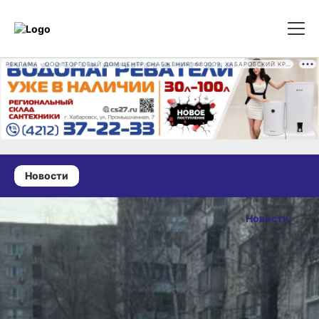
РЕКЛАМА • ООО "ТОРГОВЫЙ ДОМ ЦЕНТР СНАБЖЕНИЯ" 680009, ХАБАРОВСКИЙ КРАЙ, ГОРОД ХАБАРОВСК, ПРОМЫШЛЕННАЯ УЛ., Д. 7 ОГРН 1162724073930
Новости
14 апреля 2025 г., 18:23
Прокуратура
Новости
выявила
ОПУБЛИКОВАНО
нарушения
14 апреля 2025 г., 18:2
в содержании
дорог