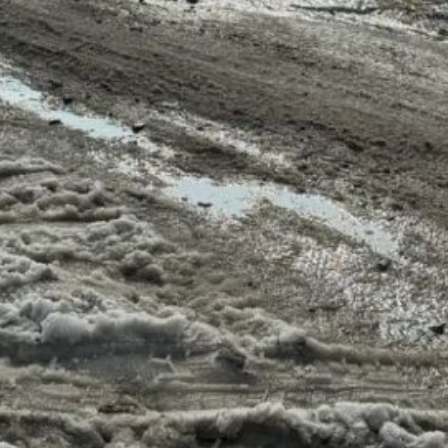
не были своевременно
очищены от снега и наледи,
что затрудняло движение
транспорта и пешеходов.
После вмешательства
прокуратуры проведены
работы по очистке улиц.
Однако за нарушение части 1
статьи 12.34 КоАП РФ
(несоблюдение требований
по обеспечению
безопасности дорожного
движения при содержании
дорог) комитет
по управлению имуществом
администрации района
привлечён
к административной
ответственности. Штраф
составил двести тысяч
рублей.
В ТЕМУ:
Лесные пожары
в Хабаровском крае будут