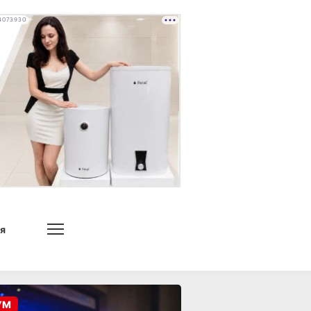
4073930
я
УМ