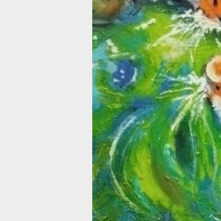
пресс-служба музея.
Светлана Вавилина, куратор выставк
и заведующий культурно-
образовательным центром музея,
отметила, что для авторов представ
своих работ широкой аудитории явля
важным шагом. Она подчеркнула,
что музей рад предоставить свою
площадку для презентации таких
разнообразных и интересных работ. 
она добавила, что здесь авторы деля
своими достижениями и опытом, сл
примером для других людей
с инвалидностью.
Выставка открыта для посещения до
апреля. Вход свободный при наличии
входного билета в музей.
В ТЕМУ:
Губернатор Хабаровского края позд
геологов с профессиональным
праздником
Читайте нас в соцсетях:
ВКонтакте
,
Одноклассники,
Телеграм
или