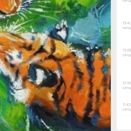
сего
и
13:4
ление
сего
ется
13:06
Также
сего
тся
ужа
 13
12:19
сего
равил
11:43
сего
11:09
сего