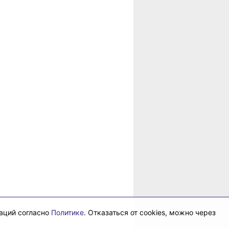
в
рае
даций согласно
Политике
. Отказаться от cookies, можно через