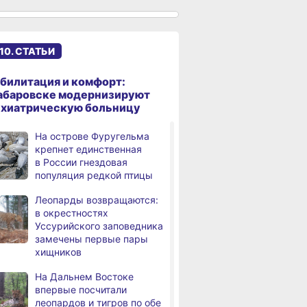
Хабаровского края
установился высокий класс
пожарной опасности
10. СТАТЬИ
В угледобывающем районе
,
дня
Хабаровского края
модернизировали 4G
билитация и комфорт:
абаровске модернизируют
Правительство
,
ихиатрическую больницу
дня
Хабаровского края
возрождает
На острове Фуругельма
Дальневосточную студию
крепнет единственная
кинохроники
в России гнездовая
страции
За сутки в Хабаровском
В Хабаровске
популяция редкой птицы
ка обсудили
крае в 4 ДТП пострадали
квартиры на 
В команду крупного
,
вание средств
10 человек
эвакуировали 
дня
издательского дома
Леопарды возвращаются:
еского налога
требуется специалист
в окрестностях
устройство
по документообороту
Уссурийского заповедника
и сопровождению продаж
замечены первые пары
хищников
«Раскладушки» и «книжки»
,
дня
стали чаще выбирать
На Дальнем Востоке
пользователи
впервые посчитали
леопардов и тигров по обе
Магнитные бури,