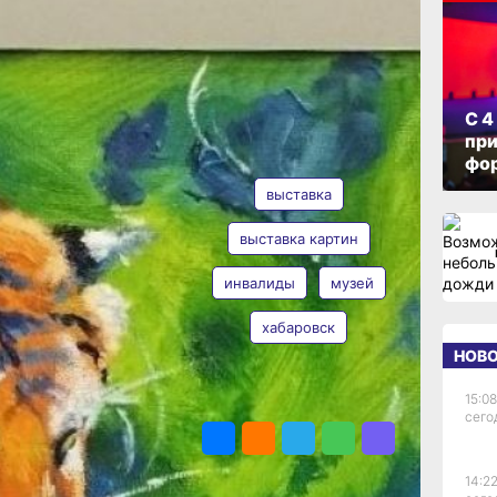
ом
ОПУБЛИКОВАНО
06 апреля 2025 г., 22:09
С 4
при
АВТОР
ТЕГИ
фо
выставка
выставка картин
ля
инвалиды
музей
Анна Лесив
ого
хабаровск
 Н.И.
НОВ
абот
15:08
ПОДЕЛИТЬСЯ
сего
14:22
т