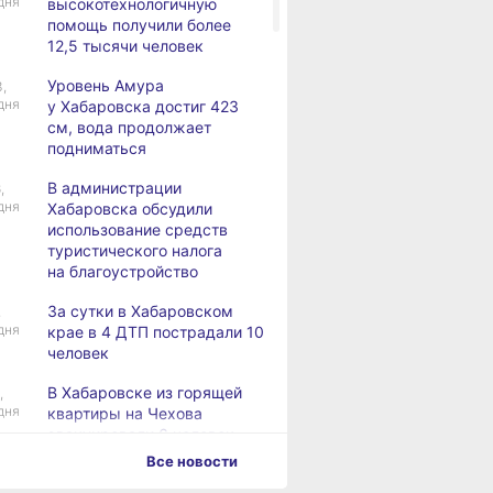
дня
высокотехнологичную
помощь получили более
12,5 тысячи человек
Уровень Амура
3,
дня
у Хабаровска достиг 423
см, вода продолжает
подниматься
В администрации
,
дня
Хабаровска обсудили
использование средств
туристического налога
на благоустройство
За сутки в Хабаровском
,
дня
крае в 4 ДТП пострадали 10
человек
В Хабаровске из горящей
,
дня
квартиры на Чехова
эвакуировали 6 человек
Все новости
В трёх районах
,
дня