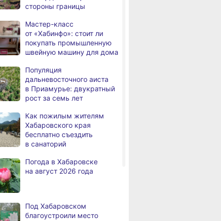
,
стороны границы
дня
радиационный фон и пробки
в Хабаровске 6 августа
Мастер-класс
от «Хабинфо»: стоит ли
Какой сегодня день:
,
покупать промышленную
дня
Всемирный день борьбы
швейную машину для дома
за запрещение ядерного
оружия
Популяция
дальневосточного аиста
В Комсомольске-на-Амуре
,
в Приамурье: двукратный
а
рейсовый автобус съехал
рост за семь лет
в кювет
Как пожилым жителям
В Хабаровске состоится
,
Хабаровского края
а
фестиваль, посвящённый
бесплатно съездить
Дню Победы
в санаторий
над милитаристской
Японией
Погода в Хабаровске
на август 2026 года
В Хабаровске пройдёт гала-
,
а
концерт фестиваля
патриотической песни
Под Хабаровском
В больнице имени
,
благоустроили место
а
Владимирцева внедрили