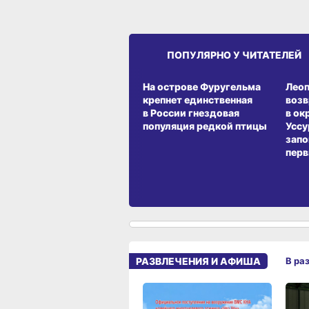
ПОПУЛЯРНО У ЧИТАТЕЛЕЙ
СРЕДА ОБИТАНИЯ
СРЕД
На острове Фуругельма
Лео
крепнет единственная
воз
в России гнездовая
в ок
популяция редкой птицы
Уссу
запо
перв
РАЗВЛЕЧЕНИЯ И АФИША
В ра