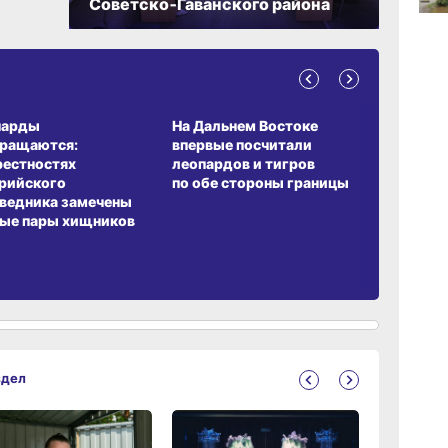
Советско‑Гаванского района
17:01,
А ОБИТАНИЯ
СРЕДА ОБИТАНИЯ
ЗЕМЛЯКИ
вчер
парды
На Дальнем Востоке
Пионовый
вращаются:
впервые посчитали
хабаровч
рестностях
леопардов и тигров
Воронкев
16:27
вчер
рийского
по обе стороны границы
ведника замечены
ые пары хищников
15:46
вчер
здел