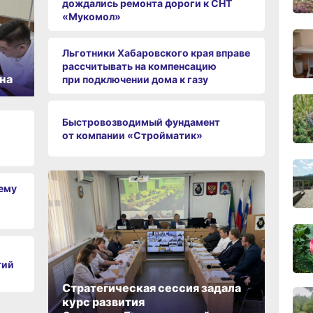
09:31
дождались ремонта дороги к СНТ
сего
«Мукомол»
Льготники Хабаровского края вправе
08:05
сего
рассчитывать на компенсацию
на
при подключении дома к газу
19:40
Быстровозводимый фундамент
вчер
от компании «Стройматик»
19:05
вчер
чему
18:19
вчер
тий
Стратегическая сессия задала
17:40
курс развития
вчер