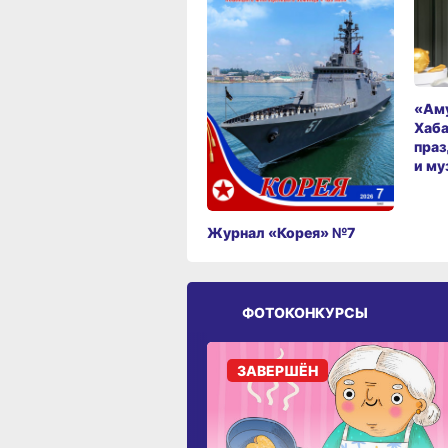
«Аму
Хаба
праз
и му
Журнал «Корея» №7
ФОТОКОНКУРСЫ
ЗАВЕРШЁН