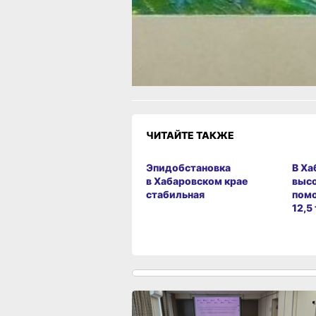
Яндекс.Дзен
и
МАКС
Как вам материал?
Огонь!
Супер
Удивило
1
Грустно
Злость
Разочаров
ЧИТАЙТЕ ТАКЖЕ
Эпидобстановка
В Ха
в Хабаровском крае
выс
стабильная
помо
12,5