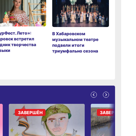
рФест. Лето»:
Хабаров
В Хабаровском
ровск встретил
музыкаль
музыкальном театре
дник творчества
завершил
подвели итоги
зыки
мировой 
триумфально сезона
ЗАВЕРШЁН
ЗАВЕРШЁН