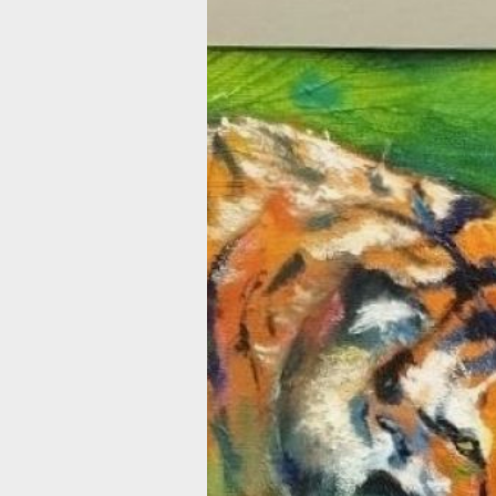
В Гродековск
музее
открылась
новая
инклюзивная
выставка
Последний день выставки — 13 апре
Фото:
сообщество в ВКонтакте краев
центра гражданских инициатив
В Хабаровском краевом музее имени
Гродекова начала свою работу
инклюзивная выставка творческих р
«Фактура рулит» (0+). Здесь
представлены работы, выполненные
в различных техниках декоративно-
прикладного творчества и живописи
авторами с инвалидностью, сообщае