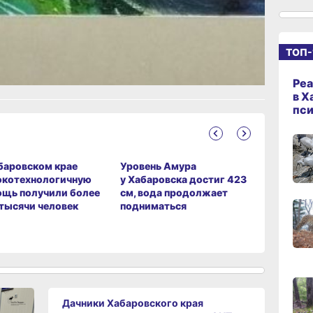
ТОП-
10:33
ание
сего
Реа
в Х
10:10
пс
сего
баровском крае
Уровень Амура
В админи
окотехнологичную
у Хабаровска достиг 423
Хабаровс
09:52
щь получили более
см, вода продолжает
использо
сего
 тысячи человек
подниматься
туристич
на благо
09:47
сего
Дачники Хабаровского края