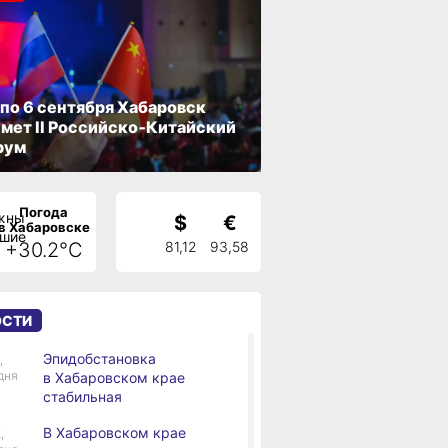
 по 6 сентября Хабаровск
мет II Российско‑Китайский
рум
Погода
$
€
в Хабаровске
+30.2°C
81,12
93,58
ОСТИ
Эпидобстановка
,
дня
в Хабаровском крае
стабильная
В Хабаровском крае
,