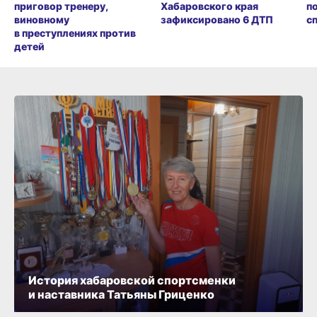
приговор тренеру,
Хабаровского края
п
виновному
зафиксировано 6 ДТП
с
в преступлениях против
детей
История хабаровской спортсменки
и наставника Татьяны Гриценко