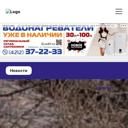
РЕКЛАМА • ООО "ТОРГОВЫЙ ДОМ ЦЕНТР СНАБЖЕНИЯ" 680009, ХАБАРОВСКИЙ КРАЙ, ГОРОД ХАБАРОВСК, ПРОМЫШЛЕННАЯ УЛ., Д. 7 ОГРН 1162724073930
Новости
27 марта 2025 г., 18:39
Двадцать
Новости
шесть
ОПУБЛИКОВАНО
деревьев
27 марта 2025 г., 18:39
лиственницы
незаконно