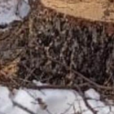
Нарушителей поймали
на месте преступления. У
них обнаружили бензопилы
и другое оборудование.
По предварительным
оценкам, нанесённый
ущерб составил 706 тысяч
рублей. Материалы
по данному делу передали
в правоохранительные
органы для расследования
и возбуждения уголовного
дела.
Напомним,
что заготавливать
древесину можно только
в специально отведённых
местах с официальным
договором купли-продажи
лесных насаждений.
Нарушителей ожидает либо
административный штраф,
либо уголовное