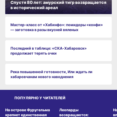
Спустя 80 лет: амурский тигр возвращается
в исторический ареал
Мастер-класс от «Хабинфо»: помидоры «конфи»
— заготовка в разы вкусней вяленых
Последний в таблице: «СКА‑Хабаровск»
продолжает терять очки
Река повышенной готовности, Или ждать ли
хабаровчанам нового наводнения
ПОПУЛЯРНО У ЧИТАТЕЛЕЙ
СРЕДА ОБИТАНИЯ
СРЕДА ОБИТАНИЯ
СР
На острове Фуругельма
Леопарды
Н
крепнет единственная
возвращаются:
в