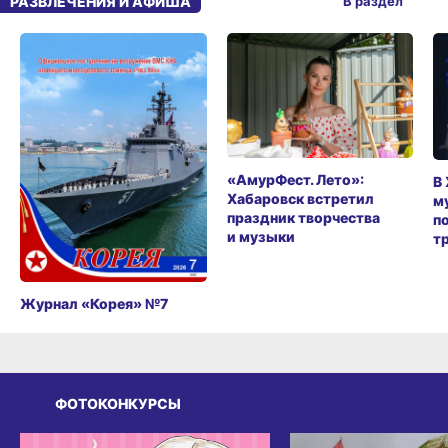
РАЗВЛЕЧЕНИЯ И АФИША
В раздел
«АмурФест. Лето»:
В
Хабаровск встретил
м
праздник творчества
п
и музыки
т
Журнал «Корея» №7
ФОТОКОНКУРСЫ