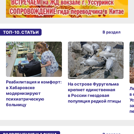
ТОП-10. СТАТЬИ
В раздел
Реабилитация и комфорт:
На острове Фуругельма
в Хабаровске
Л
крепнет единственная
модернизируют
в
в России гнездовая
психиатрическую
У
популяция редкой птицы
больницу
з
п