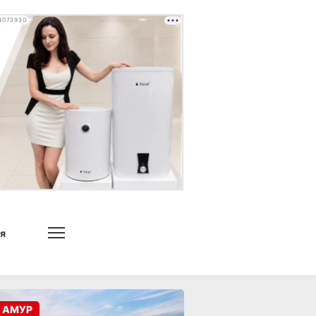
4073930
я
 АМУР