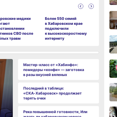
вчер
07.0
ровские медики
Более 550 семей
В Хабаро
огают
в Хабаровском крае
вынес пр
сстановлении
подключили
за прест
тников СВО после
к высокоскоростному
детей
07.0
ёлых травм
интернету
07.0
Мастер-класс от «Хабинфо»:
помидоры «конфи» — заготовка
в разы вкусней вяленых
07.0
Последний в таблице:
«СКА‑Хабаровск» продолжает
терять очки
07.0
Река повышенной готовности, Или
ждать ли хабаровчанам нового