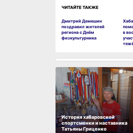
ЧИТАЙТЕ ТАКЖЕ
Дмитрий Демешин
Хаба
поздравил жителей
пом
региона с Днём
в во
физкультурника
учас
тяж
История хабаровской
спортсменки и наставника
Татьяны Гриценко