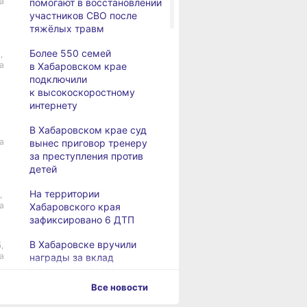
а
помогают в восстановлении
участников СВО после
тяжёлых травм
Более 550 семей
,
а
в Хабаровском крае
подключили
к высокоскоростному
интернету
В Хабаровском крае суд
а
вынес приговор тренеру
за преступления против
детей
На территории
,
а
Хабаровского края
зафиксировано 6 ДТП
В Хабаровске вручили
,
а
награды за вклад
в развитие спорта
Все новости
Хабаровск готовится
,
а