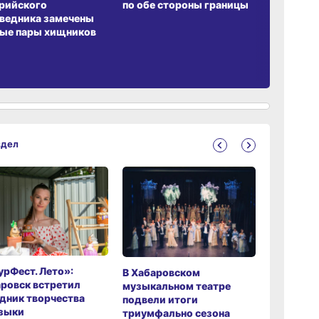
рийского
по обе стороны границы
ведника замечены
ые пары хищников
здел
рФест. Лето»:
Хабаров
В Хабаровском
ровск встретил
музыкаль
музыкальном театре
дник творчества
завершил
подвели итоги
зыки
мировой 
триумфально сезона