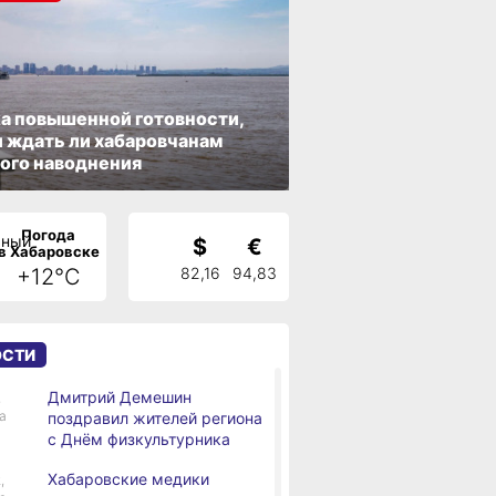
а повышенной готовности,
 ждать ли хабаровчанам
ого наводнения
Погода
$
€
в Хабаровске
+12°C
82,16
94,83
ОСТИ
Дмитрий Демешин
,
а
поздравил жителей региона
с Днём физкультурника
Хабаровские медики
,