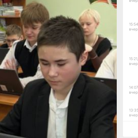
вчер
же молодых
иятия
ете по труду
ный шаг
15:54
товки кадров
вчер
руда
ся цифровая
школьники
рофессией,
15:21,
 обучение
вчер
льный
го
ра центра
14:07
а Рахманина,
вчер
ещё не
ут посетить
иона
13:35
составлению
вчер
ю.
тер-классы
отовки
12:54
вчер