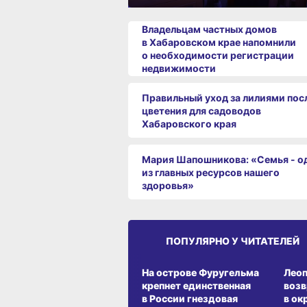
Владельцам частных домов
в Хабаровском крае напомнили
о необходимости регистрации
недвижимости
Правильный уход за лилиями пос
цветения для садоводов
Хабаровского края
Мария Шапошникова: «Семья - о
из главных ресурсов нашего
здоровья»
ПОПУЛЯРНО У ЧИТАТЕЛЕЙ
СРЕДА ОБИТАНИЯ
СРЕД
На острове Фуругельма
Лео
крепнет единственная
воз
в России гнездовая
в ок