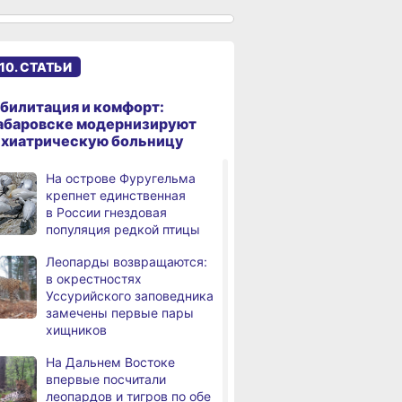
к подъёму воды в Амуре
Суд рассмотрит дело
,
а
жителя Ульчского района
10. СТАТЬИ
о незаконном хранении
калуги
билитация и комфорт:
В Хабаровском крае
абаровске модернизируют
а
потушили за сутки 9
ихиатрическую больницу
возгораний
На острове Фуругельма
Горнодобывающая отрасль
,
крепнет единственная
а
Хабаровского края
в России гнездовая
демонстрирует уверенный
популяция редкой птицы
рост
Леопарды возвращаются:
Аэродром
3,
в окрестностях
а
в Николаевске‑на‑Амуре
Уссурийского заповедника
прошёл проверку
замечены первые пары
хищников
Магнитные бури,
4,
а
радиационный фон и пробки
На Дальнем Востоке
в Хабаровске 8 августа
впервые посчитали
леопардов и тигров по обе
Какой сегодня день:
,