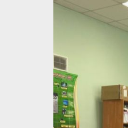
В Хабаровско
крае стартова
проект
по профориен
молодёжи
В регионе востребованы специалист
в промышленности образовании,
здравоохранении, социальной сфере
Фото:
пресс-служба комитета по труд
занятости населения края
В Хабаровском крае запустили пило
по профориентации молодёжи в рам
нацпроекта «Кадры», сообщили в пр
регионального правительства.
Хабаровский край стал одним из 11 р
запустили новую систему профессио
ориентации и распределения учащих
выпускников средних профессионал