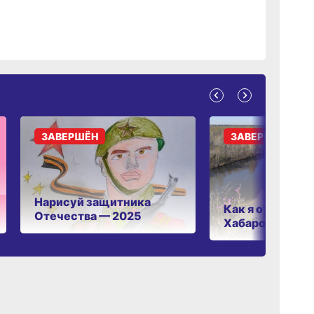
ЗАВЕРШЁН
ЗАВЕРШЁН
Нарисуй защитника
Как я отдыхаю 
Отечества — 2025
Хабаровском к