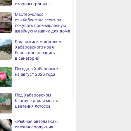
стороны границы
а
Всемирный день кошек
Мастер-класс
В сёлах Хабаровского края
8.2026
от «Хабинфо»: стоит ли
вском крае суд
На территории
В Хабаровске
создают новые
покупать промышленную
иговор тренеру
Хабаровского края
награды за вк
пространства
швейную машину для дома
упления против
зафиксировано 6 ДТП
в развитие сп
Арт‑объекты и спортивные
8.2026
Как пожилым жителям
площадки станут частью
Хабаровского края
обновлённого сквера
бесплатно съездить
в Хабаровске
в санаторий
В районе имени Лазо
8.2026
Погода в Хабаровске
заканчивают ремонт дороги
на август 2026 года
Переяславка — Аргунское
Тысячи жителей
8.2026
Хабаровского края
Под Хабаровском
переедут в новые квартиры
благоустроили место
в 2026 году
цветения лотосов
Дмитрий Демешин наградил
8.2026
лучших представителей
«Рыбная автолавка»:
строительной отрасли
свежая продукция