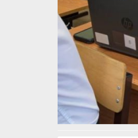
Основные отрасли региона, нуждаю
в кадрах — машиностроение и метал
строительство, сельское хозяйство, 
и деревообрабатывающая промышле
Также востребованы специалисты в 
здравоохранении и социальной сфер
Пилотный этап проекта завершится в
текущего года. После он распростран
регионах страны.
В ТЕМУ:
Фестиваль «Студенческая весна — 2
в Хабаровске открывает новые фор
и возможности
Читайте нас в соцсетях:
ВКонтакте
,
Одноклассники,
Телеграм
или
Яндек
МАКС
Как вам материал?
Огонь!
Супер
Удивило
Г
Злость
Разочарование