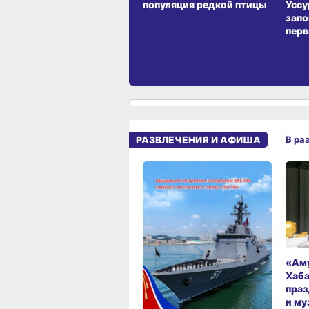
популяция редкой птицы
Уссу
запо
перв
РАЗВЛЕЧЕНИЯ И АФИША
В ра
«Аму
Хаба
праз
и му