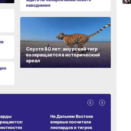
07.0
наводнения
07.0
ле
Спустя 80 лет: амурский тигр
возвращается в исторический
ареал
дин
А ОБИТАНИЯ
СРЕДА ОБИТАНИЯ
ЗЕМЛЯКИ
парды
На Дальнем Востоке
Пионовый
вращаются:
впервые посчитали
хабаровч
рестностях
леопардов и тигров
Воронкев