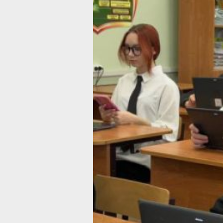
и высших учебных заведений, а так
специалистов на конкретные предпр
и организации. Как отметили в комит
и занятости населения края, это важ
на пути к повышению качества подго
и стабилизации ситуации на рынке т
в регионе.
Для реализации проекта использует
платформа «Работа России». Здесь 
и студенты смогут определиться с п
а также получат возможность пройти
и найти работу.
«Каждый участник получит персона
карьерный маршрут, учитывающий е
интересы», — сообщила и.о. директо
занятости населения региона Татьян
Отмечается, что студенты, которые 
определились с местом работы, смог
ярмарки вакансий, предприятия рег
с экскурсией, а также тренинги по 
резюме и подготовке к собеседовани
Определившиеся смогут пройти мас
по развитию навыков общения и подг
к работе в коллективе.