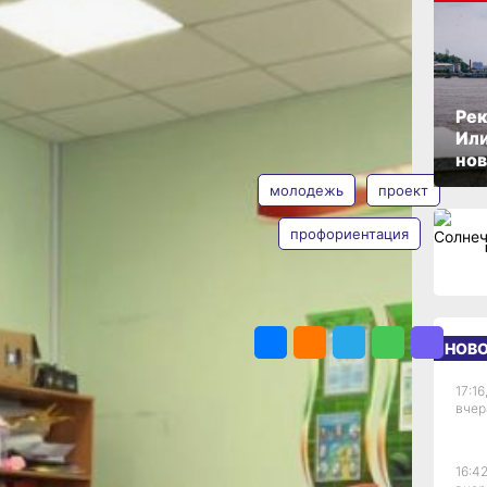
м
л
ОПУБЛИКОВАНО
26 марта 2025 г., 20:43
Рек
тации
Или
АВТОР
ТЕГИ
нов
молодежь
проект
ы
профориентация
Ольга
у и
Дмитриева
ПОДЕЛИТЬСЯ
тный проект
НОВ
ках
есс-службе
17:16
вчер
егионов, где
нальной
ся школ,
16:42
ьных