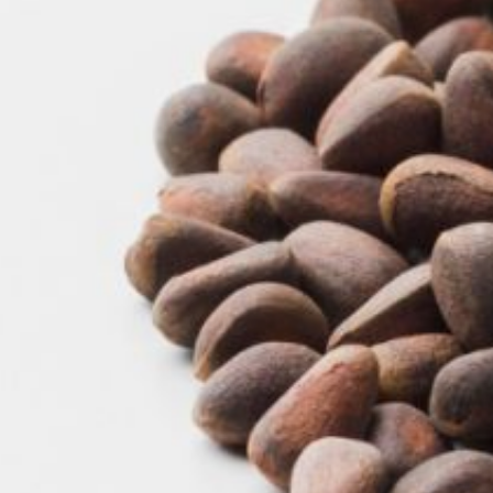
в Хорском.
Напомним, что я
дра
орехов содержат
полезные питательные
вещества: кедровое
масло, азотистые
вещества, углеводы,
микроэлементы
и витамины А, Е, К. По
этой причине они широко
применяются в пищевой
промышленности
и медицине.
И.о. министра лесного
хозяйства
и лесопереработки края
Евгений Богданов
отметил, что в прошлом
году собрали не менее
12,5 тонн
кедрового
ореха в качестве семян
для восстановления леса.
Прошлогодние семена