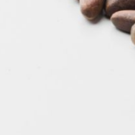
уже готовят
к снегованию, а затем
к посеву. Урожай
направят на реализацию
проекта «Сохранение
лесов» в рамках
нацпроекта
«Экологическое
благополучие».
В ТЕМУ:
В Хабаровске
избавляются от старых
деревьев
Читайте нас в соцсетях:
ВКонтакте
,
Одноклассники,
Телеграм
или
Яндекс.Дзен
и
МАКС
Как вам материал?
Огонь!
Супер
Удивило
Грустно
1
Злость
Разочарование