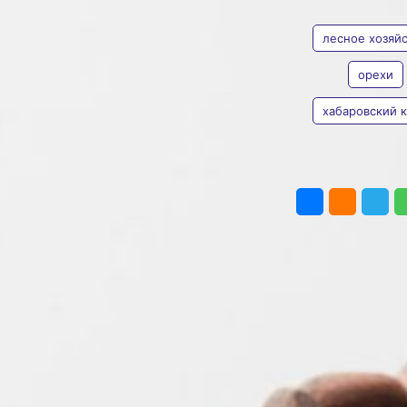
АВТОР
ТЕГИ
хабаровчане
лесное хозяй
Наибольшее количество
заготовили в Уликанском,
Аванском и Хорском
орехи
лесничествах
Фото:
Изображение от
хабаровский 
Ольга
freepik
Дмитриева
Хабаровский край стал
одним из лидеров
ПОДЕЛИТЬ
по заготовке кедрового
ореха, сообщили
в министерстве лесного
хозяйства и переработки
края.
В 2024 году в регионе
собрали 573 тонны
кедровых орехов.
Наибольшее количество
заготовили на трёх
территориях: 200 тонн
в Уликанском
лесничестве, 149
—
в Аванском и 137
—