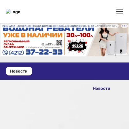
РЕКЛАМА • ООО "ТОРГОВЫЙ ДОМ ЦЕНТР СНАБЖЕНИЯ" 680009, ХАБАРОВСКИЙ КРАЙ, ГОРОД ХАБАРОВСК, ПРОМЫШЛЕННАЯ УЛ., Д. 7 ОГРН 1162724073930
Новости
13 марта 2025 г., 13:59
Рекордное
Новости
количество
ОПУБЛИКОВАНО
кедровых
13 марта 2025 г., 13:59
орехов
собрали