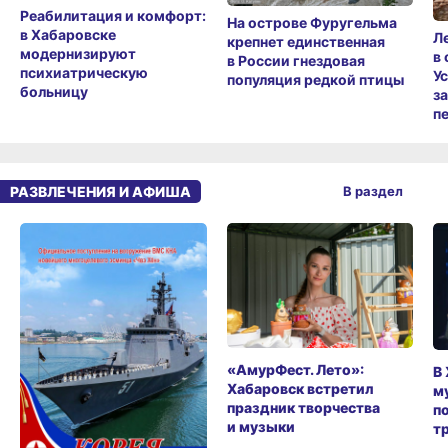
Реабилитация и комфорт:
На острове Фуругельма
в Хабаровске
Л
крепнет единственная
модернизируют
в
в России гнездовая
психиатрическую
У
популяция редкой птицы
больницу
з
п
РАЗВЛЕЧЕНИЯ И АФИША
В раздел
«АмурФест. Лето»:
В
Хабаровск встретил
м
праздник творчества
п
и музыки
т