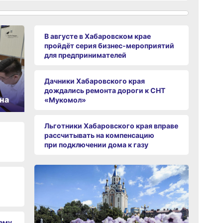
вчер
В августе в Хабаровском крае
пройдёт серия бизнес‑мероприятий
для предпринимателей
12:19
вчер
Дачники Хабаровского края
дождались ремонта дороги к СНТ
11:43
на
«Мукомол»
вчер
Льготники Хабаровского края вправе
11:09
рассчитывать на компенсацию
вчер
при подключении дома к газу
10:33
вчер
10:10
вчер
чему