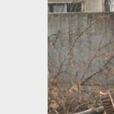
В Хабаровске
избавляются
от старых
деревьев
Вместо спиленных высадят новые
культуры
Фото:
Дмитрий Волков
На улицах Световой и Вологодской
в Хабаровске специалисты
«Горзеленстроя» начали спиливать т
Участок вдоль проезжей части довол
протяженный, сообщили в пресс-сл
администрации краевого центра.
Как пояснил начальник участка
«Горзеленстроя» Сергей Шилов, до н
работ специалисты обследовали ка
ствол. Только после того, как их при
старыми или больными, приняли
окончательное решение.