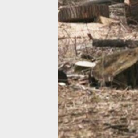
По всему городу тополя убирают
полностью: проводить обрезку
нет смысла, потому что корни у них
слабые, а в высоту вырастают
до нескольких десятков метров. Из-
этого есть риск, что деревья могут у
на близлежащие провода, дома
или машины.
В ведомстве уточнили, что реагирую
на заявки жителей, если их просят с
опасные или наклонившиеся деревья
Особое внимание — к участкам, где
рядом расположены школы, детские
или жилые дома.
За день шесть-семь сотрудников
с применением автовышек спиливают
20 опасных деревьев. Вскоре они
займутся улицей Тихоокеанской
и хабаровскими бульварами.
Также, когда потеплеет, приступят
к выкорчевыванию пней, а после нач
высаживать породы с более крепки
корнями. К примеру, клены или вязы
В ТЕМУ: