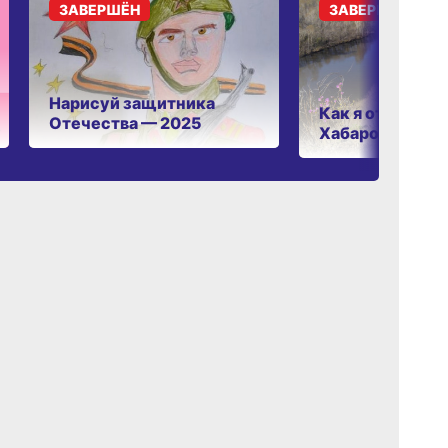
ЗАВЕРШЁН
ЗАВЕРШЁН
Нарисуй защитника
Как я отдыхаю 
Отечества — 2025
Хабаровском к