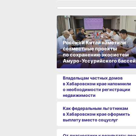
Россия и Китай наметили
совместные проекты
по сохранению экосистем
Амуро‑Уссурийского бассей
Владельцам частных домов
в Хабаровском крае напомнили
о необходимости регистрации
недвижимости
Как федеральным льготникам
в Хабаровском крае оформить
выплату вместо соцуслуг
От диагностики к результату: по