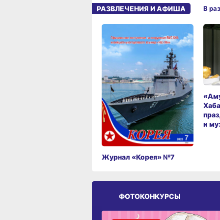
РАЗВЛЕЧЕНИЯ И АФИША
В ра
«Аму
Хаба
праз
и му
Журнал «Корея» №7
ФОТОКОНКУРСЫ