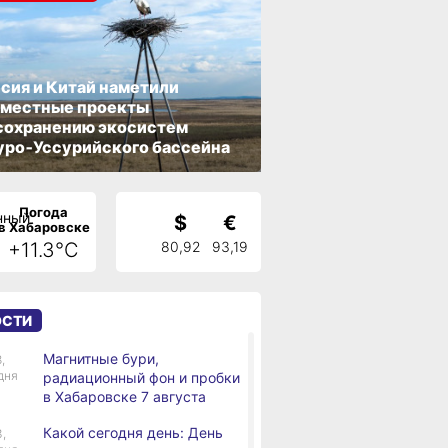
сия и Китай наметили
вместные проекты
сохранению экосистем
ро‑Уссурийского бассейна
Погода
$
€
в Хабаровске
+11.3°C
80,92
93,19
ОСТИ
Магнитные бури,
,
дня
радиационный фон и пробки
в Хабаровске 7 августа
Какой сегодня день: День
3,