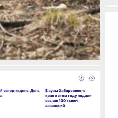
16:17,
ал
вчер
15:44
вчер
ание
15:08
вчер
14:22
вчер
й сегодня день: День
В вузы Хабаровского
Троих ха
13:4
ка
края в этом году подали
пожарных
вчер
свыше 100 тысяч
медалями
заявлений
на пожар
13:06