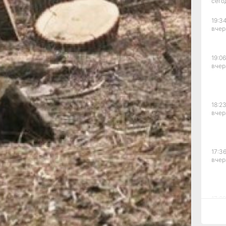
сего
19:34
вчер
за
пасть
19:06
вчер
т
пилить
.
18:23
вчер
 сады
 15-
17:36
вчер
нут
17:09
ми
вчер
.