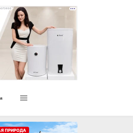
4073930
я
АЯ ПРИРОДА