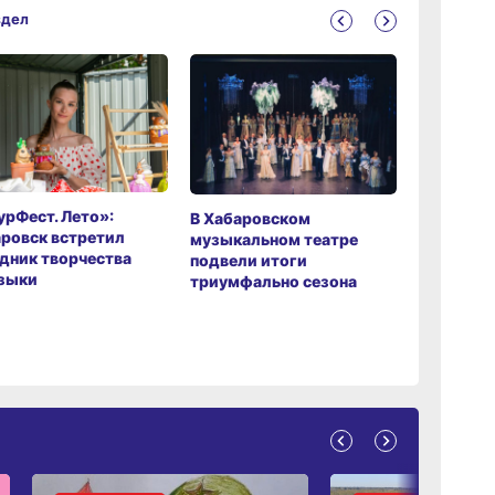
здел
рФест. Лето»:
Хабаров
В Хабаровском
ровск встретил
музыкаль
музыкальном театре
дник творчества
завершил
подвели итоги
зыки
мировой 
триумфально сезона