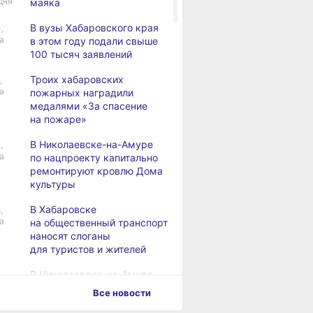
дня
маяка
В вузы Хабаровского края
,
а
в этом году подали свыше
100 тысяч заявлений
Троих хабаровских
,
а
пожарных наградили
медалями «За спасение
на пожаре»
В Николаевске-на-Амуре
,
а
по нацпроекту капитально
ремонтируют кровлю Дома
культуры
В Хабаровске
,
а
на общественный транспорт
наносят слоганы
для туристов и жителей
В Николаевске-на-Амуре
,
а
появится «умная»
Все новости
спортивная площадка