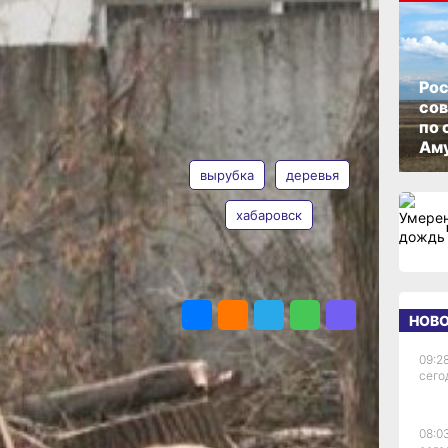
ОПУБЛИКОВАНО
12 марта 2025 г., 17:22
Рос
со
по 
АВТОР
ТЕГИ
Аму
вырубка
деревья
хабаровск
Майя
ополя.
Николаева
ьно
ПОДЕЛИТЬСЯ
ужбе
НОВ
ачала
09:28
сего
ждый
знали
08:0