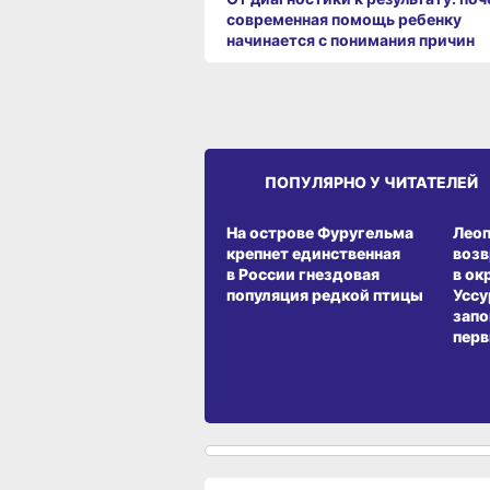
современная помощь ребенку
начинается с понимания причин
ПОПУЛЯРНО У ЧИТАТЕЛЕЙ
СРЕДА ОБИТАНИЯ
СРЕД
На острове Фуругельма
Лео
крепнет единственная
воз
в России гнездовая
в ок
популяция редкой птицы
Уссу
запо
перв