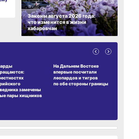
Законы августа 2026 года:
что изменится в жизни
хабаровчан
09:52
вчер
А ОБИТАНИЯ
СРЕДА ОБИТАНИЯ
ЗЕМЛЯКИ
09:47
парды
На Дальнем Востоке
Пионовый
вчер
вращаются:
впервые посчитали
хабаровч
рестностях
леопардов и тигров
Воронкев
рийского
по обе стороны границы
ведника замечены
ые пары хищников