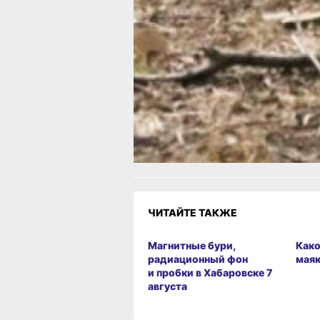
Гигантский нарост на дереве
в Комсомольском заповеднике вызв
споры среди учёных
Читайте нас в соцсетях:
ВКонтакте
,
Одноклассники,
Телеграм
или
Яндекс.Дзен
и
МАКС
Как вам материал?
Огонь!
Супер
Удивило
Грустно
Злость
Разочаров
1
1
1
ЧИТАЙТЕ ТАКЖЕ
Магнитные бури,
Како
радиационный фон
мая
и пробки в Хабаровске 7
августа