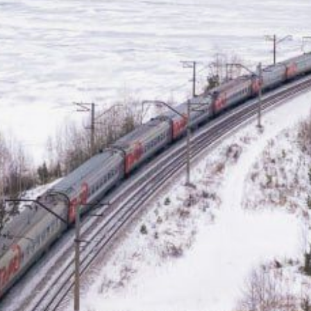
Скидка действует
на билеты в плацкартные
и общие вагоны, вагоны 2-
го и 3-го класса (кроме
скоростных), а также
в купейные вагоны
двухэтажных поездов (по
цене половины
плацкартного билета).
Для детей до 10 лет
сохраняется детский
тариф со скидкой до 35%
во всех категориях
вагонов, кроме люкса.
Малыши до 5 лет по-
прежнему ездят бесплатно
в сопровождении
взрослых.
Важно: льгота действует
не круглый год, а с 1
января по 31 мая и с 1
сентября по 31 декабря.
Летом, с 1 июня по 31