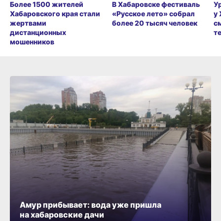
Более 1500 жителей
В Хабаровске фестиваль
У
Хабаровского края стали
«Русское лето» собрал
у
жертвами
более 20 тысяч человек
с
дистанционных
т
мошенников
Амур прибывает: вода уже пришла
на хабаровские дачи