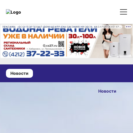
РЕКЛАМА • ООО "ТОРГОВЫЙ ДОМ ЦЕНТР СНАБЖЕНИЯ" 680009, ХАБАРОВСКИЙ КРАЙ, ГОРОД ХАБАРОВСК, ПРОМЫШЛЕННАЯ УЛ., Д. 7 ОГРН 1162724073930
Новости
11 марта 2025 г., 23:32
Хабаровские
Новости
дети смогут
ОПУБЛИКОВАНО
ездить
11 марта 2025 г., 23:32
по территории
России