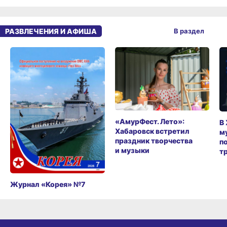
РАЗВЛЕЧЕНИЯ И АФИША
В раздел
«АмурФест. Лето»:
В
Хабаровск встретил
м
праздник творчества
п
и музыки
т
Журнал «Корея» №7