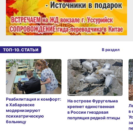
ТОП-10. СТАТЬИ
В раздел
Реабилитация и комфорт:
На острове Фуругельма
в Хабаровске
Л
крепнет единственная
модернизируют
в
в России гнездовая
психиатрическую
У
популяция редкой птицы
больницу
з
п