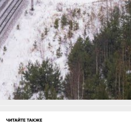
августа, скидка не
предоставляется.
В ТЕМУ:
Дети-иностранцы лишены
льгот на авиаперевозки
по Хабаровскому краю
Читайте нас в соцсетях:
ВКонтакте
,
Одноклассники,
Телеграм
или
Яндекс.Дзен
и
МАКС
Как вам материал?
Огонь!
Супер
2
Удивило
Грустно
Злость
Разочарование
ЧИТАЙТЕ ТАКЖЕ