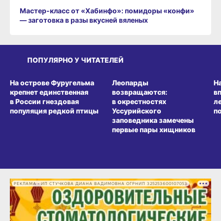
Мастер-класс от «Хабинфо»: помидоры «конфи»
— заготовка в разы вкусней вяленых
ПОПУЛЯРНО У ЧИТАТЕЛЕЙ
СРЕДА ОБИТАНИЯ
СРЕДА ОБИТАНИЯ
СР
На острове Фуругельма
Леопарды
Н
крепнет единственная
возвращаются:
в
в России гнездовая
в окрестностях
л
популяция редкой птицы
Уссурийского
п
заповедника замечены
первые пары хищников
РЕКЛАМА • ИП СТУЧКОВА ДИАНА ВАДИМОВНА ОГРНИП 325253600107053