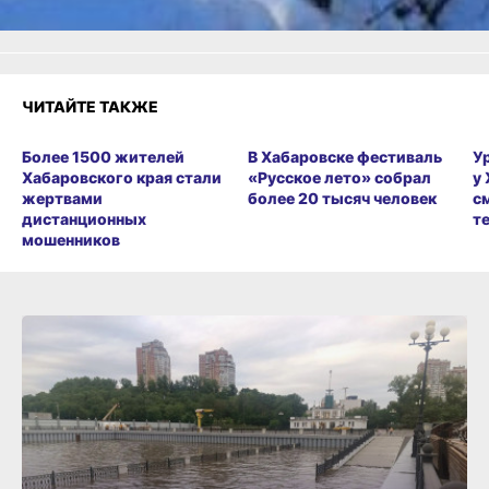
ЧИТАЙТЕ ТАКЖЕ
Более 1500 жителей
В Хабаровске фестиваль
У
Хабаровского края стали
«Русское лето» собрал
у
жертвами
более 20 тысяч человек
с
дистанционных
т
мошенников