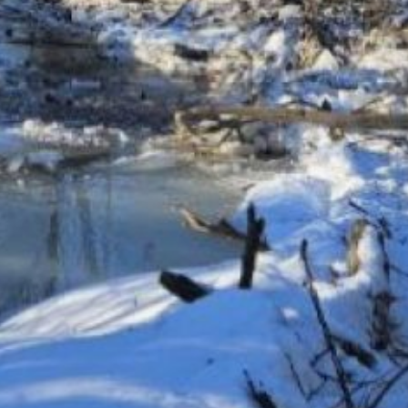
планируется расчистка
русел и других рек
в Комсомольске-на-Амуре
и Хабаровске. Среди них
Силинка, Кия и Красная
Речка. Это поможет
защитить от водной стихии
около двух тысяч жителей
региона.
В ТЕМУ:
О штрафах за незаконную
рубку деревьев напомнили
хабаровчанам
Читайте нас в соцсетях:
ВКонтакте
,
Одноклассники,
Телеграм
или
Яндекс.Дзен
и
МАКС
Как вам материал?
Огонь!
Супер
Удивило
Грустно
1
Злость
Разочарование