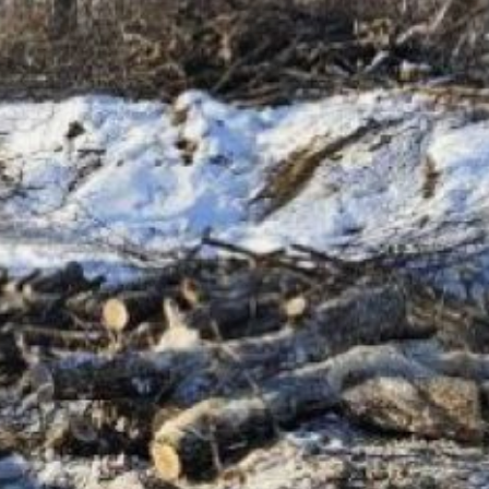
из многолетних проблем
региона, и чтобы её
избежать, необходимо
заранее готовиться».
Министр лично
проинспектировал ход
работ в Лермонтовке.
Как отмечалось ранее,
в селе Лермонтовка
Бикинского района жители
годами страдали
от весенних половодий.
Работы ускорились после
того, как река Бира была
внесена в Атлас
проблемных объектов
Хабаровского края.
Подрядчику предстоит
расчистить более трёх
километров речного русла.
Завершение работ
запланировано уже
в нынешнем году.
В ближайшие годы