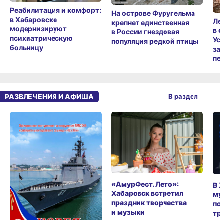
Реабилитация и комфорт:
На острове Фуругельма
в Хабаровске
Л
крепнет единственная
модернизируют
в
в России гнездовая
психиатрическую
У
популяция редкой птицы
больницу
з
п
РАЗВЛЕЧЕНИЯ И АФИША
В раздел
«АмурФест. Лето»:
В
Хабаровск встретил
м
праздник творчества
п
и музыки
т