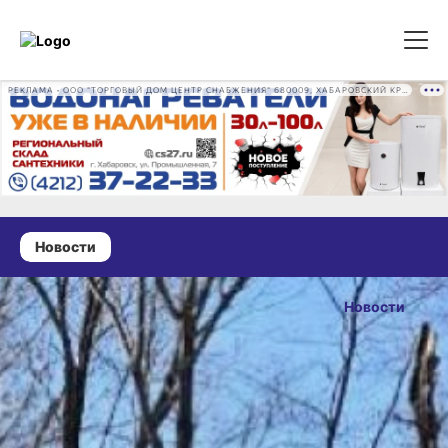
РЕКЛАМА • ООО "ТОРГОВЫЙ ДОМ ЦЕНТР СНАБЖЕНИЯ" 680009, ХАБАРОВСКИЙ КРАЙ, ГОРОД ХАБАРОВСК, ПРОМЫШЛЕННАЯ УЛ., Д. 7 ОГРН 1162724073930
Новости
24 февраля 2025 г., 17:33
Реку Бира
Новости
в Хабаровском
ОПУБЛИКОВАНО
крае
24 февраля 2025 г., 17:
расчищают
от заторов