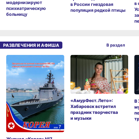
модернизируют
в
в России гнездовая
психиатрическую
У
популяция редкой птицы
больницу
з
п
РАЗВЛЕЧЕНИЯ И АФИША
В раздел
«АмурФест. Лето»:
В
Хабаровск встретил
м
праздник творчества
п
и музыки
т
Журнал «Корея» №7