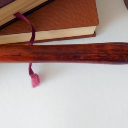
миллиона рублей. Также мужчина
обещал одному из них помочь
получить водительское
удостоверение без экзаменов
за 60 тысяч рублей, а сам
потратил деньги.
По решению суда мужчину
приговорили к 11 годам лишения
свободы с отбыванием наказания
в исправительной колонии общего
режима.
В ТЕМУ:
Хабаровский пенсионер перевел
более миллиона рублей
мошенникам
Читайте нас в соцсетях:
ВКонтакте
,
Одноклассники,
Телеграм
или
Яндекс.Дзен
и
МАКС
Как вам материал?
Огонь!
Супер
Удивило
Грустно
Злость
1
1
Разочарование