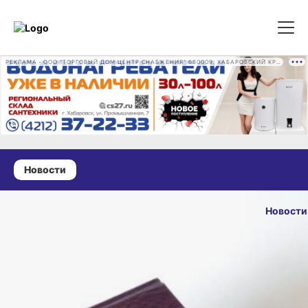
РЕКЛАМА • ООО "ТОРГОВЫЙ ДОМ ЦЕНТР СНАБЖЕНИЯ" 680009, ХАБАРОВСКИЙ КРАЙ, ГОРОД ХАБАРОВСК, ПРОМЫШЛЕННАЯ УЛ., Д. 7 ОГРН 1162724073930
Новости
03 февраля 2025 г., 17:05
Жителя
Новости
Хабаровского
ОПУБЛИКОВ
края приговорили
03 февраля 2025 г
к 11 годам тюрьмы
за мошенничество