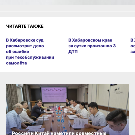
ЧИТАЙТЕ ТАКЖЕ
В Хабаровске суд
В Хабаровском крае
В
рассмотрит дело
за сутки произошло 3
о
об ошибке
ДТП
з
при техобслуживании
самолёта
Россия и Китай наметили совместные