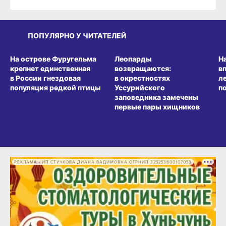
ПОПУЛЯРНО У ЧИТАТЕЛЕЙ
СРЕДА ОБИТАНИЯ
СРЕДА ОБИТАНИЯ
СР
На острове Фуругельма
Леопарды
Н
крепнет единственная
возвращаются:
в
в России гнездовая
в окрестностях
л
популяция редкой птицы
Уссурийского
п
заповедника замечены
первые пары хищников
РЕКЛАМА • ИП СТУЧКОВА ДИАНА ВАДИМОВНА ОГРНИП 325253600107053