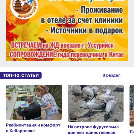
ТОП-10. СТАТЬИ
В раздел
Реабилитация и комфорт:
На острове Фуругельма
в Хабаровске
Л
крепнет единственная