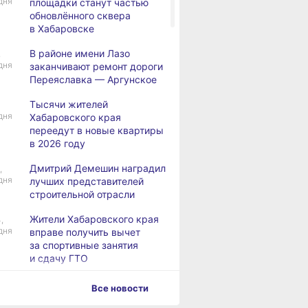
дня
площадки станут частью
обновлённого сквера
в Хабаровске
В районе имени Лазо
,
дня
заканчивают ремонт дороги
Переяславка — Аргунское
Тысячи жителей
дня
Хабаровского края
переедут в новые квартиры
в 2026 году
Дмитрий Демешин наградил
,
дня
лучших представителей
строительной отрасли
Жители Хабаровского края
,
дня
вправе получить вычет
за спортивные занятия
и сдачу ГТО
В Хабаровске уровень
,
Все новости
дня
Амура достиг 427