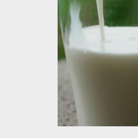
Росаккредитации «в Едином реестре
соответствия и деклараций о соотве
о соответствии от 29.11.2024 года ЕА
RU.РА11.В.01544/24, ЕАЭС N RU Д-RU.
N RU Д-RU.РА11.В.02671/24, ЕАЭС N 
RU.РА10.В.79476/24, где заявитель/и
«Гринмилк» признаны недействитель
года». И таки образом, в продаже и
фальсифицированная молочная прод
«Гринмилк», «предприятия-фантома»
В случае обнаружения этой продукци
Роспотребнадзора по Хабаровскому 
по электронной почте: root@sanepid.k
В ТЕМУ:
О новой схеме мошенничества пред
Читайте нас в соцсетях:
ВКонтакте
,
Одноклассники,
Телеграм
или
Яндек
Как вам матери
Огонь!
Супер
Удивило
Г
Разочарование