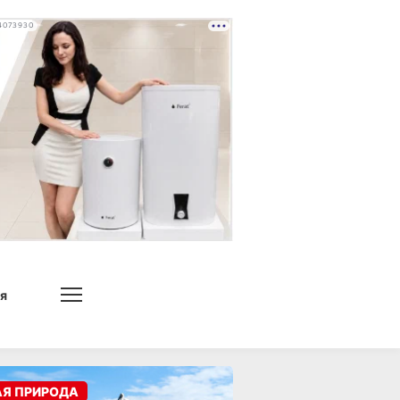
4073930
я
АЯ ПРИРОДА