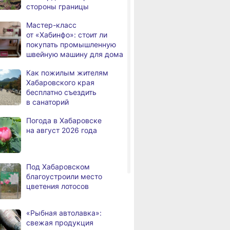
стороны границы
дня
с инвалидностью
трудоустроены
Мастер-класс
в Хабаровском крае
от «Хабинфо»: стоит ли
покупать промышленную
Магнитные бури,
,
швейную машину для дома
дня
радиационный фон и пробки
в Хабаровске 7 августа
Как пожилым жителям
Хабаровского края
Какой сегодня день: День
3,
бесплатно съездить
дня
маяка
в санаторий
В вузы Хабаровского края
,
Погода в Хабаровске
а
в этом году подали свыше
на август 2026 года
100 тысяч заявлений
Троих хабаровских
,
а
пожарных наградили
Под Хабаровском
медалями «За спасение
благоустроили место
на пожаре»
цветения лотосов
ВИТРИНА
ЛЬГОТЫ И ПЕНСИ
В Николаевске-на-Амуре
,
 парк
Мастер-класс
Как пожилым
а
по нацпроекту капитально
анки Олеси
от «Хабинфо»: стоит ли
Хабаровского
«Рыбная автолавка»:
ремонтируют кровлю Дома
ич
покупать промышленную
бесплатно съ
свежая продукция
культуры