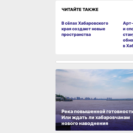
ЧИТАЙТЕ ТАКЖЕ
В сёлах Хабаровского
Арт
края создают новые
и сп
пространства
стан
обно
в Ха
Река повышенной готовности
Или ждать ли хабаровчанам
нового наводнения