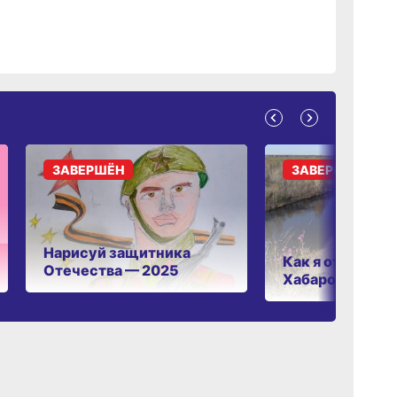
ЗАВЕРШЁН
ЗАВЕРШЁН
Нарисуй защитника
Как я отдыхаю 
Отечества — 2025
Хабаровском к