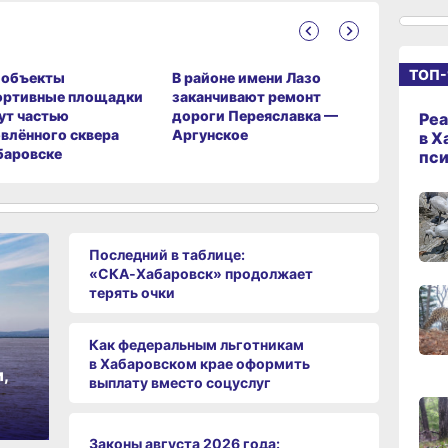
14:09
сего
ТОП-
‑объекты
В районе имени Лазо
Тысячи 
ортивные площадки
заканчивают ремонт
Хабаровс
13:04
ут частью
дороги Переяславка —
переедут
Реа
сего
влённого сквера
Аргунское
квартиры
в Х
баровске
пс
12:37
сего
Последний в таблице:
«СКА‑Хабаровск» продолжает
терять очки
11:14,
сего
Как федеральным льготникам
в Хабаровском крае оформить
10:21,
,
выплату вместо соцуслуг
сего
Законы августа 2026 года:
09:4