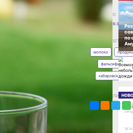
ют
ОПУБЛИКОВАНО
26 января 2025 г., 16:36
рованной
Рос
со
дукции
по 
АВТОР
ТЕГИ
Аму
анная молочная
молоко
продук
фальсификация
ает о выявлении
ующей обязательным
хабаровский край
Наталья
ринмилк». Информацию
Евона
промышленности
я неизвестными
НОВ
ПОДЕЛИТЬСЯ
аркируются «с
стве», которое
18:28
сего
ОГРН 1247700600025)
у адресу.
ого портала
18:14