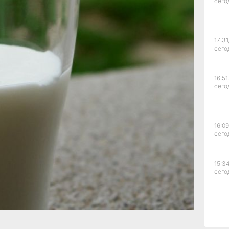
сего
 сертификатов
тствии, декларации
ЭС N RU Д-
РА11.В.01329/24, ЕАЭС
17:31
RU Д-
сего
зготовитель ООО
ными с 29.11.2024
меется
16:51,
укция от ООО
сего
.
и в Управлении
краю просят сообщить
hv.ru.
16:09
сего
упредили хабаровчан
с.Дзен
и
МАКС
15:34
ал?
сего
рустно
Злость
15:03
сего