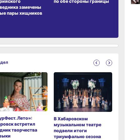
рийского
по обе стороны границы
ведника замечены
17:36
ые пары хищников
вчер
17:09
вчер
здел
рФест. Лето»:
Хабаров
В Хабаровском
ровск встретил
музыкаль
музыкальном театре
дник творчества
завершил
подвели итоги
зыки
мировой 
триумфально сезона