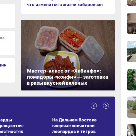
что изменится в жизни хабаровчан
сего
09:28
сего
ле
08:0
сего
дин
19:34
Мастер-класс от «Хабинфо»:
вчер
помидоры «конфи» — заготовка
в разы вкусней вяленых
19:06
вчер
А ОБИТАНИЯ
СРЕДА ОБИТАНИЯ
ЗЕМЛЯКИ
18:23
парды
На Дальнем Востоке
Пионовый
вчер
вращаются:
впервые посчитали
хабаровч
рестностях
леопардов и тигров
Воронкев