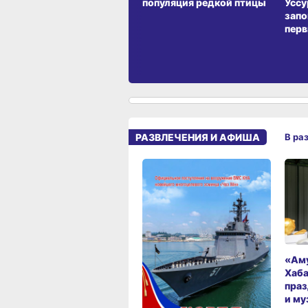
популяция редкой птицы
Уссу
запо
перв
РАЗВЛЕЧЕНИЯ И АФИША
В ра
«Аму
Хаба
праз
и му