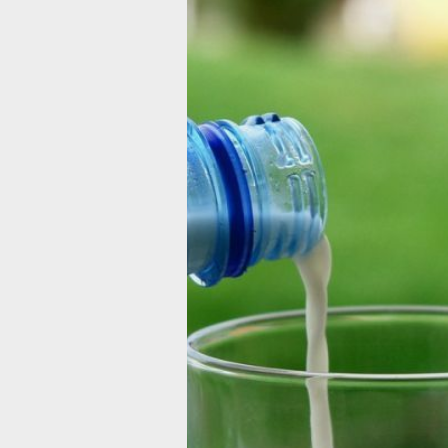
Хабаровчан
предупрежда
о фальсифици
молочной про
В обороте находится фальсифициров
продукция
Фото:
pxhere.com
Управление Роспотребнадзора сообщ
молочной продукции, не соответств
требованиям, производства ООО «Г
об этом размещена министерством 
и торговли Хабаровского края.
Молочные продукты изготавливаютс
людьми в неизвестных условиях и м
использованием сведений о производ
принадлежит другому предприятию.
ООО «Гринмилк» (ИНН 7743456710, 
не ведёт деятельность по указанном
И согласно информации с официальн