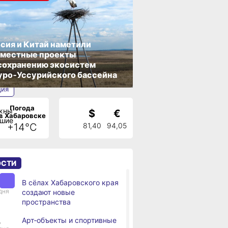
сия и Китай наметили
вместные проекты
сохранению экосистем
ро‑Уссурийского бассейна
ция
Погода
$
€
в Хабаровске
+14°C
81,40
94,05
ОСТИ
В сёлах Хабаровского края
,
дня
создают новые
пространства
Арт‑объекты и спортивные
,