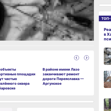
14:09
вчер
ТОП-
ание
13:04
Реа
вчер
в Х
пс
12:37
вчер
‑объекты
В районе имени Лазо
Тысячи 
ортивные площадки
заканчивают ремонт
Хабаровс
11:14,
вчер
ут частью
дороги Переяславка —
переедут
влённого сквера
Аргунское
квартиры
баровске
10:21,
вчер
09:4