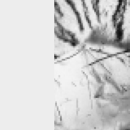
мира отловлены два «конфликтных»
амурских тигра. Об этом сообщили
в Управлении охотничьего хозяйства
правительства Хабаровского края. В
два случая отлова хищников произо
в Хабаровском районе.
Так, 15 января в селе Князе-Волконс
Хабаровского района был отловлен
амурский тигр. Во время первичного
осмотра было обнаружено, что у сам
травмирована правая передняя лапа,
за чего кость срослась неправильно.
Кроме того, у хищника отсутствуют
нижние клыки.
Ранее, ночью 13 января, в посёлке
Корфовский Хабаровского района
отловили «конфликтную» тигрицу. Пр
осмотре не было выявлено каки-либ
видимых повреждений.
В ТЕМУ:
В Приморье определили ряд мер
для разрешения конфликтных ситуац
с тиграми