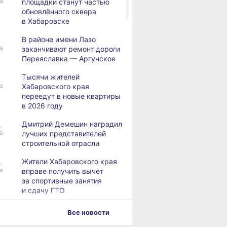
а
площадки станут частью
обновлённого сквера
в Хабаровске
В районе имени Лазо
,
а
заканчивают ремонт дороги
Переяславка — Аргунское
Тысячи жителей
а
Хабаровского края
переедут в новые квартиры
в 2026 году
Дмитрий Демешин наградил
,
а
лучших представителей
строительной отрасли
Жители Хабаровского края
,
а
вправе получить вычет
за спортивные занятия
и сдачу ГТО
В Хабаровске уровень
,
Все новости
а
Амура достиг 427