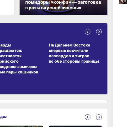
помидоры «конфи» — заготовка
в разы вкусней вяленых
06.0
06.0
А ОБИТАНИЯ
СРЕДА ОБИТАНИЯ
ЗЕМЛЯКИ
парды
На Дальнем Востоке
Пионовый
вращаются:
впервые посчитали
хабаровч
рестностях
леопардов и тигров
Воронкев
рийского
по обе стороны границы
ведника замечены
ые пары хищников
здел