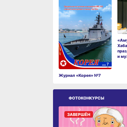
«Аму
Хаба
праз
и му
Журнал «Корея» №7
ФОТОКОНКУРСЫ
ЗАВЕРШЁН