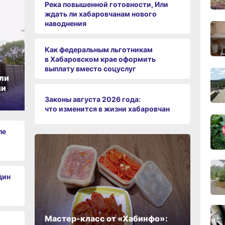
Река повышенной готовности, Или
вчер
ждать ли хабаровчанам нового
наводнения
09:28
Как федеральным льготникам
вчер
в Хабаровском крае оформить
выплату вместо соцуслуг
ли
08:0
ии
вчер
Законы августа 2026 года:
что изменится в жизни хабаровчан
06.0
ле
06.0
дин
06.0
Мастер-класс от «Хабинфо»: