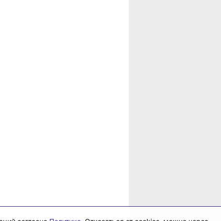
в
рае