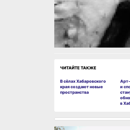
Читайте нас в соцсетях:
ВКонтакте
,
Одноклассники,
Телеграм
или
Яндекс.Дзен
и
МАКС
Как вам материал?
Огонь!
Супер
Удивило
Грустно
Злость
Разочаров
1
ЧИТАЙТЕ ТАКЖЕ
В сёлах Хабаровского
Арт
края создают новые
и сп
пространства
стан
обно
в Ха