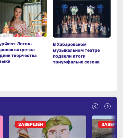
рФест. Лето»:
Хабаров
В Хабаровском
ровск встретил
музыкаль
музыкальном театре
дник творчества
завершил
подвели итоги
зыки
мировой 
триумфально сезона
ЗАВЕРШЁН
ЗАВЕРШЁН