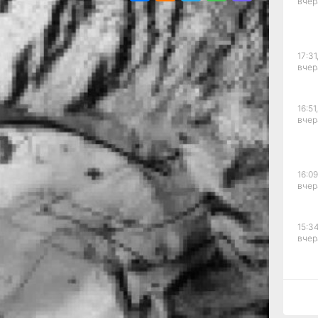
вчер
се
17:31
шли
вчер
кое
16:51,
вчер
ца
 из-
16:09
вчер
15:34
и
вчер
о
15:03
ий
вчер