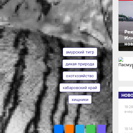
ОПУБЛИКОВАНО
16 января 2025 г., 16:00
Рек
Или
АВТОР
ТЕГИ
нов
амурский тигр
х»
дикая природа
охотхозяйство
Наталья
Евона
хабаровский край
НОВ
ного
хищники
х
18:28
вчер
ПОДЕЛИТЬСЯ
го
18:14
тного