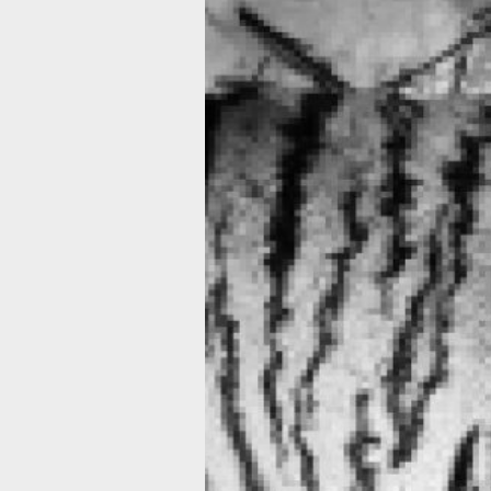
В новом году
на территории
Хабаровского
края отловили
двух
«конфликтны
тигров
Все случаи отлова произошли
в Хабаровском районе.
Фото:
КГБУ «Служба по охране живот
мира и особо охраняемых природны
территорий Хабаровского края» /
ohota.khabkrai.ru
В 2025 году в Хабаровском крае
сотрудниками управления охотничье
хозяйства и службой по охране живо