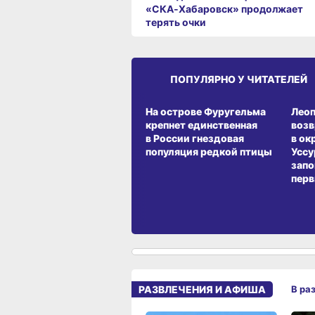
«СКА‑Хабаровск» продолжает
терять очки
ПОПУЛЯРНО У ЧИТАТЕЛЕЙ
СРЕДА ОБИТАНИЯ
СРЕД
На острове Фуругельма
Лео
крепнет единственная
воз
в России гнездовая
в ок
популяция редкой птицы
Уссу
запо
перв
РАЗВЛЕЧЕНИЯ И АФИША
В ра