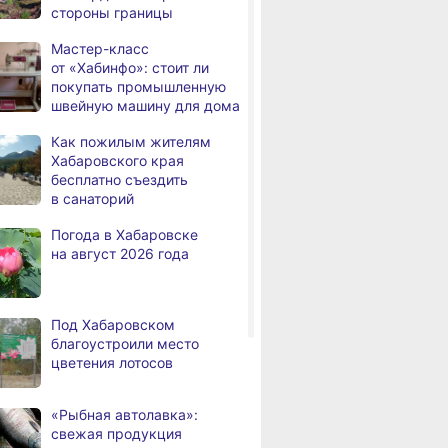
стороны границы
а
с инвалидностью
трудоустроены
Мастер-класс
в Хабаровском крае
от «Хабинфо»: стоит ли
покупать промышленную
Магнитные бури,
,
швейную машину для дома
а
радиационный фон и пробки
в Хабаровске 7 августа
Как пожилым жителям
Хабаровского края
Какой сегодня день: День
3,
бесплатно съездить
а
маяка
в санаторий
В вузы Хабаровского края
8.2026
Погода в Хабаровске
в этом году подали свыше
на август 2026 года
100 тысяч заявлений
Троих хабаровских
8.2026
пожарных наградили
Под Хабаровском
медалями «За спасение
благоустроили место
на пожаре»
цветения лотосов
В Николаевске-на-Амуре
8.2026
по нацпроекту капитально
«Рыбная автолавка»:
ремонтируют кровлю Дома
свежая продукция
культуры