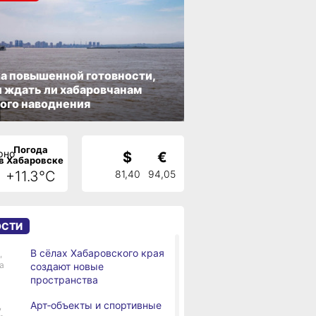
а повышенной готовности,
 ждать ли хабаровчанам
ого наводнения
Погода
$
€
в Хабаровске
+11.3°C
81,40
94,05
ОСТИ
В сёлах Хабаровского края
,
а
создают новые
пространства
Арт‑объекты и спортивные
,