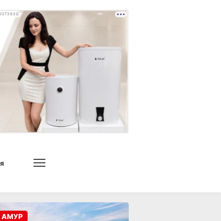
4073930
я
 АМУР