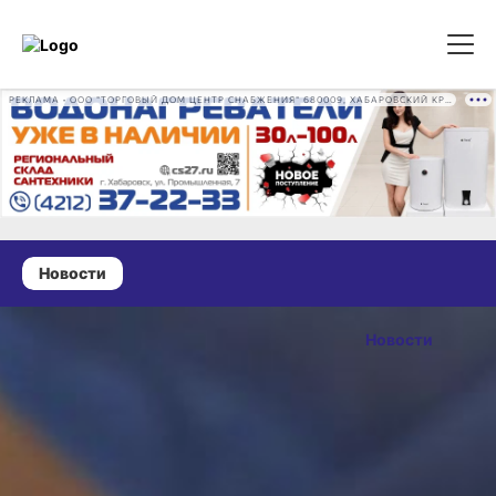
РЕКЛАМА • ООО "ТОРГОВЫЙ ДОМ ЦЕНТР СНАБЖЕНИЯ" 680009, ХАБАРОВСКИЙ КРАЙ, ГОРОД ХАБАРОВСК, ПРОМЫШЛЕННАЯ УЛ., Д. 7 ОГРН 1162724073930
Новости
15 января 2025 г., 14:00
Бизнесу
Новости
Хабаровского
ОПУБЛИКОВАНО
края за пять
15 января 2025 г., 14:00
лет выдали
почти четыре