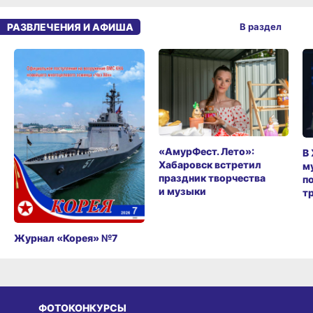
РАЗВЛЕЧЕНИЯ И АФИША
В раздел
«АмурФест. Лето»:
В
Хабаровск встретил
м
праздник творчества
п
и музыки
т
Журнал «Корея» №7
ФОТОКОНКУРСЫ