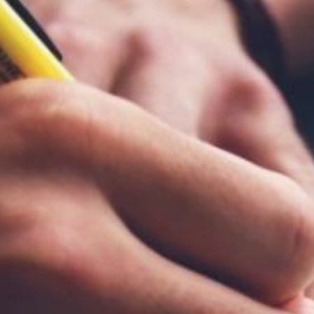
вошёл в состав нового
национального проекта
«Эффективная
и конкурентная
экономика».
— Несмотря на все
критические факторы
последних лет —
пандемию, санкции,
инфляцию, — малый
бизнес края растет
и развивается, а вместе
с ним растут объемы
кредитования в Фонде, —
отметила Наталья
Шалимова, директор
краевого фонда
поддержки малого
предпринимательства.
Так, по словам Натальи
Шалимовой, в 2024 году
было выдано
микрозаймов на сумму
572,5 млн рублей. Также