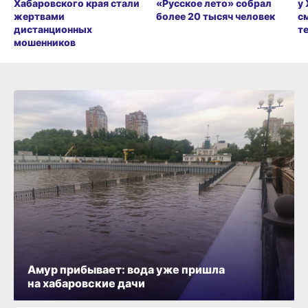
Хабаровского края стали
«Русское лето» собрал
у
жертвами
более 20 тысяч человек
с
дистанционных
т
мошенников
Амур прибывает: вода уже пришла
на хабаровские дачи