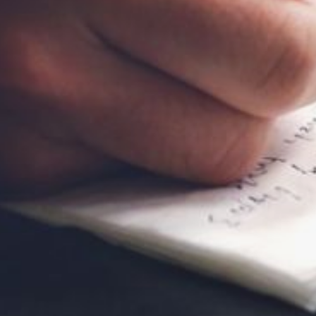
она обратила внимание,
что в последние годы
растёт число компаний
в индустрии красоты
и медицине. Наиболее
активны
предприниматели,
работающие в сфере
розничной и оптовой
торговли, производства,
общественного питания,
гостиничного бизнеса,
перевозок, строительства
и сельского хозяйства.
Напомним,
в Хабаровском крае
разрабатывают
и внедряют новые
линейки поддержки. В
этом году не забудут и о
предпринимателях,
занимающихся бизнесом
в муниципалитетах края.