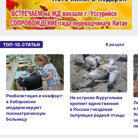
ТОП-10. СТАТЬИ
В раздел
Реабилитация и комфорт:
На острове Фуругельма
в Хабаровске
Л
крепнет единственная
модернизируют
в
в России гнездовая
психиатрическую
У
популяция редкой птицы
больницу
з
п