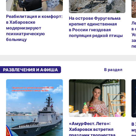
Реабилитация и комфорт:
На острове Фуругельма
в Хабаровске
Л
крепнет единственная
модернизируют
в
в России гнездовая
психиатрическую
У
популяция редкой птицы
больницу
з
п
РАЗВЛЕЧЕНИЯ И АФИША
В раздел
«АмурФест. Лето»:
В
Хабаровск встретил
м
праздник творчества
п