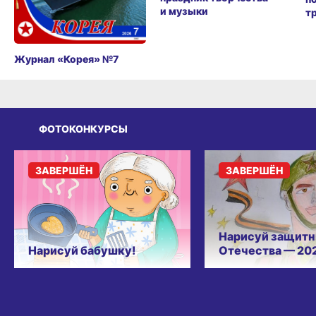
и музыки
т
Журнал «Корея» №7
ФОТОКОНКУРСЫ
ЗАВЕРШЁН
ЗАВЕРШЁН
Нарисуй защитн
Нарисуй бабушку!
Отечества — 20