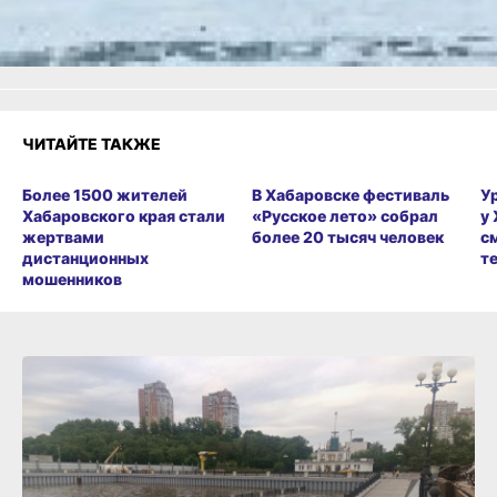
Разочарование
ЧИТАЙТЕ ТАКЖЕ
Более 1500 жителей
В Хабаровске фестиваль
У
Хабаровского края стали
«Русское лето» собрал
у
жертвами
более 20 тысяч человек
с
дистанционных
т
мошенников