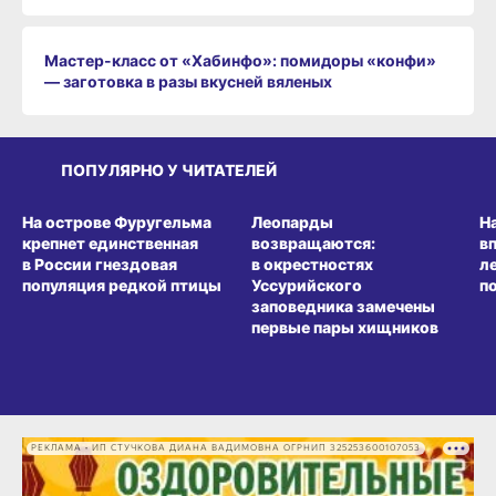
Мастер-класс от «Хабинфо»: помидоры «конфи»
— заготовка в разы вкусней вяленых
ПОПУЛЯРНО У ЧИТАТЕЛЕЙ
СРЕДА ОБИТАНИЯ
СРЕДА ОБИТАНИЯ
СР
На острове Фуругельма
Леопарды
Н
крепнет единственная
возвращаются:
в
в России гнездовая
в окрестностях
л
популяция редкой птицы
Уссурийского
п
заповедника замечены
первые пары хищников
РЕКЛАМА • ИП СТУЧКОВА ДИАНА ВАДИМОВНА ОГРНИП 325253600107053