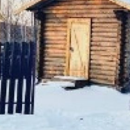
и амбара для хранения
продуктов. Внутри дома
расположены предметы быта,
кухонные принадлежности
и орудия рыбака-охотника. В
будущем планируется
обустроить территорию
комплекса и расширить
экспозицию, добавив изделия
декоративно-прикладного
искусства, традиционную
одежду, мебель, детские
игрушки и другие предметы.
В ТЕМУ:
Де-Кастри: Французское имя
на русской карте
Читайте нас в соцсетях:
ВКонтакте
,
Одноклассники,
Телеграм
или
Яндекс.Дзен
и
МАКС
Как вам материал?
Огонь!
Супер
Удивило
1
Грустно
Злость