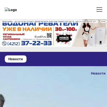
РЕКЛАМА • ООО "ТОРГОВЫЙ ДОМ ЦЕНТР СНАБЖЕНИЯ" 680009, ХАБАРОВСКИЙ КРАЙ, ГОРОД ХАБАРОВСК, ПРОМЫШЛЕННАЯ УЛ., Д. 7 ОГРН 1162724073930
Новости
18 декабря 2024 г., 13:15
Музейный
Новости
комплекс,
ОПУБЛИКОВ
рассказывающий
18 декабря 2024 г.
о жизни
нанайцев