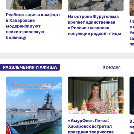
Реабилитация и комфорт:
На острове Фуругельма
в Хабаровске
Л
крепнет единственная
модернизируют
в
в России гнездовая
психиатрическую
У
популяция редкой птицы
больницу
з
п
РАЗВЛЕЧЕНИЯ И АФИША
В раздел
«АмурФест. Лето»:
В
Хабаровск встретил
м
праздник творчества
п