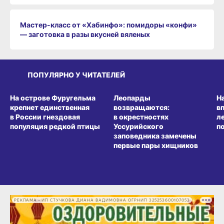
Мастер-класс от «Хабинфо»: помидоры «конфи»
— заготовка в разы вкусней вяленых
ПОПУЛЯРНО У ЧИТАТЕЛЕЙ
СРЕДА ОБИТАНИЯ
СРЕДА ОБИТАНИЯ
СР
На острове Фуругельма
Леопарды
Н
крепнет единственная
возвращаются:
в
в России гнездовая
в окрестностях
л
популяция редкой птицы
Уссурийского
п
заповедника замечены
первые пары хищников
РЕКЛАМА • ИП СТУЧКОВА ДИАНА ВАДИМОВНА ОГРНИП 325253600107053