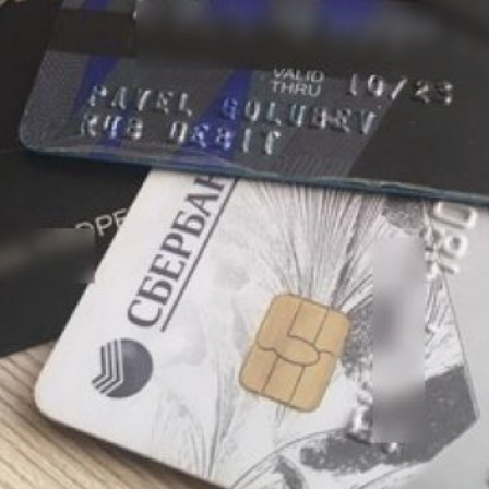
призывает граждан быть
бдительными и проверять
информацию, полученную
от звонящих. Не следует
переходить
по подозрительным
ссылкам и передавать
неизвестным коды
от Госуслуг и банковских
приложений.
В ТЕМУ:
Роспотребнадзор
открывает горячую линию
по опасным
«аромаингаляторам»
Читайте нас в соцсетях:
ВКонтакте
,
Одноклассники,
Телеграм
или
Яндекс.Дзен
и
МАКС
Как вам материал?
Огонь!
Супер
Удивило
Грустно
Злость