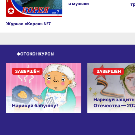
и музыки
т
Журнал «Корея» №7
ФОТОКОНКУРСЫ
ЗАВЕРШЁН
ЗАВЕРШЁН
Нарисуй защитн
Нарисуй бабушку!
Отечества — 20