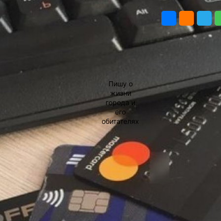
АВТОР
ПОДЕЛИТЬ
жители
Хабаровского
края
В Хабаровском крае
с начала года жертвами
Виктория
мошенников стали 7 163
Андреева
человека. Из них 3 320
Пишу о
случаев связаны
жизни
с телефонным
города и
мошенничеством,
его
сообщает телеграм-
обитателях
канала Хабаровской
Фото:
краевой прокуратуры.
Виктория
ТОлько за последнюю
Андреева
неделю 47 жителей края
стали жертвами
мошенников. Общий
ущерб, нанесённый
гражданам с начала года,
составил почти 1
миллиард рублей.
Прокуратура региона