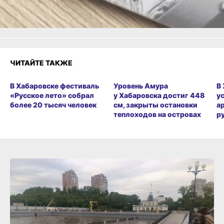
Разочарование
ЧИТАЙТЕ ТАКЖЕ
В Хабаровске фестиваль
Уровень Амура
В
«Русское лето» собрал
у Хабаровска достиг 448
у
более 20 тысяч человек
см, закрыты остановки
а
теплоходов на островах
р