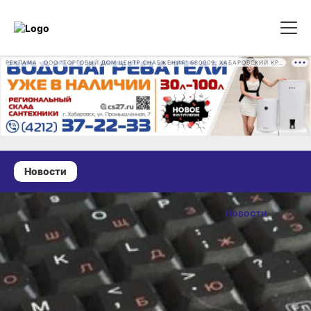
РЕКЛАМА • ООО "ТОРГОВЫЙ ДОМ ЦЕНТР СНАБЖЕНИЯ" 680009, ХАБАРОВСКИЙ КРАЙ, ГОРОД ХАБАРОВСК, ПРОМЫШЛЕННАЯ УЛ., Д. 7 ОГРН 1162724073930
Новости
15 декабря 2024 г., 18:00
Почти
Новости
миллиард
ОПУБЛИКОВАНО
рублей
15 декабря 2024 г., 18:00
отдали
мошенникам