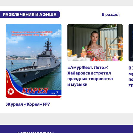
РАЗВЛЕЧЕНИЯ И АФИША
В раздел
«АмурФест. Лето»:
В
Хабаровск встретил
м
праздник творчества
п
и музыки
т
Журнал «Корея» №7