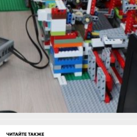
и оздоровления детей
работает краевая горячая
линия: 8-909-802-09-11.
В ТЕМУ:
Лучшую «Точку роста»
выбрали в Хабаровском
крае
Читайте нас в соцсетях:
ВКонтакте
,
Одноклассники,
Телеграм
или
Яндекс.Дзен
и
МАКС
Как вам материал?
Огонь!
Супер
Удивило
Грустно
1
Злость
Разочарование
ЧИТАЙТЕ ТАКЖЕ