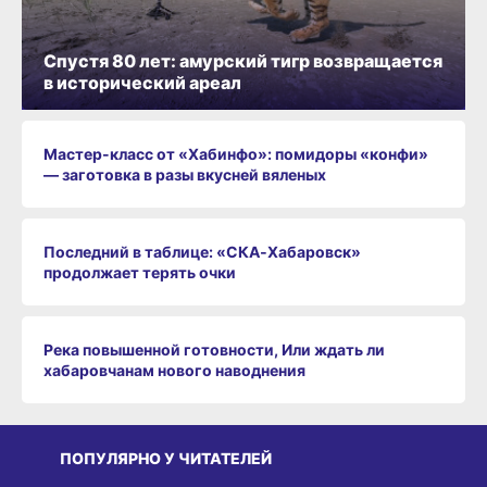
Спустя 80 лет: амурский тигр возвращается
в исторический ареал
Мастер-класс от «Хабинфо»: помидоры «конфи»
— заготовка в разы вкусней вяленых
Последний в таблице: «СКА‑Хабаровск»
продолжает терять очки
Река повышенной готовности, Или ждать ли
хабаровчанам нового наводнения
ПОПУЛЯРНО У ЧИТАТЕЛЕЙ
СРЕДА ОБИТАНИЯ
СРЕДА ОБИТАНИЯ
СР