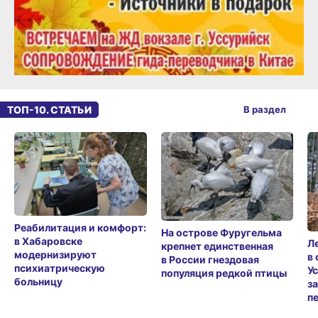
ТОП-10. СТАТЬИ
В раздел
Реабилитация и комфорт:
На острове Фуругельма
в Хабаровске
Л
крепнет единственная
модернизируют
в
в России гнездовая
психиатрическую
У
популяция редкой птицы
больницу
з
п