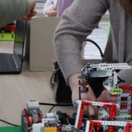
соревнования,
увлекательные квесты
и походы. А
старшеклассникам
помогут определиться
с выбором будущей
профессии, проведут
консультации
по подготовке
к экзаменам, дадут
возможность
поучаствовать
в олимпиадах.
Родителям на заметку:
в Хабаровском крае
действует компенсация
части стоимости путёвки
в загородный лагерь.
Подробную информацию
можно получить
по номеру телефона:
(4212) 45-28-04. А ещё по
вопросам отдыха