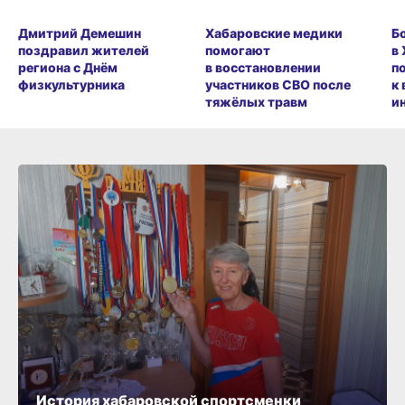
Дмитрий Демешин
Хабаровские медики
Б
поздравил жителей
помогают
в
региона с Днём
в восстановлении
п
физкультурника
участников СВО после
к
тяжёлых травм
и
История хабаровской спортсменки