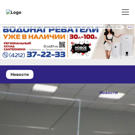
РЕКЛАМА • ООО "ТОРГОВЫЙ ДОМ ЦЕНТР СНАБЖЕНИЯ" 680009, ХАБАРОВСКИЙ КРАЙ, ГОРОД ХАБАРОВСК, ПРОМЫШЛЕННАЯ УЛ., Д. 7 ОГРН 1162724073930
Новости
21 октября 2024 г., 15:00
Чем займутся
Новости
школьники
ОПУБЛИКОВАНО
Хабаровского
21 октября 2024 г., 15:00
края
на осенних