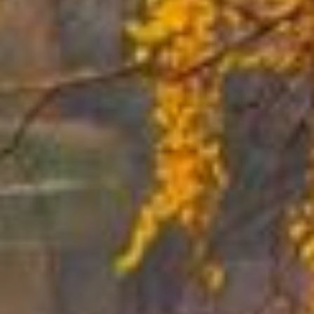
представляли в виде
уродливых
простоволосых женщин.
Наверное, поэтому
распущенные волосы
на Руси считались
признаком женской
нечистой силы.
Узнать Кумоху можно
по следующим признакам
— худая она чересчур,
простоволосая,
уродливая, кожа синевою
отливает, глаза огромные,
ходит в отрепьях.
Жалобно просит у людей
подаяния на хлеб
или пустить на ночлег.
По народным
представлениям, Кумоха
живёт в лесу,
в болотистой местности,
где вода никогда