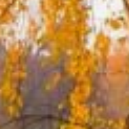
От одного жилища
к другому ходит она
в образе старушки-
странницы. Если хозяйка
попадалась
добросердечная,
то пускала в дом такую
странницу себе на беду.
Кумоха, как только
в жилище входила, сразу
начинала творить свои
злые делишки.
Особенно она пакостила
женщинам — насылала
всякие болезни, могла
покалечить, спину
погнуть, лицо искривить,
ноги-руки отнять, кожу
сделать шершавой.
Кумоха — сестра
двенадцати лихорадок,
каждой из которых
приписывались
человеческие черты. Их