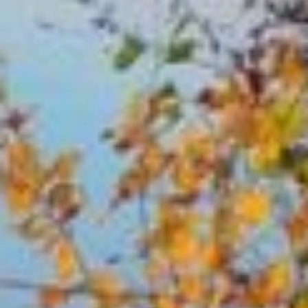
Особенность кукол в том,
что делали их без
применения ножниц
и иголок.
Лица куклам
не рисовали, чтобы в них
не вселялись злые духи.
В день Дорофея (16
сентября) брали
из матраса немного
соломы, укладывали
на нее прошлогодних
кукол и сжигали. А 18
сентября вешали за печку
новых, закрепляя кукол
на одной нити. Считалось,
что в течение года они
все хвори от домочадцев
перетягивают на себя.
Рождённые 18
сентября
Тех, кто родился 18