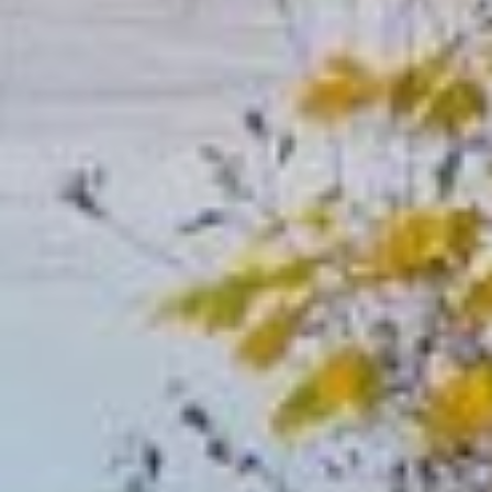
обязательно топили баню
и парились с берёзовым
веником.
Кумоха, в отличие
от своих сестер, очень
любит в зеркало и в
водную гладь
любоваться. Поэтому
в этот день женщинам
лучше с водою дел
не иметь и в зеркало
не смотреть, ведь эта
нечисть может и на
отражение болезни
насылать. Даже стирать
нельзя, иначе заболеешь.
У древних славян была
такая традиция — все
члены семьи ко дню
Кумохи изготавливали
двенадцать кукол-
закруток (иначе
их называли
столбушками).