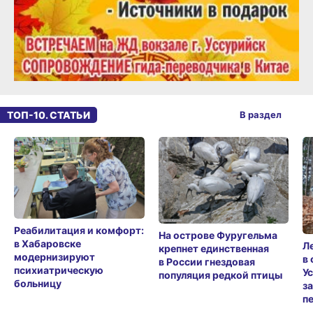
ТОП-10. СТАТЬИ
В раздел
Реабилитация и комфорт:
На острове Фуругельма
в Хабаровске
Л
крепнет единственная
модернизируют
в
в России гнездовая
психиатрическую
У
популяция редкой птицы
больницу
з
п