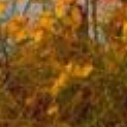
обязательно все в гости
приглашали. Верили,
что после того,
как именинник уйдет,
ни Кумоха, ни другая
нечистая сила к дому
даже не приблизится.
Народные приметы
До восхода солнца
облака красного цвета —
к дождю и ветру.
Скотина в ясный день
начала под навес
прятаться или спешить
с пастбища домой —
к скорому ненастью.
Если к 18 сентября листья
на рябине пожелтели,
значит, зима будет
ранняя.
По рябиновым деревьям
можно определить,
и какой будет
предстоящая осень. Если