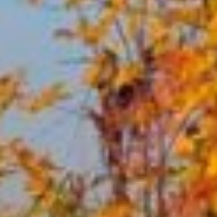
сентября, никакая
нечисть не может
одолеть. И уж тем более
не трогают его
ни оборотни, ни лешие,
ни Кумоха. Считается,
что эти люди сами
обладают особой
колдовской силой.
Поэтому такого человека
старались нанять
в пастухи, чтобы он берег
скотину от нечистой силы
да от злого волка. Также
верили, что если
рожденный в этот день
накосит сена, то коровы
будут есть это сено
с особым удовольствием,
а после дадут
вкуснейшее молоко.
Раньше, если на деревне
был такой человек, то в
день Кумохи его