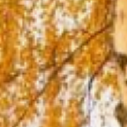
Сны в ночь на 18
сентября считались
вещими. А для тех, кто
любит давать клятвы —
это опасный день. В
народе верили, если
человек поклянется
в этот день, а слов своих
не сдержит, то в скором
времени умрет.
Берёзовый
веник супротив
Кумохи
В народе 18 сентября
называли ещё Осенней
Кумохой или Кумокин
день. Существовало
поверье, что выходит
в это время из лесу
Кумоха (Лихорадка)
и нападает
на деревенских женщин.