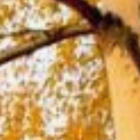
Гавриил и сообщил ему
о скором рождении сына
Иоанна. Священник
не поверил этой вести и в
наказание лишился дара
речи. Способность
говорить вернулась
к нему только в день
рождения сына.
Во время избиения
младенцев Елисавета
с Иоанном укрывались
в пустыне. В это время
Захария схватили
и требовали указать, где
находятся его жена
и сын, однако священник
ничего не сказал и был
убит прямо в храме. По
одной из легенд,
Елисавета умерла спустя
40 дней жизни в пустыне,
а Иоанна вскормил ангел.
Согласно житию,