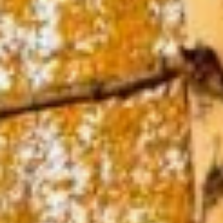
Елисавета первая
предсказала своей
двоюродной сестре
Марии рождение
Спасителя. Поэтому
в народе день памяти
родителей Иоанна
Крестителя считался
подходящим
для предсказаний
и ворожбы.
Предки верили: всё
предсказанное 18
сентября непременно
исполнится, а потому
у знахарей да ведунов
в этот день просто
не было отбоя
от посетителей. Чаще
всего к ворожеям ходили
девушки, конечно же,
чтобы узнать
про будущее замужество
и жениха.