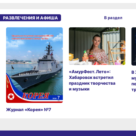
РАЗВЛЕЧЕНИЯ И АФИША
В раздел
«АмурФест. Лето»:
В
Хабаровск встретил
м
праздник творчества
п
и музыки
т
Журнал «Корея» №7