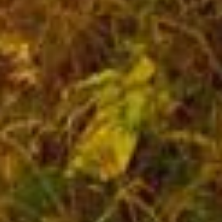
гроздьев с ягодами много
висит, то осенние месяцы
ожидаются ненастные
с затяжными дождями.
Если ягод мало, значит,
осень будет погожая
и сухая.
Если листья на деревьях
к этому дню все
пожелтели, ждали
суровую зиму.
18 сентября выкапывают
луковицы цветущих
растений и отправляют
их в погреб на хранение
до весны. По ним
определяют, какой будет
погода зимой. Если
на луковичках кожица
тонкая, значит, зима
ожидается мягкая
и теплая.
В ТЕМУ: