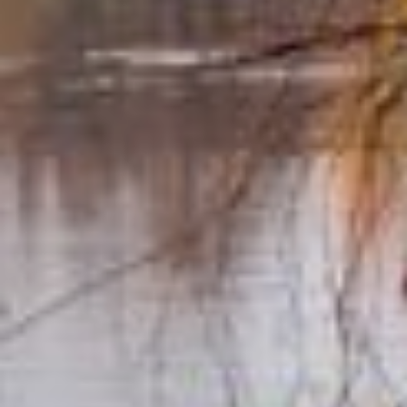
не замерзает, и дружит
с лешим.
От Кумохи спасались
березовыми вениками,
потому что Кумоха
березы очень боится. 18
сентября ими и пол
подметали, их и в баню
брали, где Кумоха
частенько поджидала
своих потенциальных
жертв. А чтобы защитить
от Кумохи дом, крестьяне
проводили специальные
обряды.
Перво-наперво с утра
пораньше в этот день
тщательно обметали все
углы в доме берёзовым
веником. Это надежно
защищало жилище
от злых сил до самой
весны.
Второе дело —