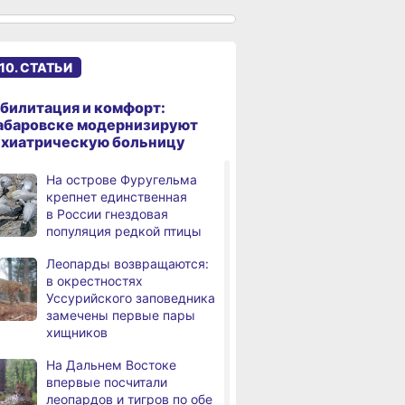
к подъёму воды в Амуре
Суд рассмотрит дело
,
дня
жителя Ульчского района
10. СТАТЬИ
о незаконном хранении
калуги
билитация и комфорт:
В Хабаровском крае
абаровске модернизируют
дня
потушили за сутки 9
ихиатрическую больницу
возгораний
На острове Фуругельма
Горнодобывающая отрасль
,
крепнет единственная
дня
Хабаровского края
в России гнездовая
демонстрирует уверенный
популяция редкой птицы
рост
Леопарды возвращаются:
Аэродром
3,
в окрестностях
дня
в Николаевске‑на‑Амуре
Уссурийского заповедника
прошёл проверку
замечены первые пары
хищников
Магнитные бури,
4,
дня
радиационный фон и пробки
На Дальнем Востоке
в Хабаровске 8 августа
впервые посчитали
леопардов и тигров по обе
Какой сегодня день:
,