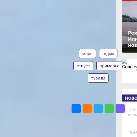
оре…
охнул
ОПУБЛИКОВАНО
13 августа 2024 г., 19:47
т
Рек
Или
АВТОР
ТЕГИ
нов
еть. В
море
отдых
енных
респондент.
отпуск
приморье
ут, на малой
ди. Ждешь-
туризм
Наталья
 в Приморье
Львова
 соседнего
алкие
Фото:
 а еще
НОВ
ПОДЕЛИТЬСЯ
Наталья
Но делать
Львова
большой —
17:16
сего
дем
16:42