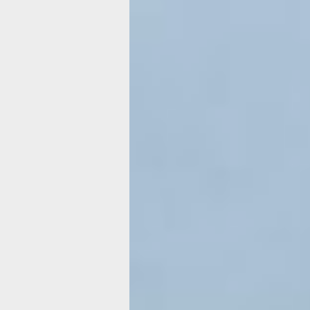
не достать их. Еще с июля уже до с
сентября нет билетов до Тихоокеанск
надеяться можно лишь на дополните
вагоны. Либо на то, что кто-то билеты
горячий сезон их расхватывают моме
лучшем случае достанутся верхние 
а их-то уж точно создали в наказани
человечеству. Мы слегка прокопалис
в итоге верхние полки плацкарта. Пр
от нижних полок они почти не отличаю
комфортом тут и не пахнет.