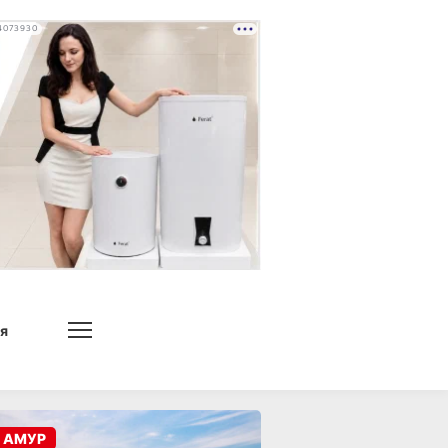
4073930
я
 АМУР