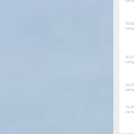
сего
15:54
сего
15:21,
сего
14:07
сего
13:35
сего
12:54
сего