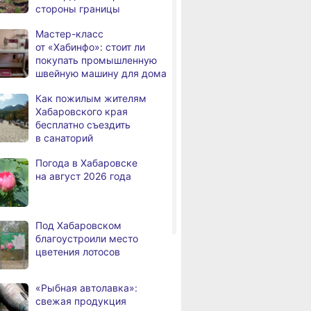
стороны границы
дня
Всемирный день кошек
Мастер-класс
В сёлах Хабаровского края
,
от «Хабинфо»: стоит ли
а
создают новые
покупать промышленную
пространства
швейную машину для дома
Арт‑объекты и спортивные
,
Как пожилым жителям
а
площадки станут частью
Хабаровского края
обновлённого сквера
бесплатно съездить
в Хабаровске
в санаторий
В районе имени Лазо
,
Погода в Хабаровске
а
заканчивают ремонт дороги
на август 2026 года
Переяславка — Аргунское
Тысячи жителей
а
Хабаровского края
Под Хабаровском
переедут в новые квартиры
благоустроили место
в 2026 году
цветения лотосов
Дмитрий Демешин наградил
,
а
лучших представителей
«Рыбная автолавка»:
строительной отрасли
свежая продукция