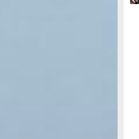
15:34
вчер
15:03
вчер