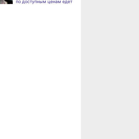
по доступным ценам едет
Жители Хабаровского края
,
в районы Хабаровского
а
вправе получить вычет
края
за спортивные занятия
и сдачу ГТО
Пенсионерам
Хабаровского края
В Хабаровске уровень
,
положена доплата
а
Амура достиг 427
за иждивенцев
сантиметров