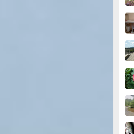
ередины
сего
ой,
льные
18:28
 сдаст. В
вчер
нтально. В
боковушки,
е
18:14
ь и получили
вчер
ичем, по цене
тся, зато
17:31
вчер
16:51,
вчер
16:09
вчер