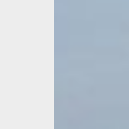
и захватывают поля. Вода, вода, круг
Туман низко стелется над всем этим
безобразием, предрекая скорые до
спускаться на станцию пассажирам
в два захода: бюджетные вагоны бол
в хвосте состава, и перрона нам уже
В былые времена бодро спрыгнули б
но сегодня тут — сплошная грязевая
Поэтому сперва спустились пассажи
а потом подвезли к перрону и нас.
Первое, что бросается в глаза — ог
Где только можно скопиться воде, о
в сторону Волчанца — к месту отдых
по однополосной дороге. Конечно, до
была полноценная магистраль, но се
вода, в которой плещутся мальки. Во
божьего мира!
И под каждым под 
Но от поэзии к прозе жизни. В этом г
Приморье безбожно задрало цены. Б
в среднем берут 6000 рублей за сутк
Варианты дешевле: домики без удобс
такое готов далеко не каждый. Улич