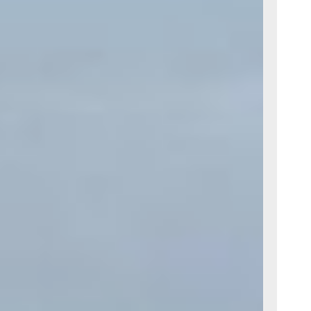
ом вода.
жди. Даже
 пришлось
тались
 не хватило.
ы на землю,
 каша.
ры купе,
ромные лужи.
на там. Едем
а
 дождей это
йчас здесь
т уж чудеса
кустом
оду
азы отдыха
и за домик.
тв, но на
ные туалеты