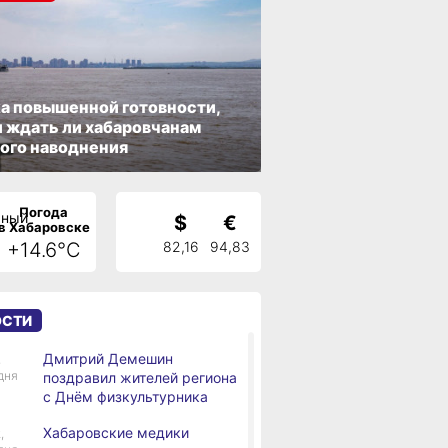
а повышенной готовности,
 ждать ли хабаровчанам
ого наводнения
Погода
$
€
в Хабаровске
+14.6°C
82,16
94,83
ОСТИ
Дмитрий Демешин
,
дня
поздравил жителей региона
с Днём физкультурника
Хабаровские медики
,