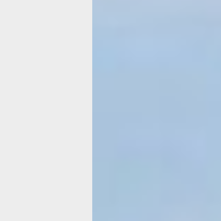
Если б было м
денег. Как отд
наш журналис
в Приморье
Как провести отпуск, чтобы не пожал
первую очередь, о бездарно потрач
финансах. Свои ответы дает наш кор
Нынешнее лето против хабаровчан. Т
родине, то истошная духота, то дож
пождешь отпуска, чтобы оторваться
и с ужасом следишь за новостями из
региона. А там классика — самые ж
домишки дорожают, как на дрожжах,
погода, с которой кому как повезет. 
нечего, выбор мест отдыха у нас не
строго в соответствии с доходами. Е
в Находку.