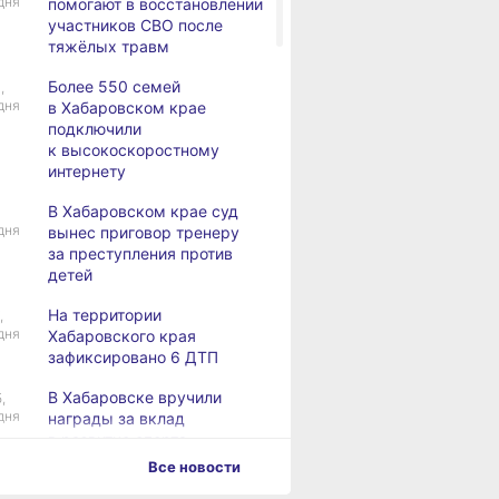
дня
помогают в восстановлении
участников СВО после
тяжёлых травм
Более 550 семей
,
дня
в Хабаровском крае
подключили
к высокоскоростному
интернету
В Хабаровском крае суд
дня
вынес приговор тренеру
за преступления против
детей
На территории
,
дня
Хабаровского края
зафиксировано 6 ДТП
В Хабаровске вручили
,
дня
награды за вклад
в развитие спорта
Все новости
Хабаровск готовится
,
дня