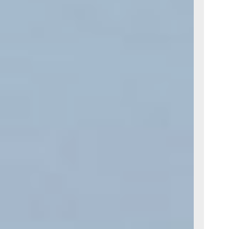
а полку.
ица не смогла
ться
д в сети
советует
ая особой
 извинитесь
гу на стол
е подошел —
счастливые
ных» мест.
енируйтесь
на руках.
можно быть
 беруши:
ичащих
становится,
м бурлят
ывают дороги