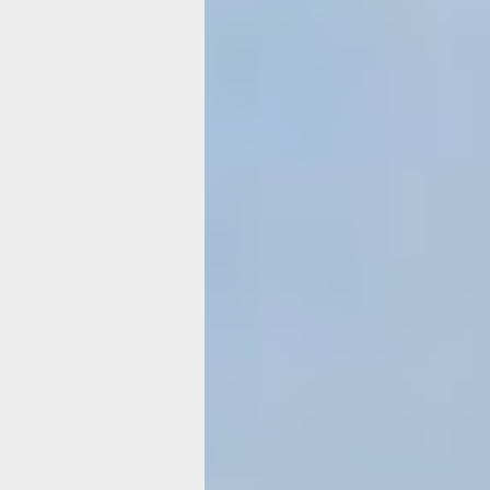
Прелести плацк
Добираемся «эконом-вариантом» — 
— Зря вы туда собрались, — сообща
пассажирам проводница, встречающа
— Мы недавно оттуда: вода, грязь, 
и солнца нет!
М-да, уж, прогнозы так себе. Но что
отпуск уже не перенесешь. Потому п
билеты и забираемся в вагон. Кстати
покупать надо сильно заранее, иначе