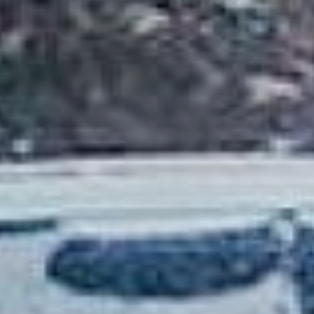
техсервиса по отогреву
автомобилей.
Как выяснилось,
стоимость отогрева
машины зависит от
объема работ. Самый
простой пример – согреть
двигатель. Для этого
потребуется 15-20 минут
работы тепловой пушки.
Привести в чувства
легковое авто в
Хабаровске просят от
1500 рублей, «оживить»
микроавтобус или джип
немного дороже — 1800
рублей, грузовик или
тягач — от 2000 рублей.
Если машина замерзла
где-то на окраине
Хабаровска или
пригороде, придется
доплатить за выезд на
место плюсом около 300-