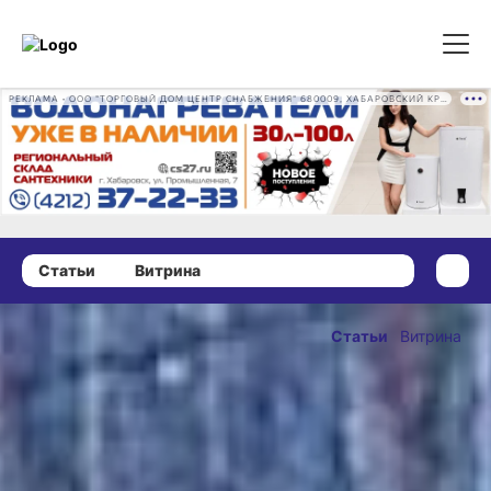
РЕКЛАМА • ООО "ТОРГОВЫЙ ДОМ ЦЕНТР СНАБЖЕНИЯ" 680009, ХАБАРОВСКИЙ КРАЙ, ГОРОД ХАБАРОВСК, ПРОМЫШЛЕННАЯ УЛ., Д. 7 ОГРН 1162724073930
Статьи
Витрина
21 декабря 2022 г., 15:00
Сколько
Статьи
Витрина
стоит
ОПУБЛИКОВАНО
привести
21 декабря 2022 г., 15:00
автомобиль в
чувства во