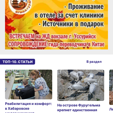
ТОП-10. СТАТЬИ
В раздел
Реабилитация и комфорт:
На острове Фуругельма
в Хабаровске
Л
крепнет единственная