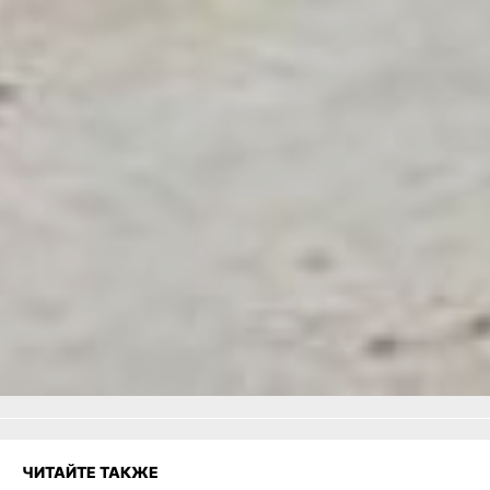
зажигания. Удачи вам на
дорогах!
сколько стоит
отогреть машину
Фото автора
Ищите чек-лист добрых
дел, которые вы успеете
сделать до Нового года
по
ссылке
.
Читайте нас в соцсетях:
ВКонтакте
,
Одноклассники,
Телеграм
или
Яндекс.Дзен
и
МАКС
Как вам материал?
Огонь!
Супер
Удивило
Грустно
Злость
Разочарование
ЧИТАЙТЕ ТАКЖЕ