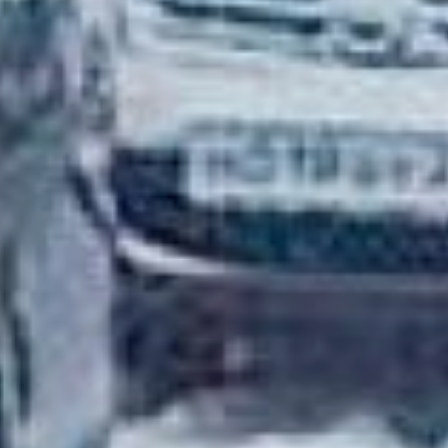
Бывает так, что
отогревать машину не
нужно, а требуется всего
лишь запустить
аккумулятор. И если все
соседи опрошены и
желающих помочь среди
проезжающих тоже не
нашлось, то придется
вызвать техподдержку.
Специалист сделает это с
помощью переносного
пускозарядного агрегата
— бустера. Обойдется
это примерно в 1000
рублей.
Иногда при сильных
морозах примерзают
двери и замки.