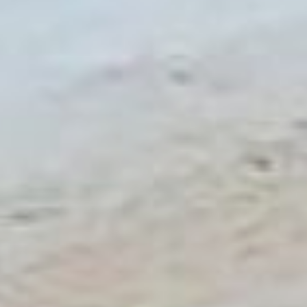
подогреватель. Стоит
такой аппарат от 3 до 7
тысяч рублей и подойдет
лишь тем, у кого есть
доступ к электричеству,
например, гараж.
Еще один вариант –
укутать машину в
специальное одеяло.
Стоит аксессуар от 1, 5 до
3 тысяч рублей. Но, по
словам экспертов, в
сильные морозы от
переохлаждения он все
же не спасет. Подойдет
как временная мера,
чтобы двигатель остывал
медленнее. Ну и, конечно,
большую роль играет то,
как вы подготовились к
зиме осенью, сменили ли
масло и техжидкости,
проверили ли
аккумулятор и свечи