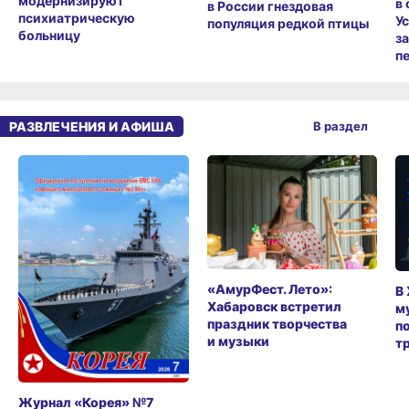
модернизируют
в
в России гнездовая
психиатрическую
У
популяция редкой птицы
больницу
з
п
РАЗВЛЕЧЕНИЯ И АФИША
В раздел
«АмурФест. Лето»:
В
Хабаровск встретил
м
праздник творчества
п
и музыки
т
Журнал «Корея» №7