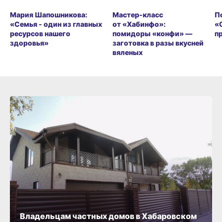
Мария Шапошникова:
Мастер-класс
П
«Семья - один из главных
от «Хабинфо»:
«
ресурсов нашего
помидоры «конфи» —
п
здоровья»
заготовка в разы вкусней
вяленых
Владельцам частных домов в Хабаровском