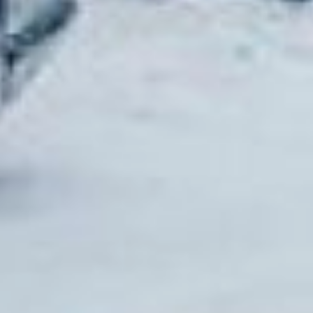
Специалист сможет
открыть замки с
помощью
профессиональных
аэрозолей. Цена услуги
от 500 до 1000 рублей.
Размораживатель замков
можно купить заранее в
автомагазине. Но, как
правило, заветная
баночка со спасительным
средством в самый
нужный момент
оказывается забытой в
салоне.
Чтобы не допустить такой
ситуации, специалист
рассказал нам как можно
самостоятельно
подготовиться к морозам.
Например, установить
предпусковой
электрической