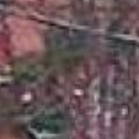
процедуры проводят и
сколько стоит отогреть
машину.
Обнаружив по утру свой
автомобиль в морозном
плену, можно попытаться
реанимировать его
самостоятельно или же
вызвать специалиста.
«Отогрев авто 24/7»
«Тепловая пушка»,
«Заведем вам авто» –
такими объявлениями
зимой обклеены
подъезды домов и
остановки общественного
транспорта. И чем ниже
градус на улице, тем
больше подобных
предложений становится.
Мы обратились по одному
из телефонов и
расспросили специалиста