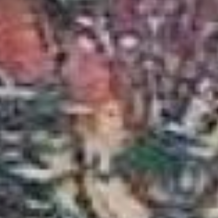
по отогреву автомобилей
обо всех тонкостях.
– В нашем климате с
высокой влажностью
достаточно и градусов
20-25, чтобы автомобиль
замерз. А если на улице
обещают 30 градусные
морозы, то мы уже с
вечера готовимся – утром
будет много звонков.
Обращения начинают
поступать с семи утра.
Как правило, сначала
люди пробуют завестись
самостоятельно. И что
только не творят, и феном
пытаются, и даже газовой
горелкой! Бывало что
сжигали трубки или по
незнанию плавили
бампера.
Самый частый случай –
заливают свечи, после