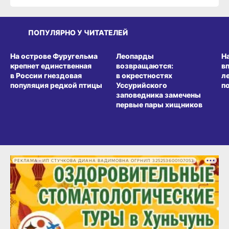
ПОПУЛЯРНО У ЧИТАТЕЛЕЙ
СРЕДА ОБИТАНИЯ
СРЕДА ОБИТАНИЯ
СР
На острове Фуругельма
Леопарды
Н
крепнет единственная
возвращаются:
в
в России гнездовая
в окрестностях
л
популяция редкой птицы
Уссурийского
п
заповедника замечены
первые пары хищников
РЕКЛАМА • ИП СТУЧКОВА ДИАНА ВАДИМОВНА ОГРНИП 325253600107053