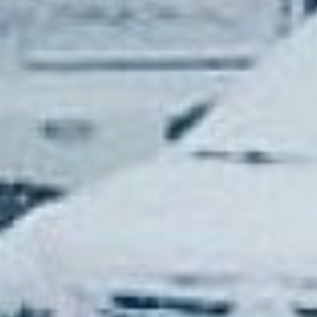
500 рублей.
Чаще всего для отогрева
замершего автомобиля
используют тепловые
пушки: газовые,
дизельные или, если есть
доступ к розетке,
электрические. Прибор
нагнетает мощный поток
горячего воздуха в
подкапотное
пространство. Его
направленность
обеспечивается обычно
гибкой гофрированной
насадкой. Таким
способом отогреваются
масло, холодный бензин,
подшипники, значит,
двигателю легче
вращаться.