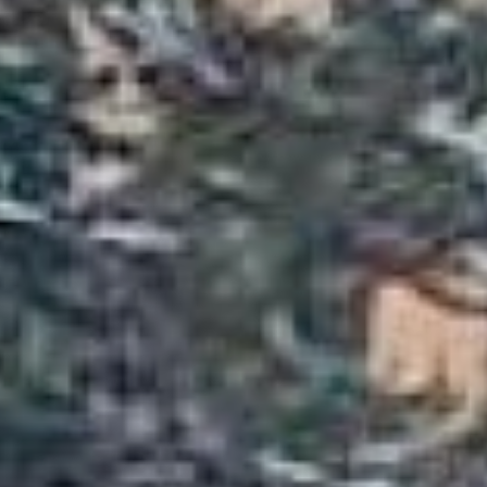
того как несколько раз
подряд пытаются завести
машину ключом. Теперь
уже не завестись, даже
если потеплеет. Нужно
сушить. После таких
безуспешных попыток,
вызывают специалиста.
Обычно на одну машину у
нас уходит до получаса,
это если никаких
дополнительных работ не
будет. А потом нам нужно
еще время, чтобы
добраться до
следующего заказа.
Поэтому порой
специалиста приходится
ждать несколько часов.
Зимой заказы на отогрев
есть почти каждый день,
– рассказал Владимир
Сотников, сотрудник