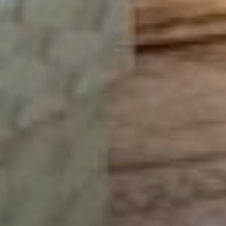
банковской карты,
трехзначный код с
обратной стороны карты
или СМС-код, — отметил
Константин Щепилов. —
Также никогда не вводите
эти данные на сайтах, на
которые вы перешли по
ссылке из письма или
СМС от неизвестного
отправителя, а лучше
вообще не переходить по
ним.
Чтобы не испортить себе
праздники и не стать
жертвой
кибермошенников под
Новый год специалисты
Банка России советуют
взять на вооружение
несколько простых
правил.
В первую очередь,
установите антивирус на