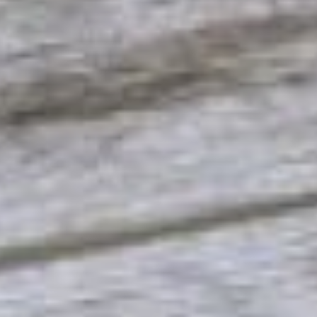
организации, а не тому,
который высветился на
экране телефона.
И главная рекомендация
специалистов — будьте
бдительны, не
оставайтесь
безучастными. Узнав о
новой схеме
мошенничества,
расскажите о ней своим
родным, знакомым,
пожилым родственникам,
и это поможет вам
уберечь себя и своих
близких от действий
мошенников.
Больше информации о
том, какими уловками
пользуются
злоумышленники, чтобы
получить ваши деньги,
можно найти на сайте
«
Финансовая культура
».