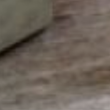
мобильный телефон и
компьютер, регулярно
обновляйте его и
проводите антивирусную
проверку устройств.
При совершении покупок
через Интернет
обращайте внимание на
адресную строку в
браузере. Также
проверяйте дату
создания ресурса с
помощью Whois-
сервисов. Если с момента
открытия сайта прошло
меньше двух недель, то
от покупки на таком
портале стоит отказаться.
Адреса нужных сайтов
всегда сохраняйте в
закладках.
Используйте для
интернет-шопинга
отдельную карту. Деньги