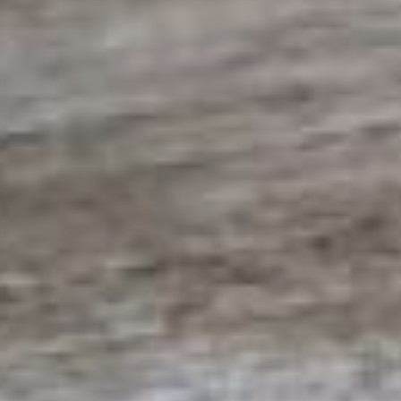
лучше вносить на нее
прямо перед оплатой и
ровно ту сумму, которую
собираетесь
перечислить. Никогда не
вводите на
подозрительных сайтах
полные реквизиты карты,
включая срок действия и
три цифры с оборота,
пароли и коды из
банковских уведомлений.
Получив внезапный
звонок из банка или
финансовой организации
со срочным вопросом
или предложением,
положите трубку и
перезвоните туда сами.
При этом важно
позвонить по номеру,
указанному на
официальном сайте