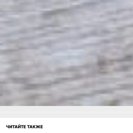
Фото: pxhere.com
Какие подарки и за
сколько предлагают
купить хабаровчанам в
торговых центрах -
читайте по ссылке
Читайте нас в соцсетях:
ВКонтакте
,
Одноклассники,
Телеграм
или
Яндекс.Дзен
и
МАКС
Как вам материал?
Огонь!
Супер
Удивило
Грустно
Злость
Разочарование
ЧИТАЙТЕ ТАКЖЕ