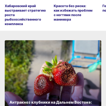
Хабаровский край
Красота без риска:
Г
выстраивает стратегию
как избежать проблем
п
роста
с ногтями после
рыбохозяйственного
маникюра
комплекса
Антракноз клубники на Дальнем Востоке: