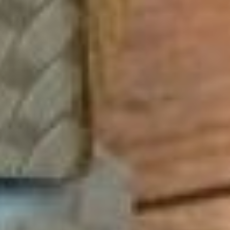
актуальности в период
праздников и уже всем
известные схемы обмана:
звонки от имени
сотрудников
правоохранительных
органов, банков и других
ведомств с призывом
перевести деньги на
«безопасный» счет или
оформить «встречный»
кредит.
– Здесь наши
рекомендации остаются
прежними: при звонке
незнакомых лиц, кем бы
они ни представились —
сотрудниками банка,
полиции, работниками
Центрального банка —
никогда не сообщайте
паспортные данные, а
также номер своей