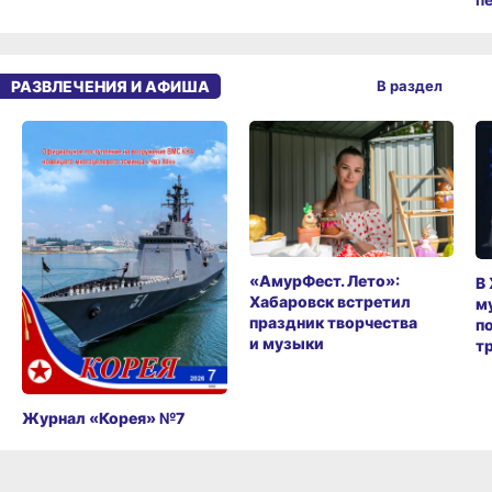
РАЗВЛЕЧЕНИЯ И АФИША
В раздел
«АмурФест. Лето»:
В
Хабаровск встретил
м
праздник творчества
п
и музыки
т
Журнал «Корея» №7