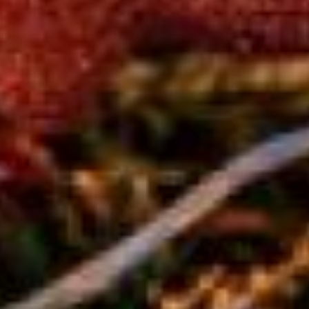
возмещение: банки не
возвращают украденные
суммы, если клиент сам
сообщил
конфиденциальную
информацию
злоумышленникам или
перевел им деньги.
– Чтобы избежать
подобных ситуаций,
важно оценить
надежность сайта, на
котором осуществляется
покупка. Особое
внимание стоит обратить
на адрес ресурса и
наличие сертификата
безопасности, —
рассказал сотрудник
Отделения Банка России
по Хабаровскому краю
Константин Щепилов. — В
современных