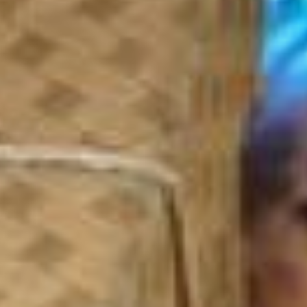
на оплату, данные
попадают к мошенникам,
и они похищают деньги.
новогодние мошенники
– Защититься поможет
простая внимательность
и привычка
перепроверять
информацию. Порой
различие в адресах
оригинального ресурса и
фальшивого может быть
всего в одном символе
или букве в адресной
строке. Проверьте также,
входит ли туристическая
компания в
Единый
Федеральный реестр
туроператоров
, который
размещен на
официальном сайте
Ростуризма, — пояснил
Константин Щепилов.
новогодние мошенники