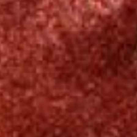
проверяй
В предпраздничные дни
возрастает количество
сайтов-двойников
популярных интернет-
магазинов и онлайн-
сервисов. Мошенники
завлекают покупателей
новогодними акциями,
огромными скидками и
розыгрышами крупных
призов. Для оплаты
покупки пользователей
просят ввести данные
банковской карты на
фишинговом сайте, либо
оплатить покупку
переводом на карту или
электронный кошелек.
Если человек выполнит
эти инструкции, он
лишится денег. При этом
не стоит рассчитывать на