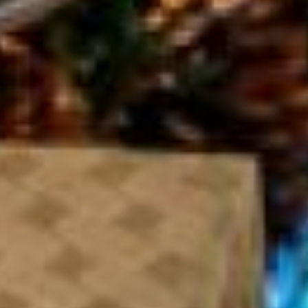
антивирусах есть
функция проверки
ссылок в браузере в
автоматическом режиме.
В случае выявления
вредоносного сайта на
экране появится
предупреждение об этом.
Путевка в
никуда
Еще одной ловушкой в
предновогодней суете
могут стать фейковые
сайты туристических
компаний и агрегаторов,
которые имитируют
продажу туров и
авиабилетов. На них
покупателя просят ввести
реквизиты банковской
карты, включая CVC-код.
Если человек
подтверждает согласие