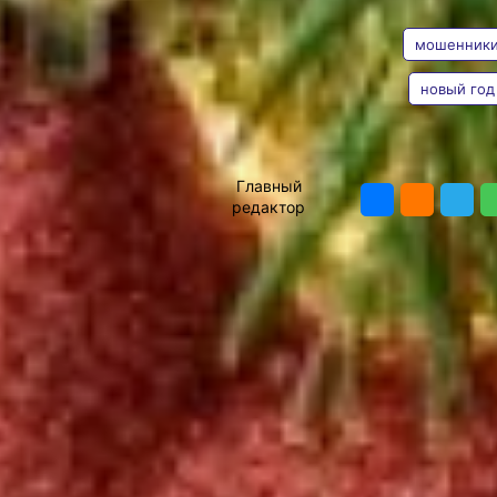
АВТОР
ТЕГИ
суеты
мошенник
В преддверии Нового
года хочется отвлечься от
текущих забот и
новый год
сосредоточиться на
положительных эмоциях,
Владимир
но забывать об
Мишин
ПОДЕЛИТЬ
осторожности все же не
Главный
стоит. В декабре
редактор
активизируются
мошенники, зная, что в
разгар новогодней суеты
люди становятся менее
внимательными, а значит,
более уязвимыми. Как не
омрачить себе праздник
и не стать жертвой
новогодних мошенников,
рассказали специалисты
Отделения Банка России
по Хабаровскому краю.
новогодние мошенники
Покупай, но