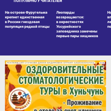
ПОПУЛЯРНО У ЧИТАТЕЛЕЙ
СРЕДА ОБИТАНИЯ
СРЕДА ОБИТАНИЯ
СР
На острове Фуругельма
Леопарды
Н
крепнет единственная
возвращаются:
в
в России гнездовая
в окрестностях
л
популяция редкой птицы
Уссурийского
п
заповедника замечены
первые пары хищников
РЕКЛАМА • ИП СТУЧКОВА ДИАНА ВАДИМОВНА ОГРНИП 325253600107053