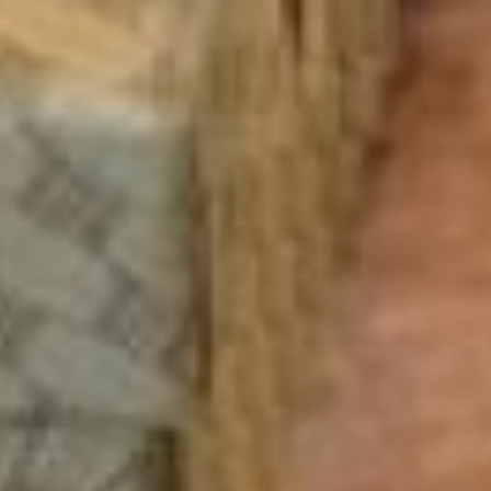
Билет, которого
нет
В преддверии длинных
новогодних каникул
появляются и фальшивые
сайты по продаже
билетов на культурные
мероприятия. Зачастую
доверчивым гражданам
через социальную сеть
или мессенджер
приходит сообщение со
ссылкой на интересный
спектакль с популярными
актерами или
детский
утренник
. Переходя по
ссылке, человек вводит
реквизиты карты, и они
попадают в руки
злоумышленников,
которые в итоге
похищают деньги.
Не теряют своей