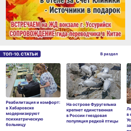
ТОП-10. СТАТЬИ
В раздел
Реабилитация и комфорт:
На острове Фуругельма
в Хабаровске
Л
крепнет единственная
модернизируют
в
в России гнездовая
психиатрическую
У
популяция редкой птицы
больницу
з
п