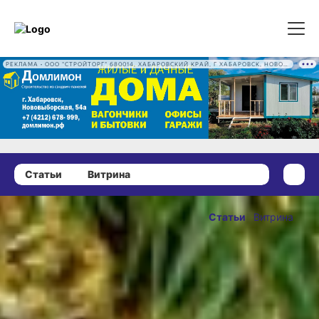
РЕКЛАМА • ООО "СТРОЙТОРГ" 680014, ХАБАРОВСКИЙ КРАЙ, Г ХАБАРОВСК, НОВОВЫБОРГСКАЯ УЛ, Д. 54А ОГРН 1222700016186
Статьи
Витрина
23 декабря 2022 г., 17:00
Не стань
Статьи
Витрина
жертвой
ОПУБЛИКОВАНО
мошенников
23 декабря 2022 г., 17:00
в разгар
новогодней