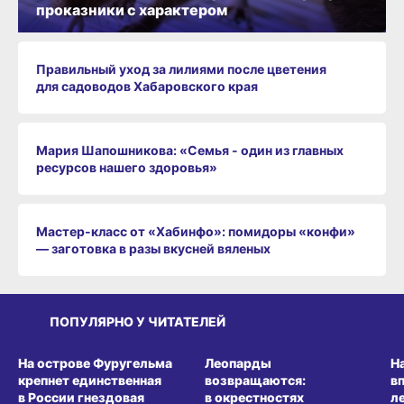
проказники с характером
Правильный уход за лилиями после цветения
для садоводов Хабаровского края
Мария Шапошникова: «Семья - один из главных
ресурсов нашего здоровья»
Мастер-класс от «Хабинфо»: помидоры «конфи»
— заготовка в разы вкусней вяленых
ПОПУЛЯРНО У ЧИТАТЕЛЕЙ
СРЕДА ОБИТАНИЯ
СРЕДА ОБИТАНИЯ
СР
На острове Фуругельма
Леопарды
Н
крепнет единственная
возвращаются:
в
в России гнездовая
в окрестностях
л