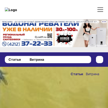
РЕКЛАМА • ООО "ТОРГОВЫЙ ДОМ ЦЕНТР СНАБЖЕНИЯ" 680009, ХАБАРОВСКИЙ КРАЙ, ГОРОД ХАБАРОВСК, ПРОМЫШЛЕННАЯ УЛ., Д. 7 ОГРН 1162724073930
Статьи
Витрина
12 февраля 2025 г., 15:15
Для
Статьи
Витрина
влюблённых
ОПУБЛИКОВАНО
хабаровчан:
12 февраля 2025 г., 15:15
выбираем
подарок