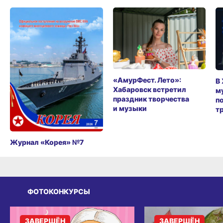
«АмурФест. Лето»:
В
Хабаровск встретил
м
праздник творчества
п
и музыки
т
Журнал «Корея» №7
ФОТОКОНКУРСЫ
ЗАВЕРШЁН
ЗАВЕРШЁН