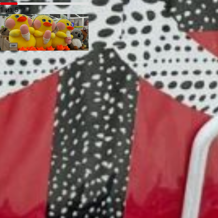
1 из 5
Более нейтральный
и полезный вариант —
посуда. Можно купить
целый набор (но выйдет,
конечно, дороже),
а можно остановиться
на чём-то одном:
тарелке, чашке
или соуснике.
А люди
предусмотрительные,
которые купили подарок
заранее, могут упаковать
их либо в красивые
коробочки, либо в пакеты
на любой вкус.