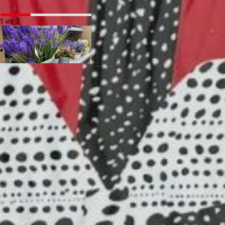
1 из 3
В качестве варианта
подороже подойдёт
мягкая игрушка. Здесь
вам и розовые мишки
с сердцами в лапах,
и просто медведи
в привычных цветах. Есть
и коалы с котами, но если
хочется удивить вторую
половину чем-то
необычным, то можно
преподнести, к примеру,
ярко-желтую утку.