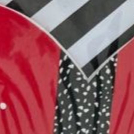
в виде больших открыток-
сердец, но можно найти
и варианты поменьше
в некоторых
канцелярских магазинах
или газетный киосках.
Хороша и классика —
цветы. Выбор велик:
от маленьких букетов
до растений в горшочках.
А люди творческие могут
придумать что-нибудь
из искусственных цветов:
использовать их в
качестве украшения
открытки или подарочной
коробки. Есть
и соответствующие
наборы
для декорирования,
в которых уже собрано
всё необходимое.