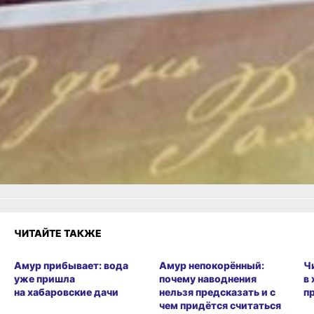
Читайте нас в соцсетях:
ВКонтакте
,
Одноклассники,
Телеграм
или
Яндекс.Дзен
и
МАКС
Как вам материал?
Огонь!
Супер
1
4
Удивило
Грустно
1
Злость
Разочарование
1
ЧИТАЙТЕ ТАКЖЕ
Амур прибывает: вода
Амур непокорённый:
Ч
уже пришла
почему наводнения
в
на хабаровские дачи
нельзя предсказать и с
п
чем придётся считаться