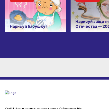
Нарисуй защитн
Нарисуй бабушку!
Отечества — 20
«ХабИнфо»: интернет-журнал города Хабаровска 16+