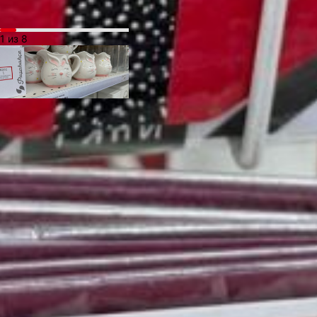
1 из 8
Одиноким напоминаем:
14 февраля не только
День святого Валентина,
но и
День книгодарения
.
Так что обменяться
книгами с друзьями
или даже устроить
поэтический вечер —
не менее интересный
вариант
для времяпровождения.
В ТЕМУ:
Монетизация хобби.
Возможно ли это
в Хабаровске?