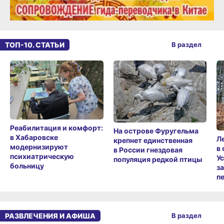
ТОП-10. СТАТЬИ
В раздел
Реабилитация и комфорт:
На острове Фуругельма
в Хабаровске
Л
крепнет единственная
модернизируют
в
в России гнездовая
психиатрическую
У
популяция редкой птицы
больницу
з
п
РАЗВЛЕЧЕНИЯ И АФИША
В раздел