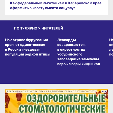
Как федеральным льготникам в Хабаровском крае
оформить выплату вместо соцуслуг
ПОПУЛЯРНО У ЧИТАТЕЛЕЙ
СРЕДА ОБИТАНИЯ
СРЕДА ОБИТАНИЯ
СР
На острове Фуругельма
Леопарды
Н
крепнет единственная
возвращаются:
в
в России гнездовая
в окрестностях
л
популяция редкой птицы
Уссурийского
п
заповедника замечены
первые пары хищников
РЕКЛАМА • ИП СТУЧКОВА ДИАНА ВАДИМОВНА ОГРНИП 325253600107053