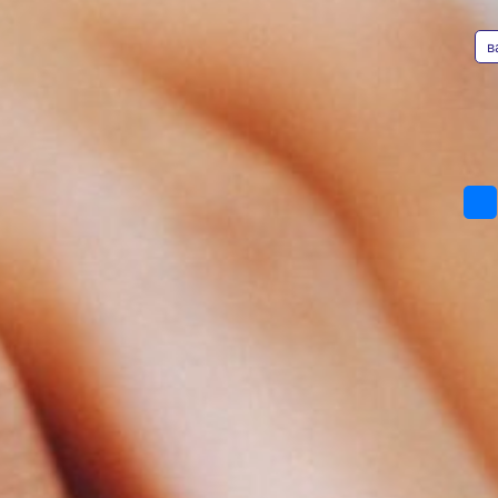
АВТОР
в крупной
компании
в
Фото:
pxhere.com
Аферисты придумали
очередную мошенническую
Пресс-служба
схему. Теперь они размещают
Отделения Банка
в Интернете объявления
России
о привлекательных вакансиях
по Хабаровскому
в крупных компаниях,
краю
государственных организациях
и Банке России.
Лжеработодатели выманивают
у соискателей персональную
и банковскую информацию
с помощью анкетирования,
а затем приглашают людей
на дистанционное
собеседование. В ходе него
мошенники рассказывают
о компании, должностных
инструкциях, интересуются
профессиональными навыками