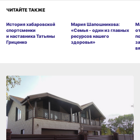
ЧИТАЙТЕ ТАКЖЕ
История хабаровской
Мария Шапошникова:
М
спортсменки
«Семья - один из главных
о
и наставника Татьяны
ресурсов нашего
п
Гриценко
здоровья»
з
в