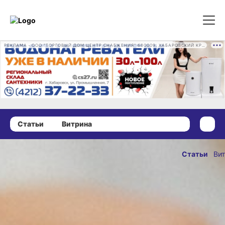
РЕКЛАМА • ООО "ТОРГОВЫЙ ДОМ ЦЕНТР СНАБЖЕНИЯ" 680009, ХАБАРОВСКИЙ КРАЙ, ГОРОД ХАБАРОВСК, ПРОМЫШЛЕННАЯ УЛ., Д. 7 ОГРН 1162724073930
Статьи
Витрина
14 декабря 2024 г., 12:30
Новая легенда
Статьи
Ви
обмана: вас
ОПУБЛИКО
ждет
14 декабря 2024 
привлекательная
вакансия