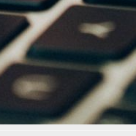
указанным на официальных
сайтах, не вводите
персональные данные
на сомнительных ресурсах.
Следуйте этим простым
правилам, и ваши деньги всегда
будут в безопасности.
В ТЕМУ:
Основы безопасности
в интернете, или Как защититься
от фишинговых атак
Читайте нас в соцсетях:
ВКонтакте
,
Одноклассники,
Телеграм
или
Яндекс.Дзен
и
МАКС
Как вам материал?
Огонь!
Супер
Удивило
Грустно
Злость
Разочарование
1