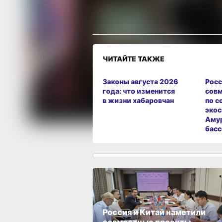
Разочарование
ЧИТАЙТЕ ТАКЖЕ
Законы августа 2026
Росс
года: что изменится
совм
в жизни хабаровчан
по с
экос
Аму
басс
Россия и Китай наметили