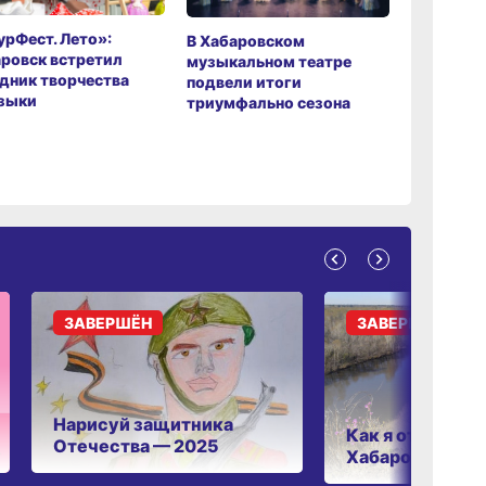
рФест. Лето»:
Хабаров
В Хабаровском
ровск встретил
музыкаль
музыкальном театре
дник творчества
завершил
подвели итоги
зыки
мировой 
триумфально сезона
ЗАВЕРШЁН
ЗАВЕРШЁН
Нарисуй защитника
Как я отдыхаю 
Отечества — 2025
Хабаровском к