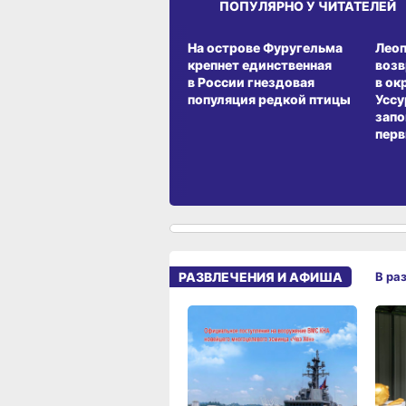
ПОПУЛЯРНО У ЧИТАТЕЛЕЙ
СРЕДА ОБИТАНИЯ
СРЕД
На острове Фуругельма
Лео
крепнет единственная
воз
в России гнездовая
в ок
популяция редкой птицы
Уссу
запо
перв
РАЗВЛЕЧЕНИЯ И АФИША
В ра