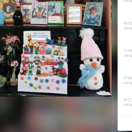
сего
 выставку свои работы
ставки насыщены
ды и удивительной
18:23
сего
уляризация
дов, привлечение
ание толерантного
ниченными
17:36
рческой активности,
сего
я, развитие
гнута. Выставка
 и созданию условий
17:09
сего
наглядно показывает,
жности человека
творческой
16:17,
сего
Татьяна Павлова
с.Дзен
и
МАКС
л?
15:44
рустно
Злость
сего