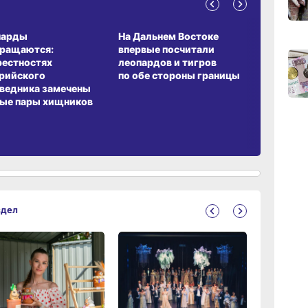
А ОБИТАНИЯ
СРЕДА ОБИТАНИЯ
ЗЕМЛЯКИ
парды
На Дальнем Востоке
Пионовый
вращаются:
впервые посчитали
хабаровч
09:47
сего
рестностях
леопардов и тигров
Воронкев
рийского
по обе стороны границы
ведника замечены
09:31
ые пары хищников
сего
08:05
сего
здел