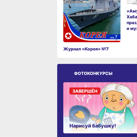
«Аму
Хаба
праз
и му
Журнал «Корея» №7
ФОТОКОНКУРСЫ
ЗАВЕРШЁН
Нарисуй бабушку!