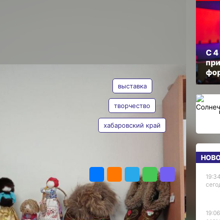
воренья
нино
ОПУБЛИКОВАНО
15 мая 2024 г., 14:51
стоялась XV районная
С 4
ного творчества
при
ТЕГИ
рук творенье».
фо
ддержки населения
выставка
ый министерству
творчество
оссии и 95-летию
тавили на суд жюри
 вещи, связанные
хабаровский край
ера, фотоснимки,
ругое.
Ванинский КЦСОН,
НОВ
ПОДЕЛИТЬСЯ
получила высокую
епени. На выставке
19:34
ые поделки
сего
ое хобби — она вяжет
 кофты, юбки,
19:06
яна Николаева