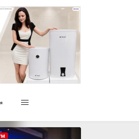
4073930
я
УМ