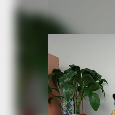
Добрых рук т
показали в Ва
Фото:
mszn27.ru
В Доме ветеранов поселка Ванино со
выставка изобразительного, приклад
и фотоискусства инвалидов «Добрых 
Организовал выставку Центр соцпо
Ванинского района, подведомственн
соцзащиты Хабаровского края.
Выставка посвящена Году семьи в Р
Хабаровского края. Участники предс
свои поделки из разных материалов,
крючком и спицами, сувениры из бис
скульптуры из пластилина и многое д
Одна из участниц, представляющая 
Ольга Киселева, инвалид II группы, 
оценку жюри — диплом лауреата I ст
демонстрировались ее замечательн
из пластилина.
У Антонины Иванишиной тоже приятн
крючком и спицами сказочные вещи:
костюмы, необычные шарфы. А Тать