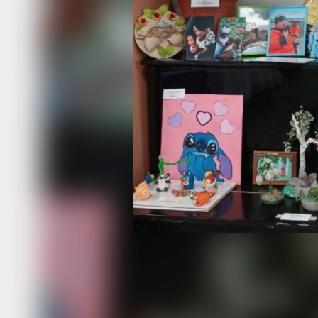
и Наталья Степанова представили на
из бисера.
А вообще все работы участников вы
теплотой, оптимизмом, полны надеж
веры в будущее.
Главной задачей выставки была поп
самодеятельного творчества инвали
внимания общественности, формиров
отношения общества к людям с огра
возможностями, стимулирование тво
роста духовности, культурного уровн
художественных способностей.
И цель, считают организаторы, дости
содействует приобщению к культуре
для полноценного общения, а также 
что ограниченные физические возмо
не являются преградой для занятия 
деятельностью.
Читайте нас в соцсетях:
ВКонтакте
,
Одноклассники,
Телеграм
или
Яндек
Как вам материа
Огонь!
Супер
Удивило
Г