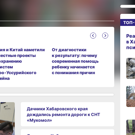
15:08
ТОП-
сего
Реа
14:22
в Х
сего
пс
ия и Китай наметили
От диагностики
В август
естные проекты
к результату: почему
крае про
охранению
современная помощь
бизнес‑м
истем
ребенку начинается
для пред
13:4
ро‑Уссурийского
с понимания причин
сего
ейна
13:06
сего
Дачники Хабаровского края
дождались ремонта дороги к СНТ
«Мукомол»
12:19
сего