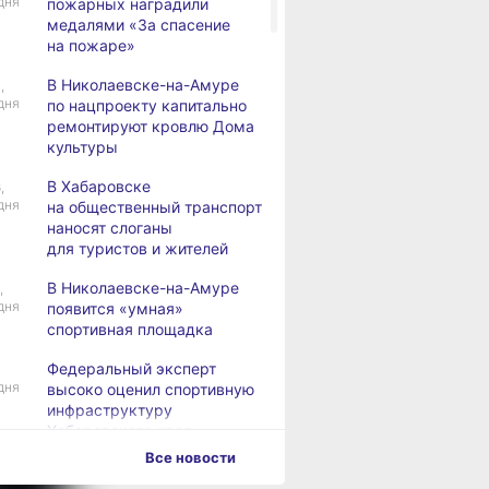
дня
пожарных наградили
медалями «За спасение
на пожаре»
В Николаевске-на-Амуре
,
дня
по нацпроекту капитально
ремонтируют кровлю Дома
культуры
В Хабаровске
,
дня
на общественный транспорт
наносят слоганы
для туристов и жителей
В Николаевске-на-Амуре
,
дня
появится «умная»
спортивная площадка
Федеральный эксперт
дня
высоко оценил спортивную
инфраструктуру
Хабаровского края
Все новости
Дебаркадеры с памятными
,
дня