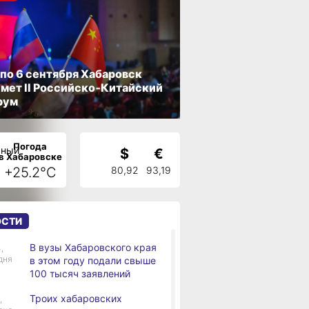
 по 6 сентября Хабаровск
мет II Российско‑Китайский
рум
Погода
$
€
в Хабаровске
+25.2°C
80,92
93,19
ОСТИ
В вузы Хабаровского края
,
дня
в этом году подали свыше
100 тысяч заявлений
Троих хабаровских
,