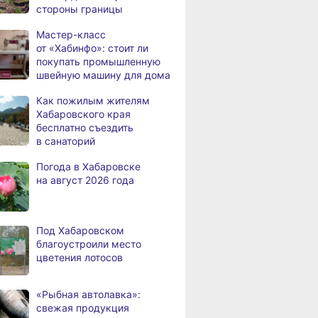
стороны границы
человек
Мастер-класс
В Хабаровске из горящей
,
от «Хабинфо»: стоит ли
дня
квартиры на Чехова
покупать промышленную
эвакуировали 6 человек
швейную машину для дома
В трёх районах
,
Как пожилым жителям
дня
Хабаровского края
Хабаровского края
установился высокий класс
бесплатно съездить
пожарной опасности
в санаторий
В угледобывающем районе
,
Погода в Хабаровске
дня
Хабаровского края
на август 2026 года
модернизировали 4G
Правительство
,
дня
Хабаровского края
Под Хабаровском
возрождает
благоустроили место
Дальневосточную студию
цветения лотосов
кинохроники
В команду крупного
,
«Рыбная автолавка»:
дня
издательского дома
свежая продукция
требуется специалист