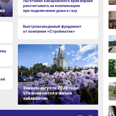
Льготники Хабаровского края вправе
рассчитывать на компенсацию
на
при подключении дома к газу
11:43
сего
Быстровозводимый фундамент
от компании «Стройматик»
11:09
сего
чему
10:33
сего
10:10
тий
сего
Законы августа 2026 года:
что изменится в жизни
хабаровчан
09:52
сего