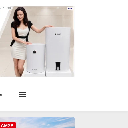
4073930
я
 АМУР