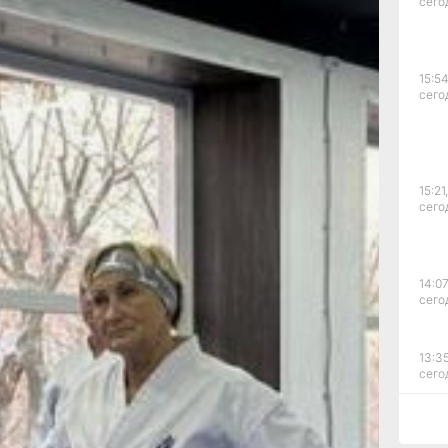
сего
е
чем,
есте
ниматься
15:54
сего
Я в свои
анятия.
ы просто
м
т этим
15:21,
только
сего
и
тсменок,
том
14:07
ной
сего
ет. И
те
13:35
клась, —
сего
не
и
то такое
12:54
анятие.
сего