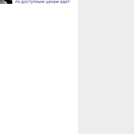
по доступным ценам едет
Жители Хабаровского края
,
в районы Хабаровского
а
вправе получить вычет
края
за спортивные занятия
и сдачу ГТО
Пенсионерам
Хабаровского края
В Хабаровске уровень
,
положена доплата
а
Амура достиг 427
за иждивенцев
сантиметров