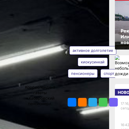
ОПУБЛИКОВАНО
16 июня 2025 г., 09:22
Рек
Или
АВТОР
ТЕГИ
нов
активное долголетие
ать
рства
киокусинкай
пенсионеры
спорт
Ольга
ра —
Соколова
чки, вы
жилые
Корреспондент
 блеском
НОВ
газеты
ПОДЕЛИТЬСЯ
 сдали!)
«Хабаровский
пенсионер».
17:16
сего
овской
о это
16:42