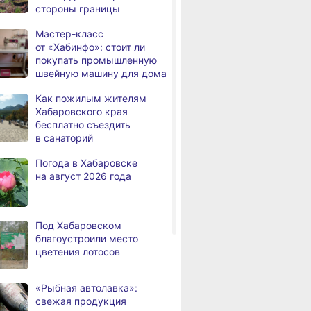
стороны границы
дня
Всемирный день кошек
Мастер-класс
В сёлах Хабаровского края
,
от «Хабинфо»: стоит ли
а
создают новые
покупать промышленную
пространства
швейную машину для дома
Арт‑объекты и спортивные
,
Как пожилым жителям
а
площадки станут частью
Хабаровского края
обновлённого сквера
бесплатно съездить
в Хабаровске
в санаторий
В районе имени Лазо
,
Погода в Хабаровске
а
заканчивают ремонт дороги
на август 2026 года
Переяславка — Аргунское
Тысячи жителей
а
Хабаровского края
Под Хабаровском
переедут в новые квартиры
благоустроили место
в 2026 году
цветения лотосов
Дмитрий Демешин наградил
,
а
лучших представителей
«Рыбная автолавка»:
строительной отрасли
свежая продукция