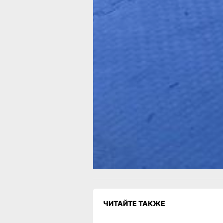
Летом тренировки пенсионеров, как 
участников занятий, продолжатся. В
укрепляющие дух и тело занятия, по
к новым мероприятиям и соревнован
осенью хабаровских «долголетов» ж
очередной экзамен на татами.
В ТЕМУ:
О легкой походке в «серебряном» во
рассказали хабаровским пенсионер
Читайте нас в соцсетях:
ВКонтакте
,
Одноклассники,
Телеграм
или
Яндек
МАКС
Как вам материал?
Огонь!
Супер
Удивило
Г
1
Злость
Разочарование
ЧИТАЙТЕ ТАКЖЕ