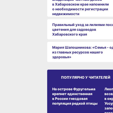
в Хабаровском крае напомнили
о необходимости регистрации
недвижимости
Правильный уход за лилиями пос
цветения для садоводов
Хабаровского края
Мария Шапошникова: «Семья - о
из главных ресурсов нашего
здоровья»
ПОПУЛЯРНО У ЧИТАТЕЛЕЙ
СРЕДА ОБИТАНИЯ
СРЕД
На острове Фуругельма
Лео
крепнет единственная
воз
в России гнездовая
в ок
популяция редкой птицы
Уссу
запо
перв