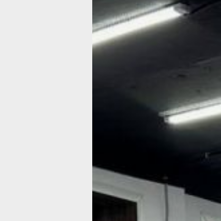
Хабаровским
«долголетам»
и киокусинкай
по плечу
Предоставил возможность попробов
экзотичные для их возраста единобо
проект «Хабаровское долголетие»
Фото:
Светлана Шкроб
Если вы считаете, что удел пенсионе
«сидеть на лавочке» да считать боля
безнадежно отстали от жизни! И по
хабаровчанки в очередной раз это с
доказали: в конце мая они сдавали (и
экзамен по… карате.
Правда, не все. Из ста членов Хабар
краевой федерации киокусинкай
на тренировках отобрали восемь. Зат
самые подготовленные возрастные