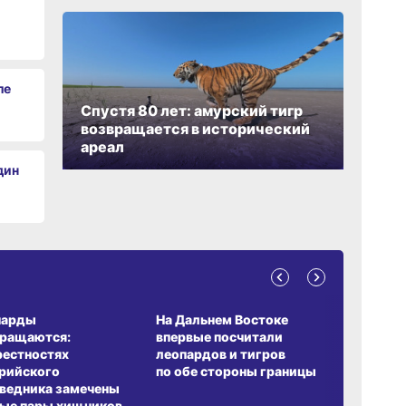
ле
Спустя 80 лет: амурский тигр
возвращается в исторический
ареал
дин
А ОБИТАНИЯ
СРЕДА ОБИТАНИЯ
ЗЕМЛЯКИ
парды
На Дальнем Востоке
Пионовый
вращаются:
впервые посчитали
хабаровч
рестностях
леопардов и тигров
Воронкев
рийского
по обе стороны границы
ведника замечены
ые пары хищников