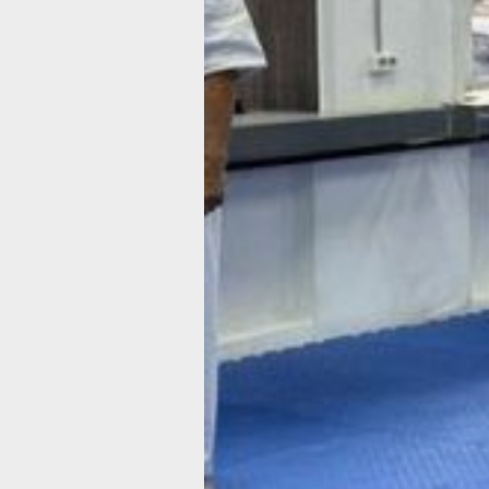
Возможность заняться столь экзоти
для пожилого возраста видом едино
более широкому кругу пенсионеров 
у хабаровских пенсионеров благода
проекту «Хабаровское долголетие», 
заработал в крае по поручению губе
Дмитрия Демешина с декабря прошло
Проект, кстати, входит в федеральны
нацпроект «Семья» и нацелен на ув
продолжительности здоровой жизни 
Но группа с одноименным названием
«Хабаровское долголетие» открыта в
тренировочном центре имени Сергея
еще прошлым летом, в июле. И начи
она с двух пенсионеров. Сейчас в не
около 50 человек. Стабильно посеща
занятия 45 из них.
«Мы развили проект, интегрировав е
с проектом партии «Единая Россия»,
называется «Старшее поколение». Эт
прежде всего, занятия спортом, в то
единоборствами. Наша задача — сде
«долголетов» сильными, здоровыми,