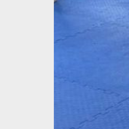
крепкими, продлить их активный обр
сдружить, дать возможность общать
между собой и с молодыми людьми»
рассказал руководитель Хабаровско
федерации киокусинкай Всеволод Мо
Поскольку в центре имени Увицкого
занимаются спортсмены разных возр
одно из обязательных правил — ува
к старшему поколению, говорит Все
Мохирев.
Причем «долголеты» тренируются
по отдельной программе, специально
адаптированной под пожилой возраст
практически все участники програм
«Хабаровское долголетие» уже имею
квалификацию.
Опыт хабаровских пенсионеров
подтверждает: занятия карате и дру
боевыми искусствами действительн
способствуют активному долголетию
не только помогают поддерживать
физическую форму, но и улучшают в
функции организма, считают возрас
любители данного вида спорта.