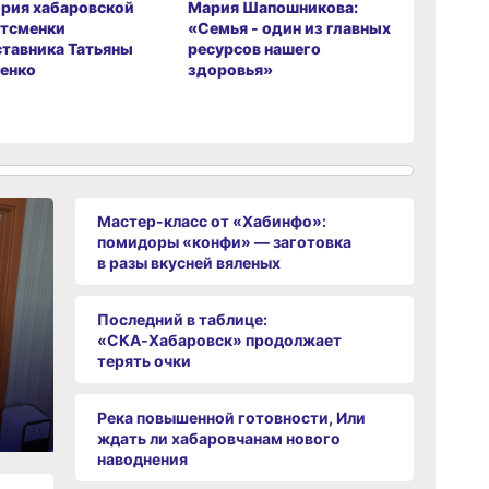
рия хабаровской
Мария Шапошникова:
Мастер-к
тсменки
«Семья - один из главных
от «Хаби
ставника Татьяны
ресурсов нашего
помидор
енко
здоровья»
заготовка
вяленых
Мастер-класс от «Хабинфо»:
помидоры «конфи» — заготовка
в разы вкусней вяленых
Последний в таблице:
«СКА‑Хабаровск» продолжает
терять очки
Река повышенной готовности, Или
ждать ли хабаровчанам нового
наводнения