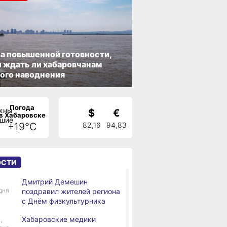
а повышенной готовности,
 ждать ли хабаровчанам
ого наводнения
Погода
$
€
в Хабаровске
+19°C
82,16
94,83
ОСТИ
Дмитрий Демешин
,
дня
поздравил жителей региона
с Днём физкультурника
Хабаровские медики
,