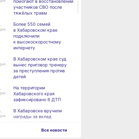
дня
помогают в восстановлении
участников СВО после
тяжёлых травм
Более 550 семей
,
дня
в Хабаровском крае
подключили
к высокоскоростному
интернету
В Хабаровском крае суд
дня
вынес приговор тренеру
за преступления против
детей
На территории
,
дня
Хабаровского края
зафиксировано 6 ДТП
В Хабаровске вручили
,
дня
награды за вклад
в развитие спорта
Все новости
Хабаровск готовится
,
дня