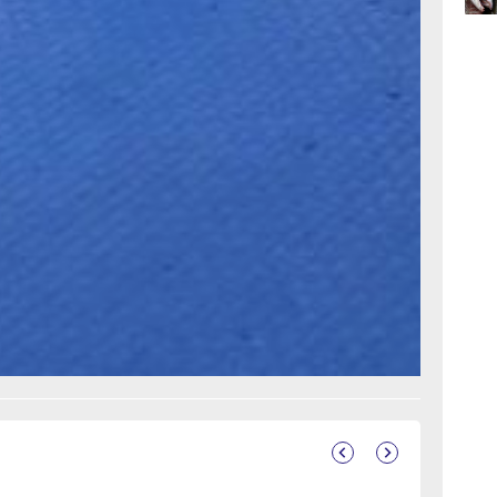
и других
15:34
 планах —
вчер
дготовка
иям. А
дет
15:03
вчер
зрасте
ам
с.Дзен
и
рустно