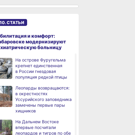
к подъёму воды в Амуре
Суд рассмотрит дело
,
дня
жителя Ульчского района
10. СТАТЬИ
о незаконном хранении
калуги
билитация и комфорт:
В Хабаровском крае
абаровске модернизируют
дня
потушили за сутки 9
ихиатрическую больницу
возгораний
На острове Фуругельма
Горнодобывающая отрасль
,
крепнет единственная
дня
Хабаровского края
в России гнездовая
демонстрирует уверенный
популяция редкой птицы
рост
Леопарды возвращаются:
Аэродром
3,
в окрестностях
дня
в Николаевске‑на‑Амуре
Уссурийского заповедника
прошёл проверку
замечены первые пары
хищников
Магнитные бури,
4,
дня
радиационный фон и пробки
На Дальнем Востоке
в Хабаровске 8 августа
впервые посчитали
леопардов и тигров по обе
Какой сегодня день:
,