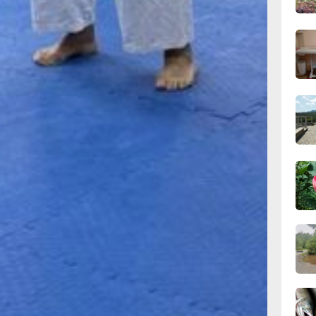
аз жизни,
сего
ся
, —
18:28
й краевой
вчер
хирев.
астов,
18:14
жение
вчер
волод
17:31
. И
вчер
мы
т
16:51,
вчер
гими
о
. Они
16:09
се
вчер
тные