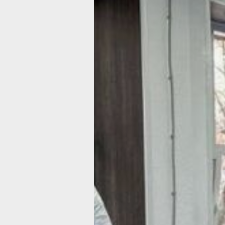
спортсменки — трое из них уже ране
повышали свою квалификацию. Впро
для самих пенсионерок на первом м
не квалификация, а возможность за
спортом.
— Мне всё равно, какой у меня пояс. 
73 года буду продолжать ходить на з
Это та «таблеточка», ради которой м
становимся живыми, потому что иде
к человеку, который буквально живе
видом спорта. Благодаря ему мы не 
физически подтянулись, но и выросл
духовно, — рассказала одна из спор
Наталья Ляшенко.
Самому молодому «долголету» на э
экзамене было 59 лет. Самой почтен
каратистке, Тамаре Жиленковой, 85 л
она, кстати, сдавала экзамен по кара
впервые.
— Пришла просто посмотреть и увле
признается Тамара Леонидовна. — М
нравится, что тут не только физическ
укрепляешься. Я только тут поняла, ч
— укреплять дух. Это очень нужное з