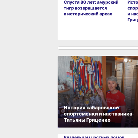
Спустя 80 лет: амурский
Исто
тигр возвращается
спор
в исторический ареал
и на
Гриц
История хабаровской
спортсменки и наставника
Татьяны Гриценко
Владельцам частных домов