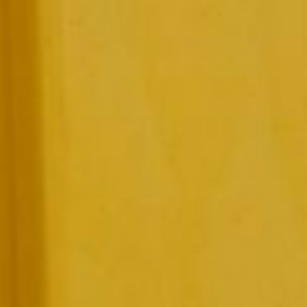
ветеранов боевых действий;
— участникам СВО и членам
их семей;
— многодетным семьям;
гражданам пожилого
возраста.
Семьям, в которых
воспитывается семь и более
детей, расходы
на газификацию
компенсируются в полном
объеме без ограничения
размера компенсации.
С учетом доходов —
малоимущим, то есть тем,
чей доход на душу населения
ниже величины
прожиточного минимума
в регионе:
— инвалидам;
— семьям, имеющим детей-
инвалидов;
— семьям