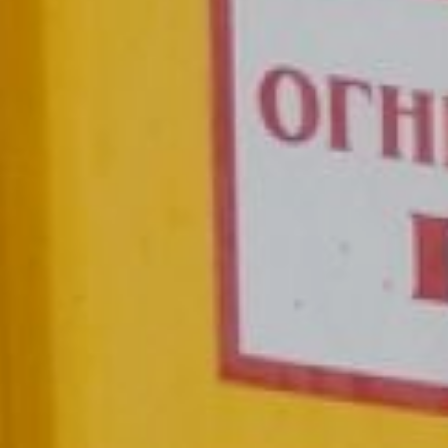
в самом помещении. Это
может быть как тепловое
и водонагревательное
оборудование, так и газовая
плита для приготовления
пищи. Вот на эти цели
и положена компенсация.
До 150 тысяч
рублей
Компенсация в размере
до 150 тысяч рублей
предоставляется без учета
доходов:
— ветеранам Великой
Отечественной войны;
— ветеранам боевых
действий;
— бывшим
несовершеннолетним
узникам концлагерей;
— членам семей погибших
(умерших) инвалидов
и участников войны,