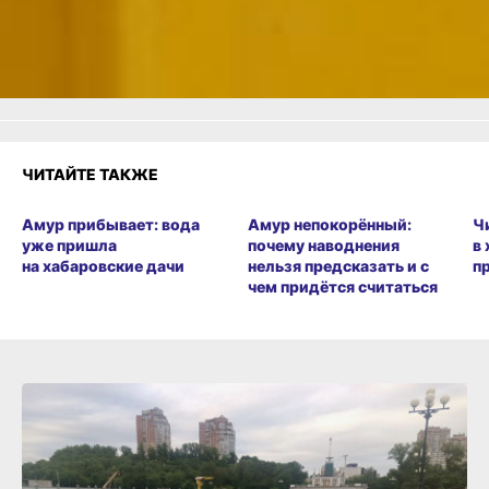
Удивило
Грустно
Злость
Разочарование
ЧИТАЙТЕ ТАКЖЕ
Амур прибывает: вода
Амур непокорённый:
Ч
уже пришла
почему наводнения
в
на хабаровские дачи
нельзя предсказать и с
п
чем придётся считаться