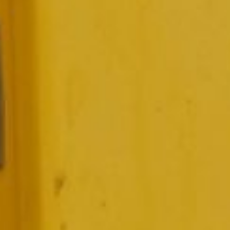
с несовершеннолетними
детьми.
Компенсация в размере 150
тысяч рублей
предоставляется в течение
трех лет со дня исполнения
сторонами своих
обязательств по договору.
Кроме того, договор
на догазификацию должен
быть заключен с подрядной
или газораспределительной
организацией не ранее 1
июня 2022 года.
До 100 тысяч
рублей
Еще один размер,
по другому постановлению,
— это субсидия
на газификацию жилого
помещения в размере до 100
тысяч рублей.
Без учета доходов она