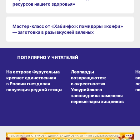
ресурсов нашего здоровья»
Мастер-класс от «Хабинфо»: помидоры «конфи»
— заготовка в разы вкусней вяленых
ПОПУЛЯРНО У ЧИТАТЕЛЕЙ
СРЕДА ОБИТАНИЯ
СРЕДА ОБИТАНИЯ
СР
На острове Фуругельма
Леопарды
Н
крепнет единственная
возвращаются:
в
в России гнездовая
в окрестностях
л
популяция редкой птицы
Уссурийского
п
заповедника замечены
первые пары хищников
РЕКЛАМА • ИП СТУЧКОВА ДИАНА ВАДИМОВНА ОГРНИП 325253600107053