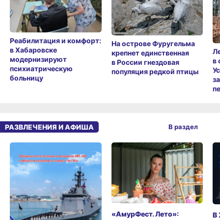
Реабилитация и комфорт:
На острове Фуругельма
в Хабаровске
Л
крепнет единственная
модернизируют
в
в России гнездовая
психиатрическую
У
популяция редкой птицы
больницу
з
п
РАЗВЛЕЧЕНИЯ И АФИША
В раздел
«АмурФест. Лето»:
В