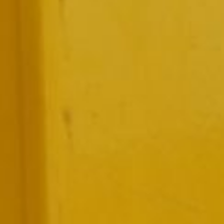
предоставляется:
— ветеранам Великой
Отечественной войны;
— ветеранам боевых
действий;
— членам семей погибших
(умерших) инвалидов войны,
участников ВОВ, ветеранов
боевых действий;
— участникам СВО и членам
их семей;
— инвалидам первой группы;
— лицам, осуществляющим
уход за детьми-инвалидами;
— многодетным семьям.
С учетом доходов:
— малоимущим гражданам;
— малоимущим семьям
с детьми.
Условия предоставления
субсидии на догазификацию
в размере 100 тысяч рублей:
договор должен быть
заключен