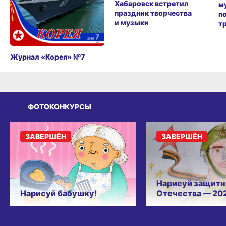
Хабаровск встретил
м
праздник творчества
п
и музыки
т
Журнал «Корея» №7
ФОТОКОНКУРСЫ
ЗАВЕРШЁН
ЗАВЕРШЁН
Нарисуй защитн
Нарисуй бабушку!
Отечества — 20