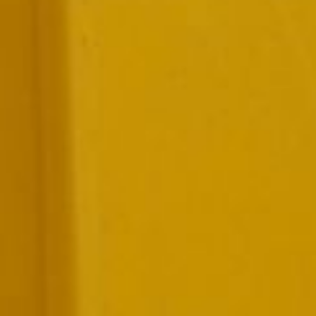
с газораспределительной
организацией в рамках
догазификации в 2024 году
либо дополнительное
соглашение к заключенному
до 31 декабря 2023 договору
догазификации.
Таким образом, если ваша
льготная категория указана
и в первом случае (на 150
тысяч рублей), и во втором
(на 100 тысяч рублей), вы
имеете право на оба вида
выплат, итого помощь
на догазификацию вам
может составить 250 тысяч
рублей.
Читайте нас в соцсетях:
ВКонтакте
,
Одноклассники,
Телеграм
или
Яндекс.Дзен
и
МАКС
Как вам материал?
Огонь!
Супер