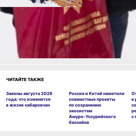
Читайте нас в соцсетях:
ВКонтакте
,
Одноклассники,
Телеграм
или
Яндекс.Дзен
и
МАКС
Как вам материал?
Огонь!
Супер
Удивило
Грустно
Злость
Разочарование
ЧИТАЙТЕ ТАКЖЕ
Законы августа 2026
Россия и Китай наметили
О
года: что изменится
совместные проекты
к
в жизни хабаровчан
по сохранению
с
экосистем
р
Амуро‑Уссурийского
с
бассейна