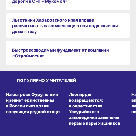
дороги к СНТ «Мукомол»
Льготники Хабаровского края вправе
рассчитывать на компенсацию при подключении
дома к газу
Быстровозводимый фундамент от компании
«Стройматик»
ПОПУЛЯРНО У ЧИТАТЕЛЕЙ
СРЕДА ОБИТАНИЯ
СРЕДА ОБИТАНИЯ
СР
На острове Фуругельма
Леопарды
Н
крепнет единственная
возвращаются:
в
в России гнездовая
в окрестностях
л
популяция редкой птицы
Уссурийского
п
заповедника замечены
первые пары хищников