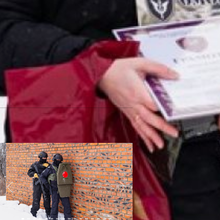
только посмотрела на работу ОМОН
изнутри, но и приняла в ней участие.
Мне даже удалось попасть по
мишеням! Теперь я тоже немного
защитник Отечества, – поделилась
впечатлениями Анна.
Кстати, рядом с девушкой всегда
находился её муж, которые после
признался, что очень горд своей
супругой.
Антонина Сайко Фото Сергей Демидов
Салют на 23 февраля 2022 в
Хабаровске: будет громко -
читайте по
ссылке
Previous
Next