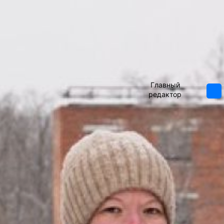
проекте
«
«Росгвардейский день
АВТОР
2022», посвященному Дню защитника
Отечества, в этом году победит
девушка. За десять лет его
проведения это случилось впервые.
Заместитель директора хабаровских
гимназий № 4 Анна Горлова обошла
Владимир
всех финалистов-мужчин, отвечая на
Мишин
вопросы о «Росгвардии» в прямом
Главный
эфире «Радио хорошего настроения
редактор
101.8 FM».
росгвардия 2022
Наградой для победительницы стало
маленькое приключение – ей
предложили провести один день в
спецподразделении. Там Анна не