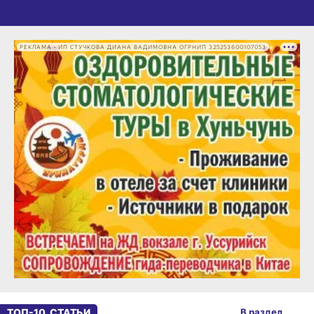
РЕКЛАМА • ИП СТУЧКОВА ДИАНА ВАДИМОВНА ОГРНИП 325253600107053
ТОП-10. СТАТЬИ
В раздел