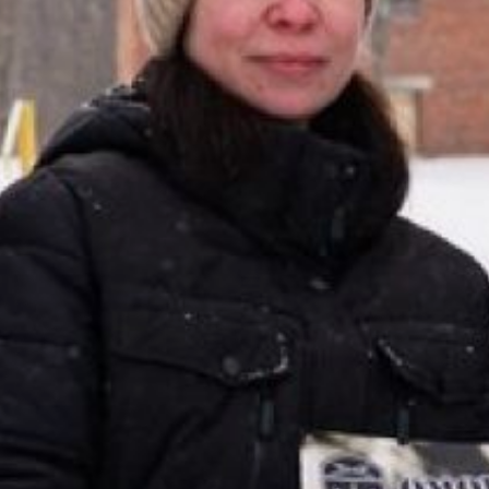
только подержала в руках стрелковое
оружие, но и приняла участие в
учебной специальной операции
сотрудников ОМОН «Тигр». Дама
задерживала преступников на
автомобиле и в здании, используя
альпинистское снаряжение.
Говоря откровенно, в то, что хрупкая
дама справится со всеми
предложенными ей испытаниями,
бойцы ОМОНа не очень-то верили. И
даже планировали перестроить
программу. Но, Анна доказала, что
современные барышни вовсе не
кисейные. Она с азартом стреляла из
пулемета Калашникова правда
холостыми, маскировалась в засаде,
стреляла по мишеням и даже попала,
чему очень обрадовалась.
росгвардия
2022
- Эмоции сложно передать, для меня
это совершенно другая сфера
деятельности. За один день я не