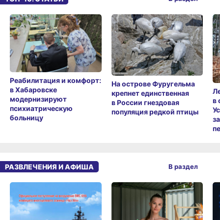
Реабилитация и комфорт:
На острове Фуругельма
в Хабаровске
Л
крепнет единственная
модернизируют
в
в России гнездовая
психиатрическую
У
популяция редкой птицы
больницу
з
п
РАЗВЛЕЧЕНИЯ И АФИША
В раздел