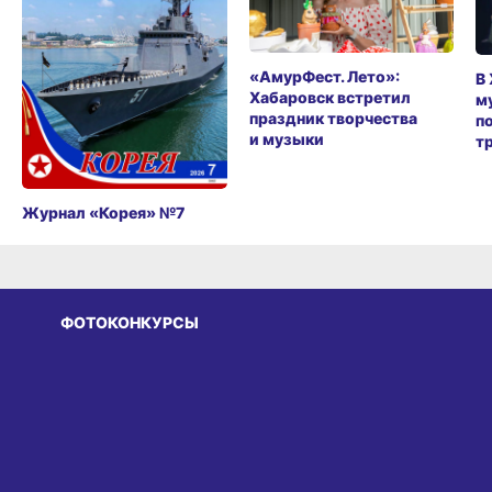
«АмурФест. Лето»:
В
Хабаровск встретил
м
праздник творчества
п
и музыки
т
Журнал «Корея» №7
ФОТОКОНКУРСЫ