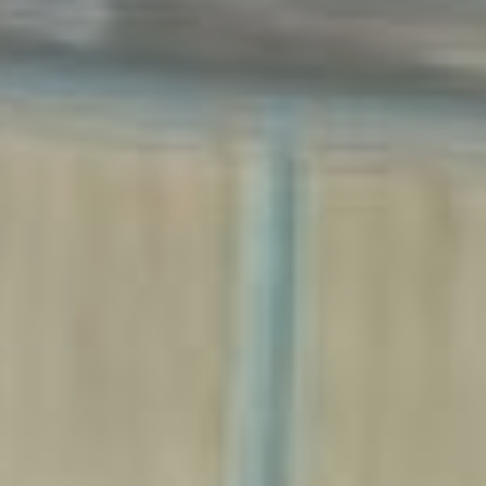
Хабаровского района. – У
нас, в Хабаровске, более
сотни работодателей
представили 2 с
половиной тысячи
вакансий по самым
разным отраслям. Часть
соискателей уже получили
приглашения от
работодателей.
Сегодня в Хабаровском
крае на одного
безработного приходится
порядка 10 вакансий.
Спрос превышает
предложение. Только вот
предложение не сходится
со спросом. Жители края
ищут работу экономистов,
юристов, бухгалтеров, а
работодатели ждут
продавцов, врачей,
учителей и рабочих.
ярмарка вакансий