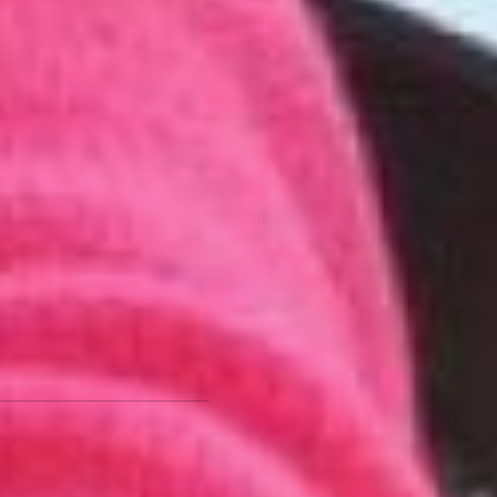
у нас на сайте «Работа
России», обратиться в
Центр занятости
населения и пройти
обучение. Также мы
содействуем с
дальнейшим
трудоустройством.
Всего же, по данным
комитета по труду и
занятости населения
Хабаровского края, в
регионе свыше 25 тысяч
свободных вакансий и
больше всего
работодателям нужны
рабочие руки.
Фото автора
Лучшие каменщики,
монтажники и сварщики
живут и работают в
Хабаровском крае —