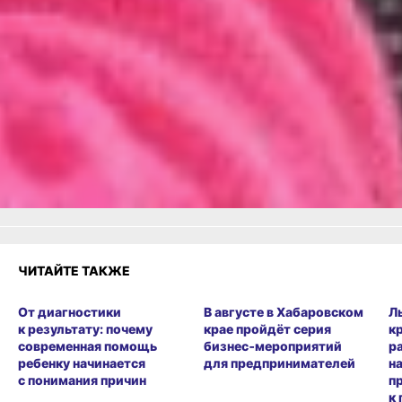
читайте по ссылке
Читайте нас в соцсетях:
ВКонтакте
,
Одноклассники,
Телеграм
или
Яндекс.Дзен
и
МАКС
Как вам материал?
Огонь!
Супер
Удивило
Грустно
Злость
Разочарование
ЧИТАЙТЕ ТАКЖЕ
От диагностики
В августе в Хабаровском
Л
к результату: почему
крае пройдёт серия
к
современная помощь
бизнес‑мероприятий
р
ребенку начинается
для предпринимателей
н
с понимания причин
п
к 