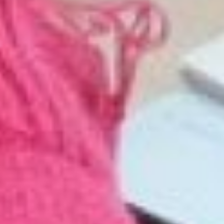
кресла после
переобучения
пересаживались на
бульдозер совсем не
редкость. К слову, по
данным краевого банка
вакансий, зарплаты для
машинистов бульдозера,
экскаватора или водителя
самосвала начинаются от
70 тысяч рублей и выше.
– Мы готовы помочь с
переобучением, если люди
других профессий хотят
освоить рабочие
специальности, – говорит
первый заместитель
председателя комитета по
труду и занятости
населения Инна Малинина.
– Соискатель может
выбрать профессию,
которую желает получить
из предложенного списка