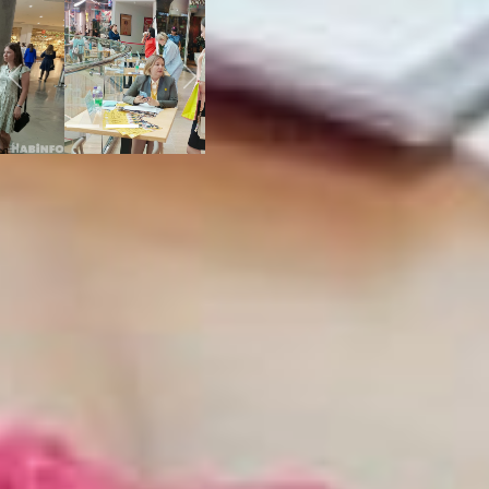
Previous
Next
Между тем, по словам
специалистов центра
занятости, безработные
жители края, всегда могут
получить новую
профессию. Список
предложений широкий – от
информационных
технологий до рабочих
специальностей. Обучают
бесплатно, в рамках
национального проекта
«Демография». И такие
случаи, когда люди с
высшим экономическим
образованием из офисного