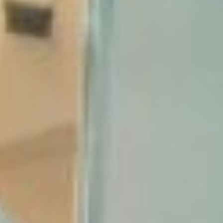
водителям самосвалов
зарплата предлагается от
120 до 180 тысяч рублей.
ярмарка вакансий
Хабаровск
Максимальная заработная
плата, заявленная на
ярмарке трудоустройства
— 200 тысяч рублей.
Столько работодатель
собирается платить
бульдозеристу, готовому
трудиться вахтой в
полевых условиях.
Минимальная зарплата
почти в десять раз меньше
– чуть больше 20 тысяч
рублей предлагают
начинающему учителю
русского языка и
литературы в хабаровской
школе.
И, если с вакансиями на