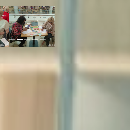
Хабаровск
Previous
Next
На мероприятии можно
было устроиться в
крупные нефтегазовые или
золотодобывающие
компании края, в сети
супермаркетов, в
городскую
администрацию и даже в
Приамурский зоосад.
По словам экспертов по
занятости, сегодня
нехватка специалистов
ощущается буквально во
всех областях
строительства, торговли,