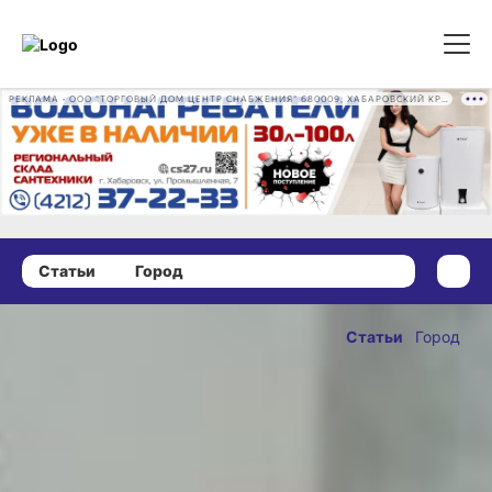
РЕКЛАМА • ООО "ТОРГОВЫЙ ДОМ ЦЕНТР СНАБЖЕНИЯ" 680009, ХАБАРОВСКИЙ КРАЙ, ГОРОД ХАБАРОВСК, ПРОМЫШЛЕННАЯ УЛ., Д. 7 ОГРН 1162724073930
Статьи
Город
26 июня 2023 г., 17:30
Какую работу
Статьи
Город
и зарплату
ОПУБЛИКОВАНО
предлагали
26 июня 2023 г., 17:30
хабаровчанам
на ярмарке