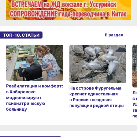
ТОП-10. СТАТЬИ
В раздел
Реабилитация и комфорт:
На острове Фуругельма
в Хабаровске
Л
крепнет единственная
модернизируют
в
в России гнездовая
психиатрическую
У
популяция редкой птицы
больницу
з
п