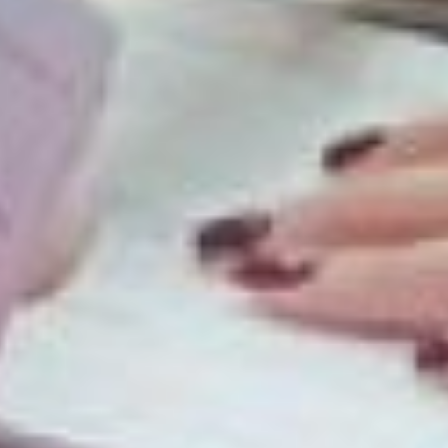
регулярно, нужны повара,
официанты, бармены.
Хабаровчанин Виктор
Славутин второй месяц
ищет работу
кладовщиком. Те
предложения, что есть на
рынке, 50-летнего
мужчину не устраивают
размером заработной
платы. По словам
соискателя, не выше 40
тысяч рублей.
– Я сегодня обошел многих
работодателей, вакансии
есть, но по моей
специальности я нашел
всего несколько
вариантов, пригласили на
собеседование. Но, честно
сказать, заработная плата,
которую предлагают, меня
пока не радует, – говорит
хабаровчанин.