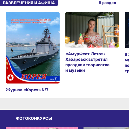
РАЗВЛЕЧЕНИЯ И АФИША
В раздел
«АмурФест. Лето»:
В
Хабаровск встретил
м
праздник творчества
п
и музыки
т
Журнал «Корея» №7
ФОТОКОНКУРСЫ