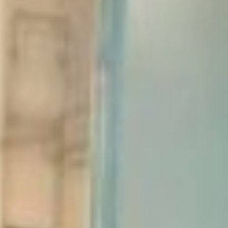
ЖКХ, общественного
питания, здравоохранения
и образования.
Предприятиям региона
требуются проводники,
сварщики, фрезеровщики,
электрики, менеджеры по
продажам,
бульдозеристы, водители
и даже сомелье. Столь
редкого специалиста ищут
для работы в сети
городских кафе и
ресторанов. Эксперту по
алкогольным напиткам
готовы платить от 60
тысяч рублей и выше.
Самые высокие зарплаты
на ярмарке предлагали
работодатели
строительной сферы. Так,
например, инженерам,
экскаваторщикам и
машинистам грейдера,