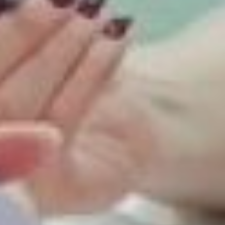
внушительный перечень
льгот представитель
УФСИН по Хабаровскому
краю. – Нам требуются
молодые парни и девушки
годные по состоянию
здоровья на должность
надзирателей в мужскую
и женскую колонии.
Заработная плата от 45
тысяч рублей.
– А у нас для работников
действует корпоративная
карта, по которой можно
получать скидки в разных
местах, а также для всех
сотрудников бесплатный
доступ в спортзал,
корпоративные выезды на
отдых, – рассказывает HR-
директор сети
хабаровских ресторанов.
– Мы ищем сотрудников