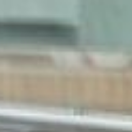
разместились на двух
площадках: в Хабаровске
– в торговом центре
«Броско молл» и в
Комсомольске-на-Амуре –
в Доме молодежи. В
общей сложности свыше
200 работодателей
представили более 5 тыс.
вакансий. Ярмарку
посетили более четырех
тысяч человек. Так,
только в Хабаровске
предварительное
собеседование с
работодателями прошли
1,5 тыс. соискателей.
– Это второй этап
всероссийской ярмарки
вакансии, – говорит Елена
Даниленко, директор
центра занятости
Хабаровска и