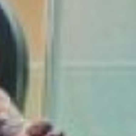
ярмарке было
разнообразно, то
соискателей готовых
согласиться на
предложенные варианты
было гораздо меньше.
Желающих устроится на
работу оказалось не так
много. Ряд работодателей
готов заманивать
сотрудников не только
зарплатами и выгодными
условиями труда, но и
различными льготами или
даже бонусами в виде
доставки до работы,
бесплатного питания и
фитнеса.
– Пенсия по выслуге лет,
бесплатный проезд к
месту отдыха,
возможность получить
высшее образование, -
перечисляет