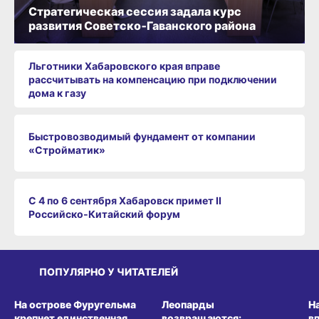
Стратегическая сессия задала курс
развития Советско‑Гаванского района
Льготники Хабаровского края вправе
рассчитывать на компенсацию при подключении
дома к газу
Быстровозводимый фундамент от компании
«Стройматик»
С 4 по 6 сентября Хабаровск примет II
Российско‑Китайский форум
ПОПУЛЯРНО У ЧИТАТЕЛЕЙ
СРЕДА ОБИТАНИЯ
СРЕДА ОБИТАНИЯ
СР
На острове Фуругельма
Леопарды
Н
крепнет единственная
возвращаются:
в