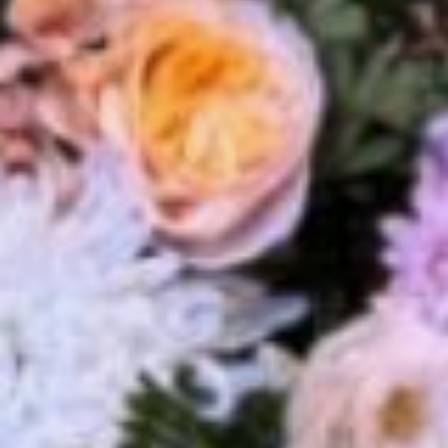
таких примеров масса.
Активно занимаются
серебряные волонтеры
воспитанием детей и молодежи.
Так, 7 сентября 2025 года
в хабаровском парке
«Северном» проводилась
Всероссийская юннатская
экспедиция Хабаровского края,
в которой приняли участие
команды из всех районов края.
Добровольческое объединение
«Надежда» приняло в нем
самое активное участие, объем
работы у волонтеров был
огромный.
Слет самих «серебряных»
волонтеров, приуроченный
ко Дню пожилого человека, стал
не столько своеобразным
подведением итогов
их деятельности, но в первую
очередь — площадкой