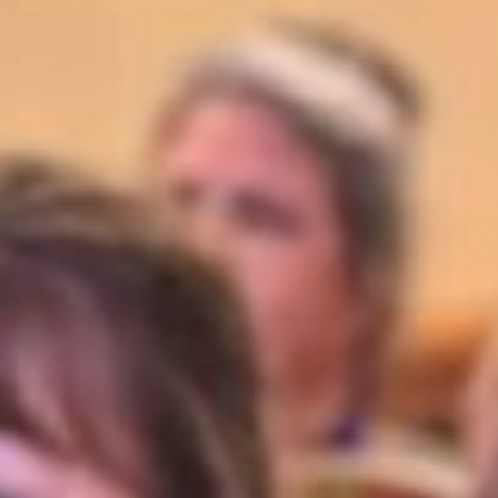
«Старшее поколение», который,
в свою очередь, входит
в нацпроект «Семья»,
инициированный Президентом
Владимиром Путиным. Его цель
— укрепление здоровья
и повышения благополучия
людей «серебряного» возраста,
в данном случае —
через вовлечение в активную
жизнь общества.
— Старшее поколение внесло
огромный вклад в становление
нашей страны, и сегодня одной
из основных задач нашего
Президента, правительства
Хабаровского края является
поддержка граждан
преклонного возраста. По
поручению губернатора
Дмитрия Викторовича
Демешина мы реализуем
проект «Хабаровское
долголетие» для граждан