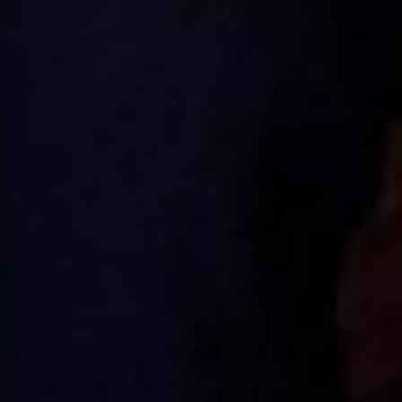
задач правительства края
является создание условий
для активного долголетия».
С этой целью в 2024 году
губернатор Дмитрий Демешин
подписал постановление
правительства Хабаровского
края о реализации
на территории региона проекта
«Хабаровское долголетие».
На сегодняшний день
участниками проекта стали
более 10 тысяч граждан
старшего поколения.
Реализация проекта позволила
расширить возможности
бесплатного участия граждан
старшего возраста
в культурных, образовательных,
физкультурных,
оздоровительных и иных
досуговых занятиях.
«Серебряное» волонтерство —
одно из направлений