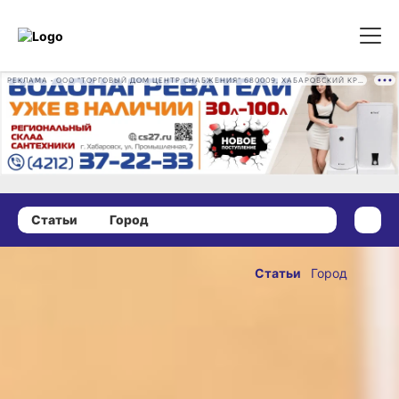
РЕКЛАМА • ООО "ТОРГОВЫЙ ДОМ ЦЕНТР СНАБЖЕНИЯ" 680009, ХАБАРОВСКИЙ КРАЙ, ГОРОД ХАБАРОВСК, ПРОМЫШЛЕННАЯ УЛ., Д. 7 ОГРН 1162724073930
Статьи
Город
10 октября 2025 г., 09:00
Первый слет
Статьи
Город
«серебряных
ОПУБЛИКОВАНО
волонтеров»
10 октября 2025 г., 09:00
прошёл
в Хабаровске