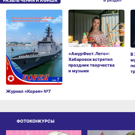
РАЗВЛЕЧЕНИЯ И АФИША
«АмурФест. Лето»:
В
Хабаровск встретил
м
праздник творчества
п
и музыки
т
Журнал «Корея» №7
ФОТОКОНКУРСЫ