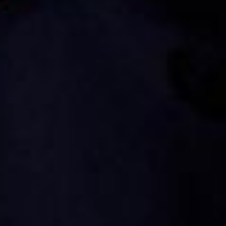
движения в регионе
на торжественном собрании
в честь Дня пожилого человека
вице-губернатор Хабаровского
края Артем Мельников вручил
благодарственные письма
от имени губернатора края
активистам ветеранских
общественных организаций
и добровольческих
объединений: Евгении
Игнатовой, Лилии Казанцевой,
Ларисе Рашиной, Вере
Савишиной и Светлане
Тубольцевой.
Артем Мельников подчеркнул,
что в крае «созданы условия
для приобретения гражданами
старшего поколения навыков
компьютерной и финансовой
грамотности, развития
волонтерской деятельности»,
что «одной из первоочередных