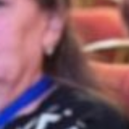
старшего возраста. Слет
«серебряных» волонтеров
реализуется в рамках этого
проекта для более
продуктивной совместной
работы, — сказал министр
социальной защиты края
Александр Дорофеев.
Говоря о деятельности
волонтерского движения
пенсионеров, министр привел
следующую статистику. В 2025
году «серебряные»
добровольцы провели более
13913 мероприятий и акций
для населения.
Одно из массовых направлений
деятельности пенсионеров
в составе добровольческих
объединений — это помощь
участникам СВО и их семьям.
Они плетут маскировочные сети
и тактические браслеты, шьют
антидроновые одеяла,