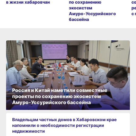
в жизни хабаровчан
по сохранению
с
экосистем
р
Амуро‑Уссурийского
с
бассейна
Россия и Китай наметили совместные
проекты по сохранению экосистем
Амуро‑Уссурийского бассейна
Владельцам частных домов в Хабаровском крае
напомнили о необходимости регистрации
недвижимости