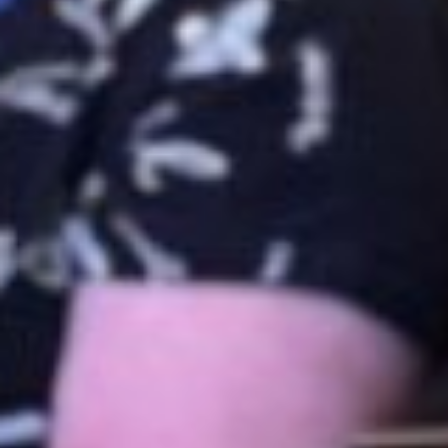
изготавливают обереги, вяжут
носки, формируют грузы
для отправки в зону СВО,
собирают гуманитарную помощь
для жителей ДНР и ЛНР.
Причем участвуют в этой
деятельности не только жители
городов. Например, волонтеры
под руководством женсовета
одной из воинских частей
Комсомольского района
изготовили более 300
комплектов сухих душей
для военнослужащих,
выполняющих задачи в рамках
специальной военной операции.
Всю эту партию несколько
женщин изготовили в течение
дня. Они закупили все
необходимое для изготовления
гигиенических наборов и потом,
аккуратно разрезав
специальный материал,