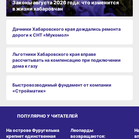
Законы августа 2026 года: что изменится
в жизни хабаровчан
Дачники Хабаровского края дождались ремонта
дороги к СНТ «Мукомол»
Льготники Хабаровского края вправе
рассчитывать на компенсацию при подключении
дома к газу
Быстровозводимый фундамент от компании
«Стройматик»
ПОПУЛЯРНО У ЧИТАТЕЛЕЙ
СРЕДА ОБИТАНИЯ
СРЕДА ОБИТАНИЯ
СР
На острове Фуругельма
Леопарды
Н
крепнет единственная
возвращаются:
в