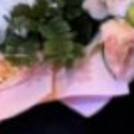
для обмена опытом.
Добровольцы старшего
возраста на площадках
обменялись практиками
сохранения здоровья граждан
старшего возраста,
их информационной
безопасности и особенностями
взаимодействия с людьми,
имеющими ограниченные
возможности здоровья
или инвалидность.
На сегодняшний день
в Хабаровском крае действует
33 волонтерских объединения
граждан «серебряного»
возраста. Общее количество
добровольцев в них — 2340
человек, притом что в регионе
проживает более 275 тысяч
пожилых людей.
За общественную деятельность,
большой вклад в развитие
волонтерского и ветеранского