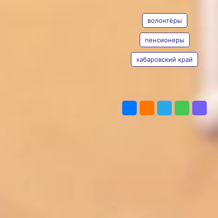
ТЕГИ
Более 2 тысяч пенсионеров
в крае помогают тем, кто в этом
волонтёры
нуждается
Фото:
khabkrai.ru
пенсионеры
В Хабаровске впервые
состоялся слет «серебряных»
хабаровский край
волонтеров. Так называют
людей в возрасте старше 50-60
лет, желающих безвозмездно
заниматься добрыми делами.
ПОДЕЛИТЬСЯ
На него съехались более 100
человек — самых активных
и инициативных участников
добровольческого движения
пенсионеров из разных районов
края. Они представляли 33
общественные и волонтерские
организации, а также
социальные учреждения
и центры работы с населением.
Движение «серебряных»
волонтеров действует в рамках
регионального проекта