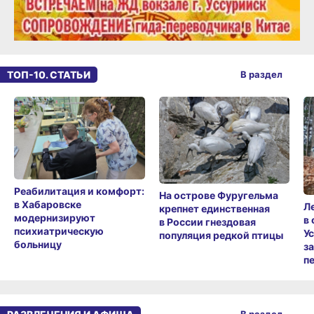
ТОП-10. СТАТЬИ
В раздел
Реабилитация и комфорт:
На острове Фуругельма
в Хабаровске
Л
крепнет единственная
модернизируют
в
в России гнездовая
психиатрическую
У
популяция редкой птицы
больницу
з
п
В раздел