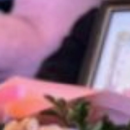
пропитали его и разложили
по полимерным пакетам,
снабдив руководством
по эксплуатации.
Антонина Литвицева, волонтёр
отряда «Подсолнух»
Нижнетамбовского поселения,
председатель местной
ветеранской организации,
наладила изготовление
витаминных чаев для бойцов
СВО. В заготовке зелени и ягод
активно участвуют жители села.
Занимаются «серебряные»
волонтеры плетением
маскировочных сетей.
Например, переясловская
первичная организация
ветеранов, председатель
Любовь Дудорова, в своем
телеграм-канале написала,
что количество изготовленных
ими маскировочных сетей
перевалило за 200 штук. И