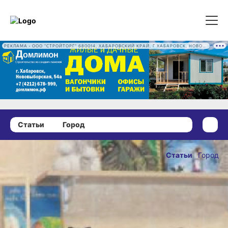
РЕКЛАМА • ООО "СТРОЙТОРГ" 680014, ХАБАРОВСКИЙ КРАЙ, Г ХАБАРОВСК, НОВОВЫБОРГСКАЯ УЛ, Д. 54А ОГРН 1222700016186
Статьи
Город
13 марта 2024 г., 16:26
Хабаровский
Статьи
Город
опыт —
ОПУБЛИКОВАНО
мастерские
13 марта 2024 г., 16:2
для инвалидов
Фото:
mszn27.ru
Центр социальной