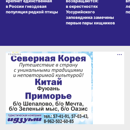
крепнет единственная
возвращаются:
в
в России гнездовая
в окрестностях
л
популяция редкой птицы
Уссурийского
п
заповедника замечены
первые пары хищников
РЕКЛАМА