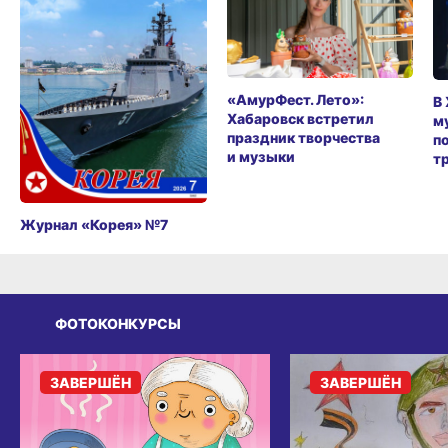
«АмурФест. Лето»:
В
Хабаровск встретил
м
праздник творчества
п
и музыки
т
Журнал «Корея» №7
ФОТОКОНКУРСЫ
ЗАВЕРШЁН
ЗАВЕРШЁН