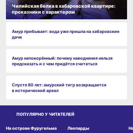
Чилийская белка в хабаровской квартире:
проказники с характером
Амур прибывает: вода уже пришла на хабаровские
дачи
Амур непокорённый: почему наводнения нельзя
предсказать и с чем придётся считаться
Спустя 80 лет: амурский тигр возвращается
в исторический ареал
ПОПУЛЯРНО У ЧИТАТЕЛЕЙ
СРЕДА ОБИТАНИЯ
СРЕДА ОБИТАНИЯ
СР
На острове Фуругельма
Леопарды
Н