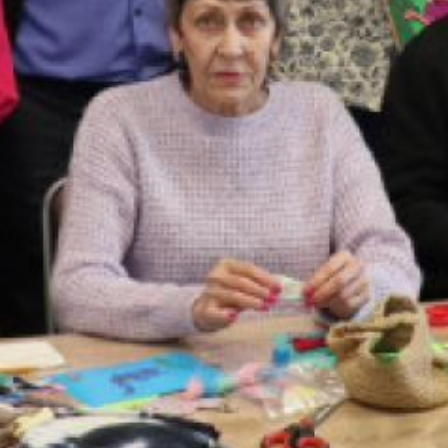
занятости по результатам
проведенной диагностики.
В мастерских
предусмотрены
специальных условий
труда, социально—
психологическое
и социальное
сопровождение, рабочие
места оснащены
вспомогательными
средствами,
при необходимости
оказывается персональная
помощь.
Ожидается, что работа
Центра социальной
занятости в доме-интернате
позволит проживающим
здесь освоить
элементарные трудовые
навыки, сформировать
потребность в собственной
реализации личности