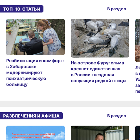
ТОП-10. СТАТЬИ
В раздел
Реабилитация и комфорт:
На острове Фуругельма
в Хабаровске
Л
крепнет единственная
модернизируют
в
в России гнездовая
психиатрическую
У
популяция редкой птицы
больницу
з
п
РАЗВЛЕЧЕНИЯ И АФИША
В раздел