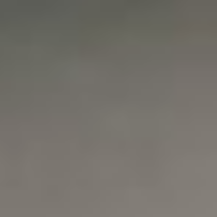
станет мощным
импульсом для всей
творческой среды нашего
региона. Мы увидим
рождение новых театров,
студий, фестивалей, имён
и ярких творческих
проектов. Это
стратегическая
инвестиция не только
в образование, но и
в будущее всей
российской культуры», —
подчеркнула замглавы
Минвостокразвития
России Эльвира
Нургалиева.
В ТЕМУ:
Юмор от первоклашек
и вальс выпускников,
или Первый звонок
прозвучал
для первоклашек
Хабаровска