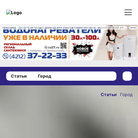
РЕКЛАМА • ООО "ТОРГОВЫЙ ДОМ ЦЕНТР СНАБЖЕНИЯ" 680009, ХАБАРОВСКИЙ КРАЙ, ГОРОД ХАБАРОВСК, ПРОМЫШЛЕННАЯ УЛ., Д. 7 ОГРН 1162724073930
Статьи
Город
05 сентября 2025 г., 09:00
Студенты
Статьи
Город
Хабаровского
ОПУБЛИКОВАНО
ВГИКа
05 сентября 2025 г., 09
приступили
к занятиям