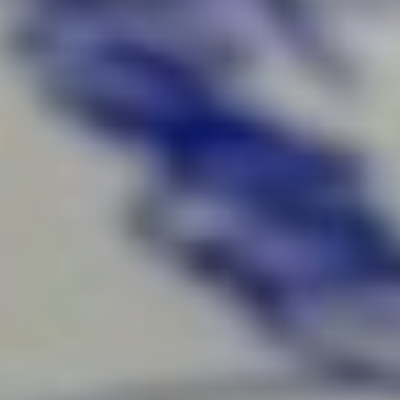
РФ, все учебные аудитории
были оснащены
современным
оборудованием,
необходимым
для образовательного
процесса.
В целом, на приобретение
профессионального
оборудования и мебели
федеральное
Министерство культуры
выделило более 90 млн
рублей, благодаря чему
созданы все необходимые
условия
для качественного
образовательного
процесса и развития
профессиональных
навыков студентов. А
обучаться студенты будут
именно по тем
специальностям, которые