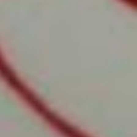
Дальнего Востока,
прошедший школу ВГИКа
в 80-е годы, теперь
передает опыт новому
поколению — он будет
преподавать режиссуру.
«И тогда, и сейчас ВГИК
был брендом мирового
уровня. С нами учились
студенты из разных стран,
и у меня до сих пор
осталось то ощущение
вгиковского братства.
Надеюсь, что и я смогу
привить нашим студентам
это чувство, передать
традиции знаменитого
вуза», — говорит Альберт
Самойлов.