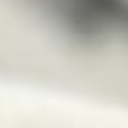
«Первый День знаний
в нашем филиале —
без преуменьшения
историческое событие
для сферы культуры
Дальнего Востока. Мы
набрали ребят, которые
будут обучаться на самых
востребованных
специальностях.
Абитуриенты прошли
серьезный отбор, включая
творческие испытания,
лишь треть из числа
направлявших заявки
были зачислены —
на бюджет поступили 30
человек, по 10 человек
на каждое направление»,
— рассказала директор
филиала Марина
Лоскутникова.
В первый же день занятий
престижный вуз посетили