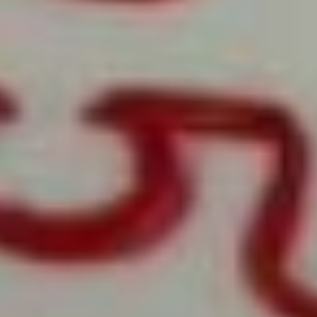
специалистов. Среди
преподавательского
состава режиссер-
мультипликатор, член
Союза кинематографистов
и лауреат премии
Правительства Российской
Федерации в области
культуры Татьяна Ильина;
режиссер-оператор, член
Гильдии неигрового кино,
член Союза
кинематографистов
Альберт Самойлов;
директор и продюсер
студии социального кино
«Вифсаида», президент
Гильдии продюсеров
и организаторов
кинопроцесса Союза
кинематографистов
Филипп Кудряшов.
Альберт Самойлов,
известный документалист