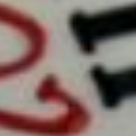
Также появятся курсы
переподготовки. Мы
надеемся, что к выпуску
у нас будут
формироваться команды,
способные
самостоятельно создавать
как анимационное, так
и документальное кино»,
— пояснила директор
филиала ВГИК.
Занятия для студентов
будут проходить как в
очном, так и в онлайн-
формате. Для проведения
дистанционных сессий
часть аудиторий оснастили
современным
оборудованием
для видеоконференцсвязи.
Преподают в хабаровском
филиале как московские,
так и местные педагоги,
включая звездных