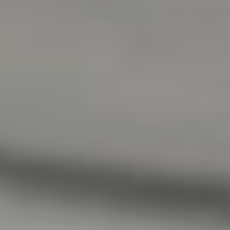
Фото: пресс-служба
министерства культуры
Хабаровского края
Решение об открытии
филиалов ведущих
творческих вузов
на Дальнем Востоке было
принято Президентом
России в 2022 году
на ВЭФ-2022. В результате
между Всероссийским
государственным