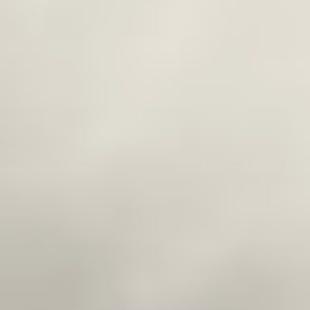
мыслей, всю ту повестку,
которая сейчас
востребована
государством, в том числе
в плане воспитания
молодого поколения. Мы
в этом году открываем
здесь три специальности,
но это не предел, филиал
будет развиваться. Мы
надеемся, что те ребята,
которые поступили
сегодня в хабаровский
филиал и отучатся здесь,
потом расскажут про свой
край, снимут много
интересного, покажут свои
работы в рамках крупных
фестивалей», —
прокомментировал
Алексей Наймушин.