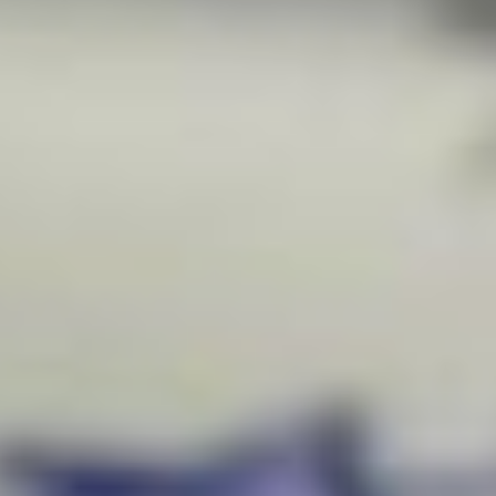
«Анимур». Немаловажную
роль сыграла и готовность
губернатора региона
предоставить для филиала
помещение, полностью
соответствующее всем
предъявляемым
требованиям», — отметила
Лоскутникова.
Для работы нового
филиала правительство
региона предоставило
помещение по адресу:
Уссурийский бульвар, 2.
За счёт средств краевого
бюджета был проведён
капитальный ремонт,
и Дмитрий Демешин
передал ВГИКу
обновлённое здание.
Кроме того, благодаря
федеральной субсидии
Министерства культуры