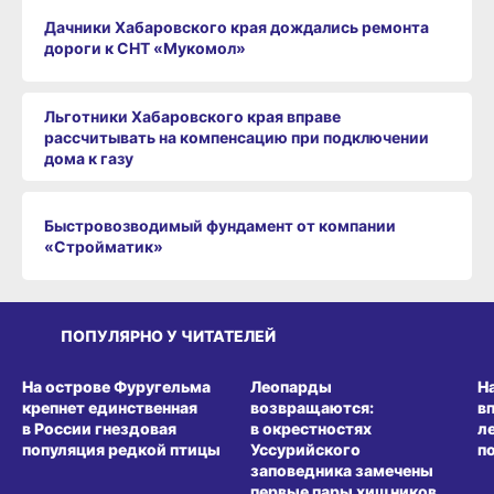
Дачники Хабаровского края дождались ремонта
дороги к СНТ «Мукомол»
Льготники Хабаровского края вправе
рассчитывать на компенсацию при подключении
дома к газу
Быстровозводимый фундамент от компании
«Стройматик»
ПОПУЛЯРНО У ЧИТАТЕЛЕЙ
СРЕДА ОБИТАНИЯ
СРЕДА ОБИТАНИЯ
СР
На острове Фуругельма
Леопарды
Н
крепнет единственная
возвращаются:
в
в России гнездовая
в окрестностях
л
популяция редкой птицы
Уссурийского
п
заповедника замечены
первые пары хищников