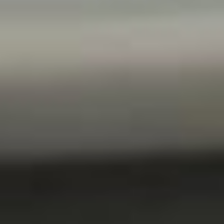
кинофестивалях.
Выпускники ВГИКа — это
золотой фонд
отечественной индустрии
кино и анимации. Они
востребованы на всех
ведущих телевизионных
студиях страны. Отдельно
стоит отметить высокий
спрос на выпускников
в сфере анимации, где
наблюдается значительная
потребность
в квалифицированных
кадрах.
Помимо Хабаровского
филиала ВГИК на Дальнем
Востоке в этом году
открыли свои двери
филиалы ещё двух
ведущих творческих вузов
России. В Южно-
Сахалинске это
Театральный институт им.