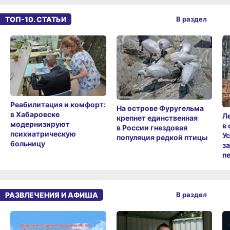
ТОП-10. СТАТЬИ
В раздел
Реабилитация и комфорт:
На острове Фуругельма
в Хабаровске
Л
крепнет единственная
модернизируют
в
в России гнездовая
психиатрическую
У
популяция редкой птицы
больницу
з
п
РАЗВЛЕЧЕНИЯ И АФИША
В раздел