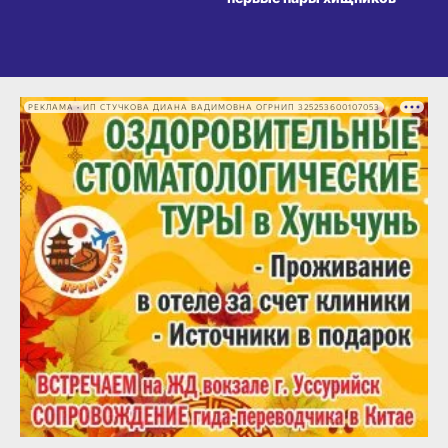
РЕКЛАМА • ИП СТУЧКОВА ДИАНА ВАДИМОВНА ОГРНИП 325253600107053