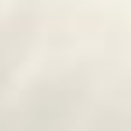
начальник отдела
государственной
поддержки молодых
талантов и аттестации
педагогических кадров
Министерства культуры
РФ Дмитрий Шмидт
и проректор
по стратегическому
развитию и цифровой
трансформации
Всероссийского
государственного
университета
кинематографии им.
Герасимова Алексей
Наймушин.
«Цель обучения во ВГИКе
— это формирование
плеяды тех людей,
которые
через телеэкраны,
через киноэкраны
формируют образ наших