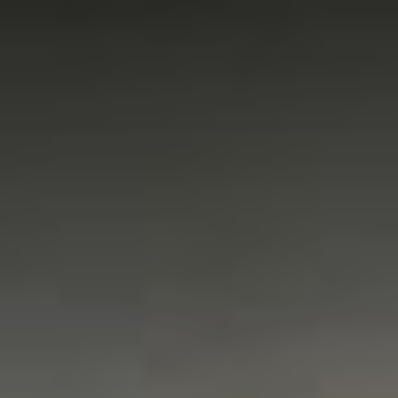
Б. Щукина и в
Благовещенске — ГИТИС.
«Приход легендарных
Щукинского училища,
ГИТИСа и ВГИКа
на Дальний Восток — это
гораздо больше, чем
просто открытие
филиалов. Это признание
огромного культурного
потенциала региона и его
жителей. Теперь
у талантливой молодёжи
Хабаровска, Южно-
Сахалинска,
Благовещенска и других
городов есть уникальный
шанс учиться у лучших
мастеров своего дела,
не уезжая с малой
родины. Вместе
с активной работой
институтов развития, это