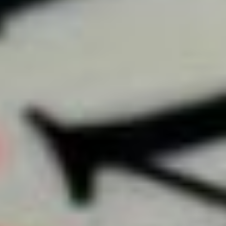
«Мечталёт» и множество
детских телестудий,
а также развивается
документальное кино.
Поэтому специальность
линейного продюсера,
который занимается
продвижением проектов,
очень востребована.
Однако уже в следующем
году мы планируем
открыть дополнительные
факультеты
для подготовки других
специалистов. Это даст
возможность
формировать полноценные
съёмочные группы, ведь
для создания хорошего
фильма нужны режиссёр,
сценарист, художник,
оператор, звукорежиссёр
и другие профессионалы.