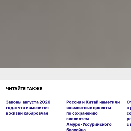
Читайте нас в соцсетях:
ВКонтакте
,
Одноклассники,
Телеграм
или
Яндекс.Дзен
и
МАКС
Как вам материал?
Огонь!
Супер
1
Удивило
Грустно
Злость
Разочарование
ЧИТАЙТЕ ТАКЖЕ
Законы августа 2026
Россия и Китай наметили
О
года: что изменится
совместные проекты
к
в жизни хабаровчан
по сохранению
с
экосистем
р
Амуро‑Уссурийского
с
бассейна