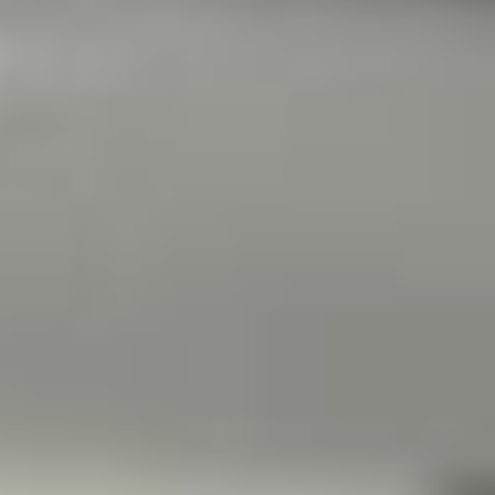
университетом
кинематографии имени
С.А. Герасимова
и министерством
культуры Хабаровского
края было подписано
соглашение.
«Выбор ВГИКа в пользу
Хабаровска был
обусловлен несколькими
факторами. Во-первых,
в городе неоднократно
успешно проводились Дни
ВГИКа, что доказало
наличие заинтересованной
аудитории и культурной
почвы для развития
кинообразования. Во-
вторых, Хабаровск
обладает развитой
фестивальной средой,
включая такие
мероприятия,
как кинофестиваль