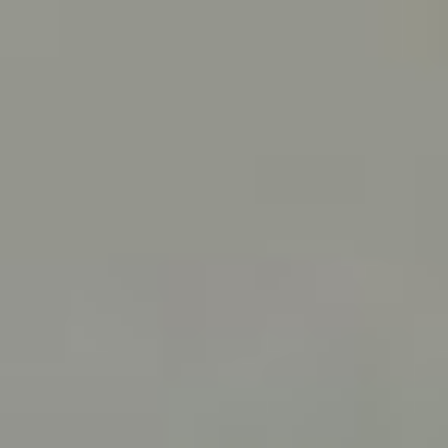
развита технически. Они
отлично разбираются
в различных гаджетах,
но им очень не хватает
одухотворённости.
Надеюсь, что пять лет
обучения во ВГИКе
заполнят этот пробел,
дополнят знания
о традициях нашей
страны, сделают ближе
и понятнее наш Дальний
Восток».
Студентов ждет практика
в сердце российской
киноиндустрии — Москве.
Они будут работать
на таких площадках,
как «Мосфильм»,
«Союзмультфильм» и во
ВГИКе. Программа
включает и участие
в престижных российских
и международных