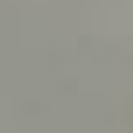
Фото: Хабаровский филиал
ВГИК
Режиссёр также отметил,
что нынешние студенты —
совсем другое поколение,
они очень отличаются
от вузовцев его времён:
«Сейчас молодёжь более