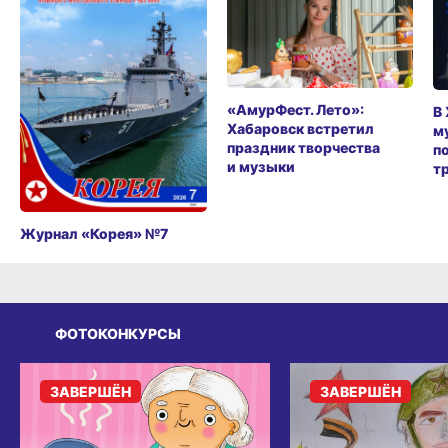
«АмурФест. Лето»:
В
Хабаровск встретил
м
праздник творчества
п
и музыки
т
Журнал «Корея» №7
ФОТОКОНКУРСЫ
ЗАВЕРШЁН
ЗАВЕРШЁН