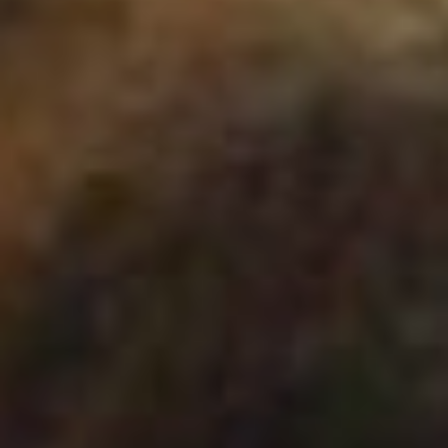
По закону, агрессивных
особей необходимо
отлавливать и определять
на пожизненное
содержание. В Хабаровске
таких уже 8 штук. Но
определить – агрессивное
животное или нет очень
сложно. Как говорится,
собака бывает кусачей
только от жизни собачей.
Практически все
дворняжки, оказавшись в
тепле, почувствовав
заботу, получая
регулярное питание,
расслабляются и
перестают показывать
зубы. И как их тогда
прикажете признавать
агрессивными? Здесь
специалисты столкнулись