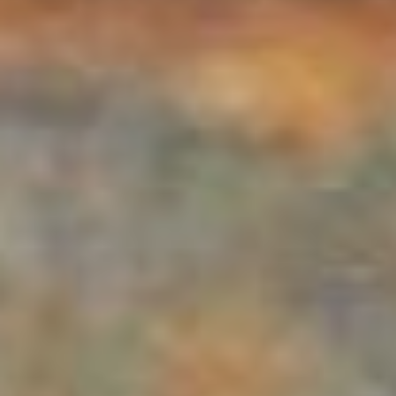
В администрации города
обещают, что такие
критерии оценки на
агрессивность будут
прописаны в
документации уже в этом
году. В 2021 планируется
отловить 709 животных. На
это из краевого бюджета
выделят семь миллионов
470 тысяч рублей. В
прошлом году на отлов и
содержание каждого
животного выделяли 8554
рубля. В этом году на
кошку приходится 6560
рублей, а на собаку – 9068
рублей. При этом срок