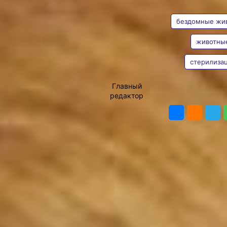
АВТОР
ТЕГИ
животных
бездомные жи
На улицах Хабаровска
живёт примерно пять
тысяч бездомных собак и
животны
две-три тысячи кошек.
Цифры приблизительные –
стерилиза
Владимир
одни животные умирают,
Мишин
другие прибывают за счёт
Главный
естественного прироста и
редактор
ПОДЕЛИТ
из-за нерадивых хозяев.
Чтобы когда-нибудь
полностью решить
проблему безнадзорных
животных, в краевом
центре с прошлого года их
отлавливают, прививают от
бешенства и стерилизуют.
А потом опять выпускают
на улицы города. В 2021
году эта работа будет
продолжена. С какими
трудностями сталкиваются
ветеринары, узнавал