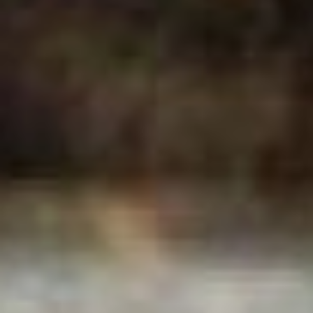
эксплуатации жилищного
фонда администрации
Хабаровска. — До 600
тысяч рублей, в рамках 44
федерального закона мы
планируем заключить
контракт с Лемиховой
Еленой Сергеевной.
Других желающих у нас
нет, кто хотел бы
заниматься этим
вопросом.
В прошлом году для
содержания животных под
наблюдением было
построено 24 вольера. В
конце декабря
ветеринары перевели туда
часть отловленных собак.
стерилизация хабаровск
Мария Полякова
Фото
предоставлены Евгением
Тимофеевым
Читайте нас в соцсетях: