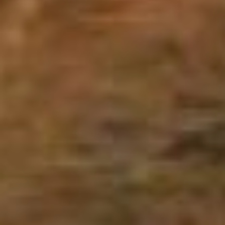
Заявления о том, что во
дворе или возле школы
бесчинствует стая
бродячих собак нужно
направлять в комитеты по
управлению районом. Там,
кстати, отмечают, что в
последнее время
участились жалобы
именно на собак с
зелёными серёжками в
ушах. Предполагалось, что
стерилизованные кобели и
суки не будут столь
агрессивными. Но
гормональная коррекция
не особо влияет на
поведение в стае.
—
Ну, сбиваться в стаи они
будут - эта версия о том,
что будто бы
стерилизованных из стаи
выгоняют - на самом деле
она и раньше такая была,