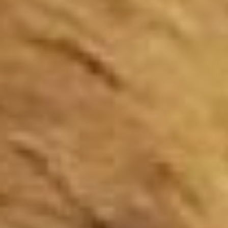
корреспондент «Хабинфо».
стерилизация хабаровск
В 2020 году ветеринары
центра «Бонифаций»
отловили порядка 1300
бездомных кошек и собак.
Всех четвероногих
бродяжек сначала
доставляют в центр, где их
осматривает врач, делает
прививку от бешенства, на
следующий день животное
стерилизуют и заносят в
картотеку. Для этого
собакам ставят зелёную
метку в ухо, а кошкам
вводят под холку чип.
После пяти дней в тёплом
стационаре животных
переводят в вольеры на
улице, где ещё 15 дней
кормят и наблюдают.
Спустя 20 дней их отвозят