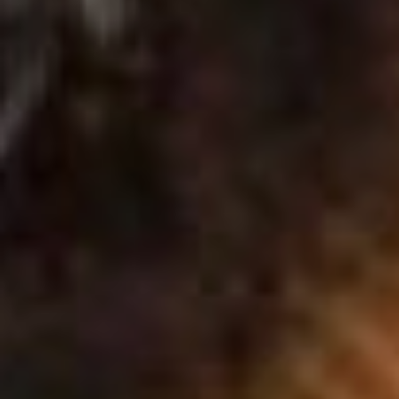
напала семейная пара,
которая держит небольшой
продуктовый магазин.
Люди прикормили собаку,
на которую стали
жаловаться соседи и
посетители. Ветеринары
выехали отработать
заявку, но, в итоге,
мужчина и женщина
вытащили пса из машины,
располосовав при этом
руку Евгению. У
ветеринара остался шрам.
стерилизация хабаровск
— Мы написали заявление
в полицию, но там мне
сказали, что протокол за