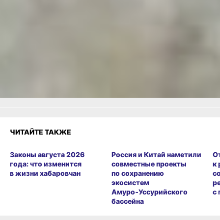
ВКонтакте
,
Одноклассники,
Телеграм
или
Яндекс.Дзен
и
МАКС
Как вам материал?
Огонь!
Супер
Удивило
Грустно
Злость
Разочарование
ЧИТАЙТЕ ТАКЖЕ
Законы августа 2026
Россия и Китай наметили
О
года: что изменится
совместные проекты
к
в жизни хабаровчан
по сохранению
с
экосистем
р
Амуро‑Уссурийского
с
бассейна