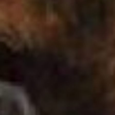
Иногда бросаются с
кулаками. Вот уже год мы
занимаемся этой работой,
постоянно рассказываем
об этом в СМИ, но люди,
похоже, мимо ушей всё
пропускают.
Примерно раз в месяц
специалисты по отлову
безнадзорных животных
сталкиваются с агрессией.
Не собак – людей.
Граждане, которые
подкармливают кошек и
собак, не понимают, что
ничего плохого животным
не сделают. Люди боятся,
что уже ставшего родным
Барбоса или Тузика увезут
– и не вернут обратно. И
готовы бороться за пса
всеми силами. Этим летом
Евгений Тимофеев получил
серьёзную травму. На него