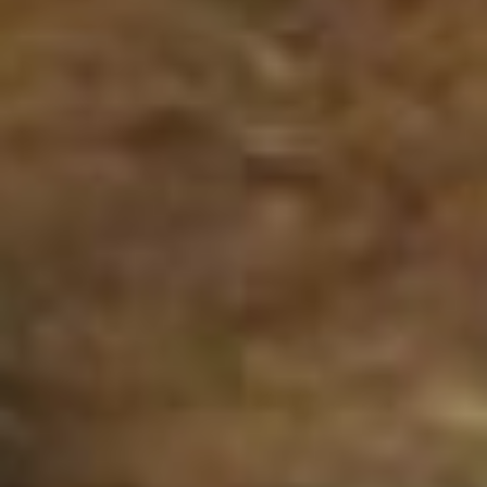
под сомнением, а по факту
не нашла подтверждения,
— говорит Елена
Лемихова,
индивидуальный
предприниматель,
ветеринарный врач,
директор ветклиники. —
Они собираются в стаи не
потому, что течная сука,
как раньше было, а ровно
потому, что в куче выжить
легче. Но вот что с такими
делать – мы не знаем. По
факту мы уже произвели
работу с этими животными
и снова их забирать нет
смысла.
стерилизация
хабаровск