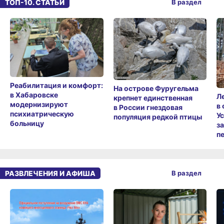
Реабилитация и комфорт:
На острове Фуругельма
в Хабаровске
Л
крепнет единственная
модернизируют
в
в России гнездовая
психиатрическую
У
популяция редкой птицы
больницу
з
п
РАЗВЛЕЧЕНИЯ И АФИША
В раздел