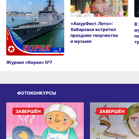
«АмурФест. Лето»:
В
Хабаровск встретил
м
праздник творчества
п
и музыки
т
Журнал «Корея» №7
ФОТОКОНКУРСЫ
ЗАВЕРШЁН
ЗАВЕРШЁН
Нарисуй защитн