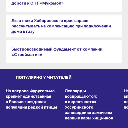
дороги к СНТ «Мукомол»
Льготники Хабаровского края вправе
рассчитывать на компенсацию при подключении
дома к газу
Быстровозводимый фундамент от компании
«Стройматик»
ПОПУЛЯРНО У ЧИТАТЕЛЕЙ
СРЕДА ОБИТАНИЯ
СРЕДА ОБИТАНИЯ
СР
На острове Фуругельма
Леопарды
Н
крепнет единственная
возвращаются:
в
в России гнездовая
в окрестностях
л
популяция редкой птицы
Уссурийского
п
заповедника замечены
первые пары хищников