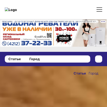
РЕКЛАМА • ООО "ТОРГОВЫЙ ДОМ ЦЕНТР СНАБЖЕНИЯ" 680009, ХАБАРОВСКИЙ КРАЙ, ГОРОД ХАБАРОВСК, ПРОМЫШЛЕННАЯ УЛ., Д. 7 ОГРН 1162724073930
Статьи
Город
09 января 2021 г., 20:46
«Бродяги» за
Статьи
Город
решёткой: в
ОПУБЛИКОВАНО
Хабаровске
09 января 2021 г., 20:46
приютили
безнадзорных