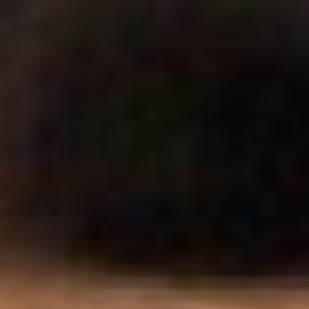
с проблемой.
— У нас нет методичек, на
которые мы могли бы
опираться и оценивать по
каким-то критериям:
агрессивная собака или
нет, — продолжает Елена
Лемихова. — Если бы была
памятка – вот такие тесты
проводим, если столько-то
баллов набрала – значит,
на пожизненное
содержание её. Но,
повторюсь, такого
документа у нас пока нет,
да и содержать большое
количество собак
постоянно мы не в
состоянии. Сегодня в
Хабаровске нет приюта,
где можно было бы
разместить всех собак,
которые бросаются на
улице на прохожих.