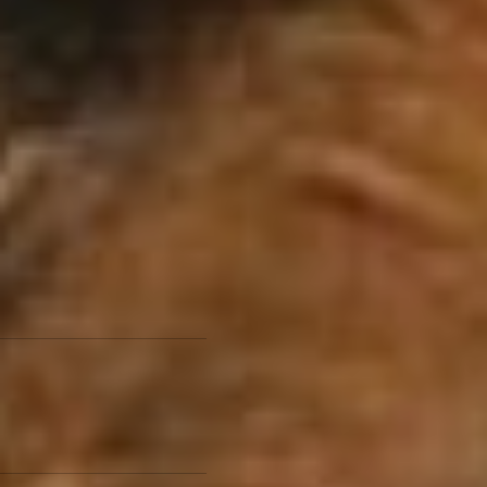
мелкое хулиганство
составлен только на
мужчину, — продолжает
Евгений Тимофеев. — Если
бы собака была в
ошейнике – такой
проблемы бы вообще не
возникло. Но нет – наши
люди хотят быть добрыми,
животных кормят – и они
потом, кстати, даже не
заходят в клетку-ловушку
за вкусняшкой, а вот нести
ответственность за
животное они не хотят.
«Зачем отлавливать и
стерилизовать бездомных
кошек в Хабаровске»,
читайте материал по
ссылке.