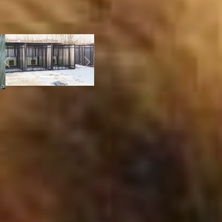
туда, где поймали. И
зачастую жители двора
оказываются этому не
рады.
Previous
Next
— Мы приезжаем,
выпускаем собак и
слышим: - Зачем вы их
привезли, везите обратно,
— рассказывает Евгений
Тимофеев, заведующий
стационаром
ветеринарного центра,
специалист по отлову
безнадзорных животных.
— Мы объясняем людям,
что иначе нельзя, так
прописано в законе, но
слушать нас не хотят.