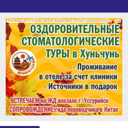
РЕКЛАМА • ИП СТУЧКОВА ДИАНА ВАДИМОВНА ОГРНИП 325253600107053
ТОП-10. СТАТЬИ
В раздел