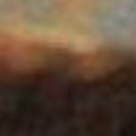
пребывания Шариков и
Мурзиков под контролем
специалистов сокращён с
20 до 15 дней. В начале
января администрация
города проведёт новый
аукцион, в ходе которого
станет ясно, кто будет
заниматься отловом и
стерилизацией бродяжек в
нынешнем году. А в
январе, чтобы обезопасить
жителей, работу
продолжит ИМ Лемихова.
— Чтобы в начале года
город не остался без
контроля, ИП Лемихова
продолжит работу и
отловит порядка 60
животных, — рассказала
Анастасия Кучмижак,
главный специалист
управления ЖКХ и