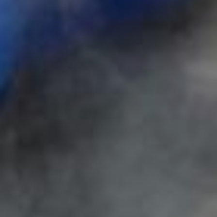
На страже качества
дорожных работ будут
стоят современные
технологии. Над
некоторыми участками
дорог запустят
беспилотники, которые
позволят в реальном
времени оценить все
проходящее, при этом не
нужно будет тратиться на
организацию выездной
проверки.
Кроме того, с 2021 года в
дорожной отрасли начнут
применять современные
BIM-технологии, которые
с помощью ГЛОНАС или
видеорегистраторов,
установленных на
дорожную технику,
позволят проводить сбор
данных для контроля за