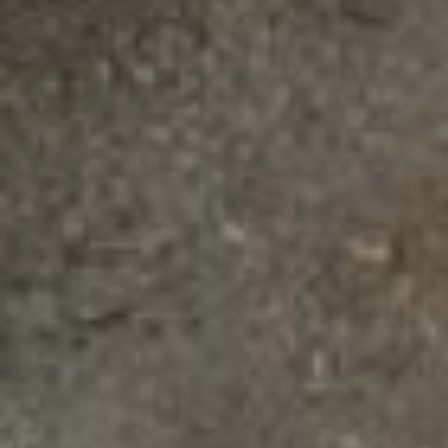
строительство и
последующую
эксплуатацию. Впрочем,
пока таких примеров в
регионе нет. Контракт
жизненного цикла есть
только на строительстве
трассы «Обход
Хабаровска», но там
работы еще не
закончены, поэтому пока
оценить его
эффективность
невозможно.
Читайте нас в соцсетях:
ВКонтакте
,
Одноклассники,
Телеграм
или
Яндекс.Дзен
и
МАКС
Как вам материал?
Огонь!
Супер
Удивило
Грустно
Злость
Разочарование