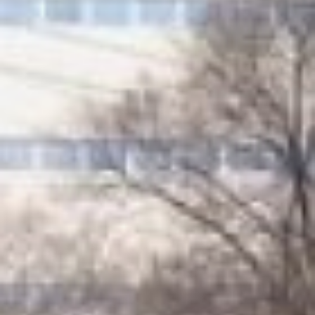
будет направлено около
двух миллиардов рублей.
Из них почти 1,17 млрд
рублей – средства
краевого бюджета, 565
млн - федерального,
более 208 – бюджетов
муниципальных
образований.
ремонт
дорог 2021
На некоторых участках
дорог новое покрытие не
переживает и одного
сезона.
В нынешнем году в