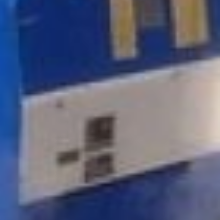
Гаванском районах.
Далее список
нуждающихся в ремонте
автодорог будет
пополняться, и
программу распишут на
десять лет. Как отметил
Роман Мирошин, на
проблемных трассах
установят посты весового
контроля. А с
пользователями
природных ресурсов, чьи
многотонные грузовики
разбивают полотно в
отдалённых районах,
краевые власти в
ближайшее время
проведут совещание и
попробуют договориться
о совместном
содержании дорог.
Помимо самого ремонта
дорог, в краевом