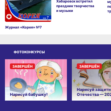
Хабаровск встретил
м
праздник творчества
п
и музыки
т
Журнал «Корея» №7
ФОТОКОНКУРСЫ
ЗАВЕРШЁН
ЗАВЕРШЁН
Нарисуй защитн
Нарисуй бабушку!
Отечества — 20