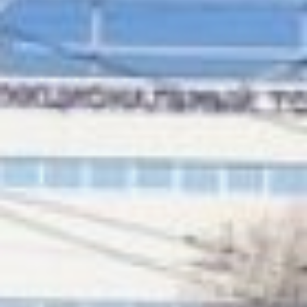
нынешнем году
Хабаровский край может
претендовать на
увеличение федеральной
поддержки.
– У нас уже есть
договоренности и устное
заключение, что
денежные средства, на
которые мы
перевыполнили план, нам
доведут в этом году, –
пояснил Роман Мирошин.
В задачах краевого
минтранспорта на этот
год 125 километров
региональных трасс. В
хабаровской
агломерации – 65 км, в
комсомольской – 30 км и
ещё 30 км - дороги
регионального и
межмуниципального
значения. На эти цели