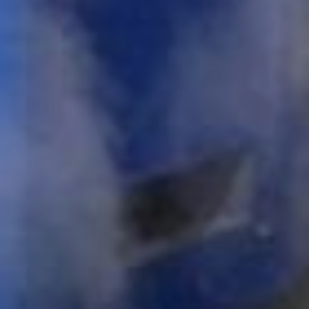
Минтрансе задумались
над усилением контроля
за произведенными
работами. Для этого
придумали сразу
несколько способов.
Например, уже с
прошлого года к приемке
работ стали привлекать
общественников.
ремонт
дорог 2021
Общественники
регулярно выезжают с
проверкой качества
ремонта на региональные
трассы