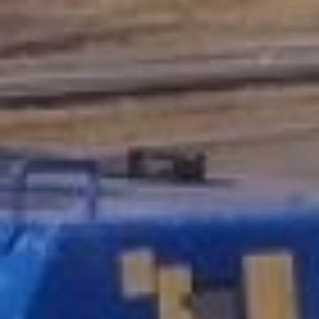
посёлка Высокогорный и
грунтовке в районе им.
Лазо к посёлкам Мухен и
далее до Сукпая.
Как отметил министр
транспорта Роман
Мирошин, сегодня в
краевом министерстве
готовят собственную
программу по ремонту
сельских дорог. В нее
войдут самые
проблемные трассы,
которые тоже выбирали с
помощью интернет
голосования и по
обращениям жителей.
Пока в трехлетний план
попали дороги Селихино-
Николаевск, Селихино–
Высокогоный, подъезд к
поселку Мухен и трассы
в Солнечном, Советско-