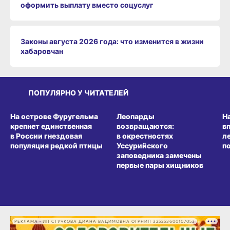
оформить выплату вместо соцуслуг
Законы августа 2026 года: что изменится в жизни
хабаровчан
ПОПУЛЯРНО У ЧИТАТЕЛЕЙ
СРЕДА ОБИТАНИЯ
СРЕДА ОБИТАНИЯ
СР
На острове Фуругельма
Леопарды
Н
крепнет единственная
возвращаются:
в
в России гнездовая
в окрестностях
л
популяция редкой птицы
Уссурийского
п
заповедника замечены
первые пары хищников
РЕКЛАМА • ИП СТУЧКОВА ДИАНА ВАДИМОВНА ОГРНИП 325253600107053