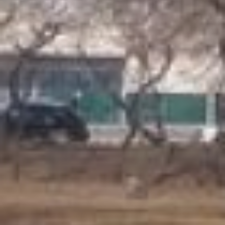
рамках нацпроекта
продолжатся работы на
автомобильных дорогах
«г. Советская Гавань – рп.
Ванино» и «Подъезд к
пос. Монгохто», которые
начались в 2020.
Отметим, что именно
трасса «Советская
Гавань – Ванино –
Монгохто» собрала
больше всего жалоб от
местных жителей и стала
лидером народного
голосования в рамках
проекта «Дорожный
призыв». На ямы, ухабы,
разбитое покрытие, а
кое-где и полное его
отсутствие указывали на
автомобильной дороге
вдоль БАМа в Солнечном
районе, «неуд» поставили
подъезду к Селихино до