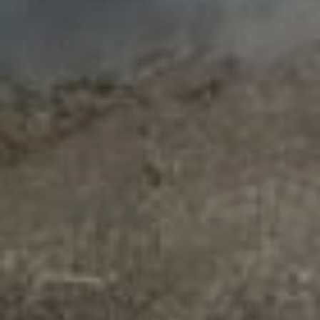
ходом дорожных работ.
– Специальные датчики
фиксируют, когда техника
вышла на объект, сколько
километров дорог она
прошла, поднят или
опущен отвал, например,
у грейдера. Это всё
оператор конкретно
видит, - пояснил Роман
Мирошин. – В
Хабаровском крае
внедрение данной
технологии планируется
начать с февраля
нынешнего года.
Повысить качество
дорожного строительства
предполагается за счет
введения так
называемых «контрактов
жизненного цикла». Когда
одна компания отвечает
за проектировку,