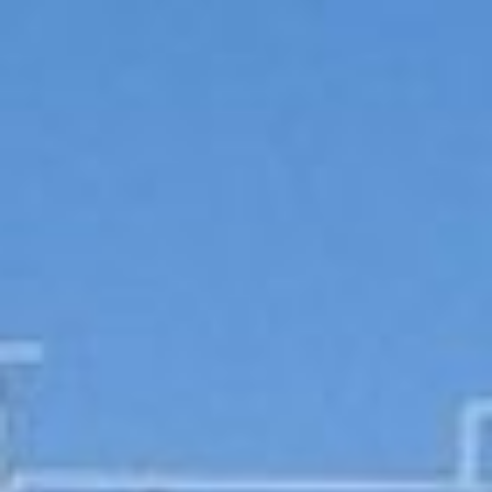
«Безопасные и
качественные дороги». В
прошлом, 2020 году на
реконструкцию
городских и краевых
автомагистралей было
потрачено 3, 34 млрд
рублей. Половина этих
средств поступила из
федерального бюджета,
остальное добавили
краевая казна и
муниципалитеты. На эти
деньги в крае привели в
нормативное состояние
200 километров дорог.
Это на 50 километров
больше
запланированного. А
потому, по словам
министра транспорта и
дорожного хозяйства
Хабаровского края
Романа Мирошина, в