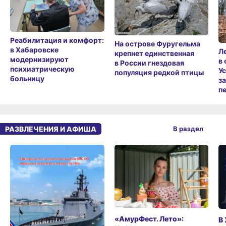
Реабилитация и комфорт:
На острове Фуругельма
в Хабаровске
Л
крепнет единственная
модернизируют
в
в России гнездовая
психиатрическую
У
популяция редкой птицы
больницу
з
п
РАЗВЛЕЧЕНИЯ И АФИША
В раздел
«АмурФест. Лето»:
В