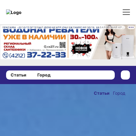
РЕКЛАМА • ООО "ТОРГОВЫЙ ДОМ ЦЕНТР СНАБЖЕНИЯ" 680009, ХАБАРОВСКИЙ КРАЙ, ГОРОД ХАБАРОВСК, ПРОМЫШЛЕННАЯ УЛ., Д. 7 ОГРН 1162724073930
Статьи
Город
29 января 2021 г., 15:24
Ремонт
Статьи
Город
краевых
ОПУБЛИКОВАНО
дорог
29 января 2021 г., 15:24
начнётся в
марте