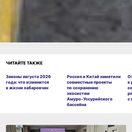
или
Яндекс.Дзен
и
МАКС
Как вам материал?
Огонь!
Супер
Удивило
Грустно
Злость
Разочарование
ЧИТАЙТЕ ТАКЖЕ
Законы августа 2026
Россия и Китай наметили
О
года: что изменится
совместные проекты
к
в жизни хабаровчан
по сохранению
с
экосистем
р
Амуро‑Уссурийского
с
бассейна