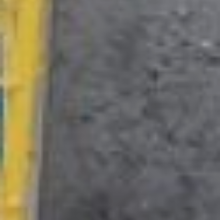
только в крае, но и за его
пределами, – добавила
Евгения Мартын.
Схему раздельного сбора
отходов в Хабаровском
крае используют 350
домов. Но эксперты
отмечают, что интерес к
этой теме у жителей
растет , многие просят
установить
дополнительные емкости
под сбор батареек,
макулатуры и жести. В
министерстве ЖКХ
изучают спрос, и такие
контейнеры могут
появиться уже в
следующем году.
Фото автора
Читайте нас в соцсетях:
ВКонтакте
,
Одноклассники,
Телеграм