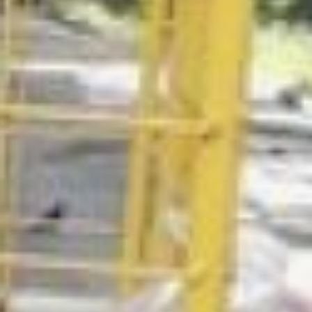
переработчиками из
Хабаровска и
Комсомольска-на-Амуре
было заключено
соглашение о
сотрудничестве. По нему
«Балтика» обеспечивает
производство
контейнеров для
раздельного сбора ТКО, а
компании «Чистая
планета» и «Фирма
Сталкер» – их установку
во дворах
многоквартирных домов
и последующий вывоз
отсортированных
отходов, – сообщил
заместитель министра
ЖКХ Хабаровского края
Станислав Кондаков.
По договоренности
между властями и
бизнесом пивоваренная