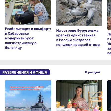
Реабилитация и комфорт:
На острове Фуругельма
в Хабаровске
Л
крепнет единственная
модернизируют
в
в России гнездовая
психиатрическую
У
популяция редкой птицы
больницу
з
п
РАЗВЛЕЧЕНИЯ И АФИША
В раздел