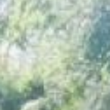
Мартын, в городе Юности
схемы раздельного сбора
мусора приживаются
лучше, чем в краевом
центре. Там жильцы
практически сразу
дисциплинированно
начинают сортировать
отходы. И таких случаев,
когда в емкостях под
пластик оказывается все
подряд, практически не
бывает. В Хабаровске же
экологические новшества
порой приживаются со
скрипом.
Так было и на улице
Воровского, в поселке
им. Горького краевого
центра. Здесь отдельный
контейнер для сбора
пластиковых бутылок
установили еще в
прошлом году. Но