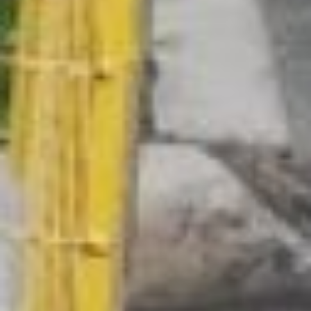
ставим в план на
следующий год.
Вывозят собранный
пластик по заявке
жильцов. Сообщить о
том, что емкость полна,
нужно, когда
пластиковые бутылки
занимают около двух
третей объема. В течении
двух-трёх дней
контейнер опустошат.
Куда идёт собранный
мусор
На каждом из
контейнеров написана
инструкция, где сказано,