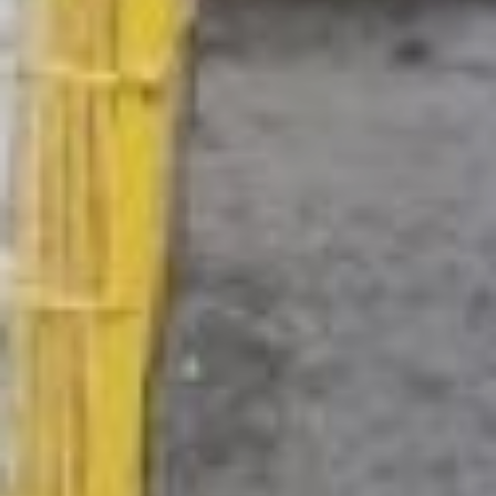
какой мусор туда
выбрасывать и как это
правильно делать: снять
этикетку и крышечку с
бутылки, а сам пластик
смять, чтобы он занимал
меньше места. Но пока
переработчики не
настаивают на этом,
сейчас стоит задача
приучить хабаровчан
просто сортировать
отходы.
– Если мы еще будем
нагружать
дополнительными
требованиями, то он
просто выкинет эту
бутылку в общую
мусорку и не будет
заморачиваться, ­ –
говорит менеджер по
экологии ООО «Балтика»