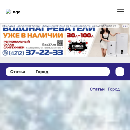
РЕКЛАМА • ООО "ТОРГОВЫЙ ДОМ ЦЕНТР СНАБЖЕНИЯ" 680009, ХАБАРОВСКИЙ КРАЙ, ГОРОД ХАБАРОВСК, ПРОМЫШЛЕННАЯ УЛ., Д. 7 ОГРН 1162724073930
Статьи
Город
20 августа 2021 г., 18:00
Хабаровчан
Статьи
Город
приучают
ОПУБЛИКОВАНО
выкидывать
20 августа 2021 г., 18:00
бутылки
правильно