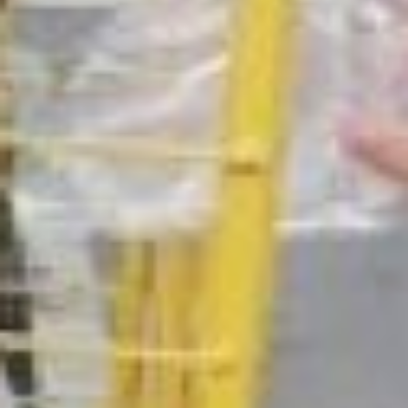
компания бесплатно
изготавливает емкости
под отходы, а
переработчики
безвозмездно вывозят
утилизированный
упаковочный мусор на
переработку. Гарантом
размещения контейнеров
в необходимых местах
выступает министерство
ЖКХ. Такой же контейнер
недавно установили и у
жилищного ведомства.
Теперь чиновники своим
примером показывают,
что сортировать мусор не
так сложно, как кажется.
сортировка мусора
– Всё должно идти от
себя, то есть от культуры
человека, от души, от
человека самого — это