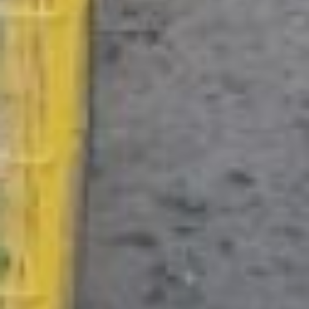
Светлана Макуха. – Пока
нужно просто приучить
сортировать. Это самый
первый шаг.
Перебирать отходы будут
после сотрудники
компании. Сейчас
рассматривают
возможность в тех
дворах, где не прижились
такие новшества,
установить
универсальный
контейнер, куда можно
выбрасывать и
пластиковые бутылки, и
стеклянную тару, а также
жестяные банки.
– Пластиковые бутылки
из контейнеров еще раз
сортируются, прессуются
и отправляются на
переработку. Это
востребованное сырье не