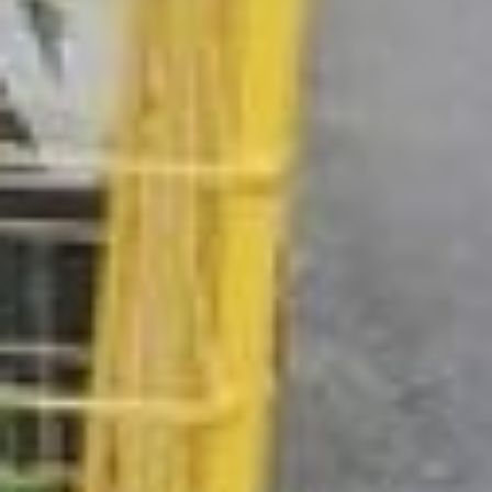
культура самосознания.
Так же, как переходить
дорогу на зелёный свет,
— поделился Станислав
Кондаков. – Учить этому
следует с детского сада.
В Японии дети с пеленок
знают, в какой контейнер
какой мусор выкинуть. У
них по семь-восемь
ведер дома стоит для
этого. А в Швеции
огромные штрафы, если
не туда выбросил что-то.
Надо стремиться к этому
уровню сознания.
Как установить такой
контейнер в своём дворе
Емкости для раздельного
сбора мусора при
желании жителей могут
появиться в любом
хабаровском дворе. Для
этого нужно заручиться