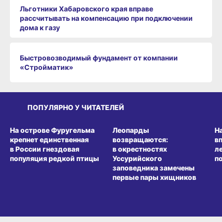
Льготники Хабаровского края вправе
рассчитывать на компенсацию при подключении
дома к газу
Быстровозводимый фундамент от компании
«Стройматик»
ПОПУЛЯРНО У ЧИТАТЕЛЕЙ
СРЕДА ОБИТАНИЯ
СРЕДА ОБИТАНИЯ
СР
На острове Фуругельма
Леопарды
Н
крепнет единственная
возвращаются:
в
в России гнездовая
в окрестностях
л
популяция редкой птицы
Уссурийского
п
заповедника замечены
первые пары хищников