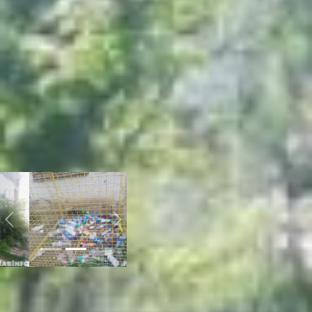
активно пользоваться им
жители окрестных домов
стали только недавно. До
этого в специальную
металлическую корзину
летело все подряд –
бытовой мусор, бумага,
пакеты. Со временем к
эко-емкости привыкли и
стали регулярно
наполнять пластиковыми
бутылками.
сортировка
мусора
Previous
Next
– Я за неделю около 20
штук собрал из дома и
гаража, принес сюда.