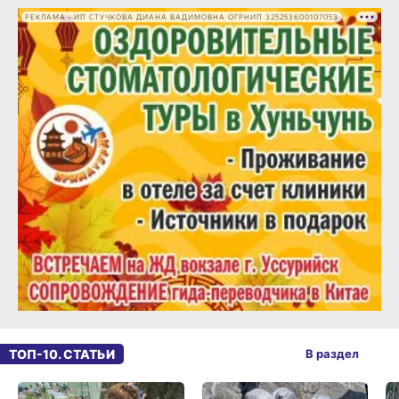
РЕКЛАМА • ИП СТУЧКОВА ДИАНА ВАДИМОВНА ОГРНИП 325253600107053
ТОП-10. СТАТЬИ
В раздел