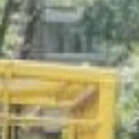
Удобно. Так они много
места занимают в пакте,
– поделился с нами
житель дома по ул.
Воровского Федор
Довжко.
В поселке им. Горького
пока установлено только
три таких контейнера: на
улицах Воровского, 12,
Гагарина, 7 и Семашко,
14. В краевом
министерстве ЖКХ
говорят, если
приживутся, то поставят
еще. Всего же в
Хабаровске таких корзин
под пластик уже более
60, помог бизнес.
– В октябре 2020 года
между министерством
ЖКХ края, компанией
«Балтика» и
предприятиями-