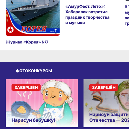
«АмурФест. Лето»:
В
Хабаровск встретил
м
праздник творчества
п
и музыки
т
Журнал «Корея» №7
ФОТОКОНКУРСЫ
ЗАВЕРШЁН
ЗАВЕРШЁН
Нарисуй защитн
Нарисуй бабушку!
Отечества — 20