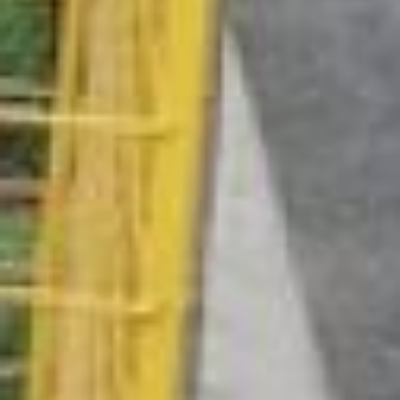
согласием жильцов,
договориться с
управляющей компанией,
найти место для
контейнера и заключить
договор на оказание
услуг по утилизации с
любой из организаций,
которые занимаются
переработкой мусора.
Таких в Хабаровске около
десятка.
– Это стало очень активно
развиваться, многие нам
звонят, просят
контейнеры. Со всеми
всё обсуждаем, -
рассказала менеджер по
логистике ООО «Чистая
планета» Евгения
Мартын.– Если есть в
наличии контейнер, то
привозим. А если нет, то