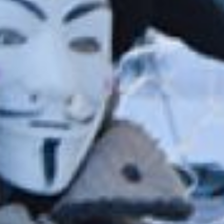
Предновогоднее чудо
встречает посетителей
десятой поликлиники с
порога – самодельный
олень с мишурой на шее
радует глаз и галерею
телефона. Это часть
конкурса новогодних
композиций,
организованного в
больнице имени Воино-
Ясенецкого, чтобы
отвлечь персонал от
работы в красной зоне.
Оказалось, занятость –
творчеству не помеха, и в
приятную суету
включились многие
сотрудники. В том числе и
Максим Толочко,
участковый врач-
терапевт и создатель
оленя.