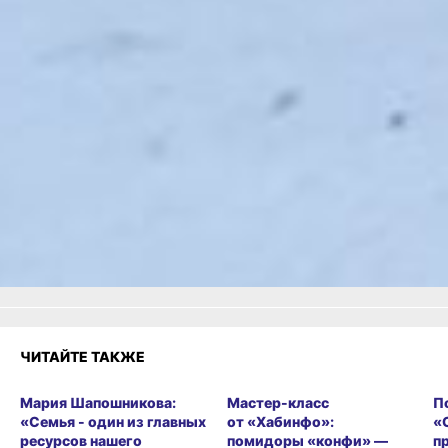
живых елей: главную
площадь Хабаровска
готовят к Новому году -
ссылка
Читайте нас в соцсетях:
ВКонтакте
,
Одноклассники,
Телеграм
или
Яндекс.Дзен
и
МАКС
Как вам материал?
Огонь!
Супер
Удивило
Грустно
Злость
Разочарование
ЧИТАЙТЕ ТАКЖЕ
Мария Шапошникова:
Мастер-класс
П
«Семья - один из главных
от «Хабинфо»:
«
ресурсов нашего
помидоры «конфи» —
п