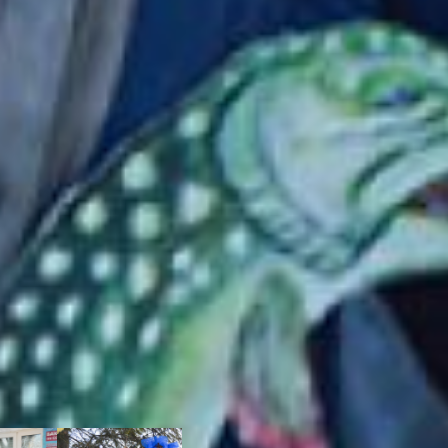
заканчивал два лицея,
ЛИТ и Лицей ДВГУПС, то
есть у меня технический
немного склад ума, –
рассказал врач.
Однако на пятки ему
наступает другой олень
«приёмного отделения»,
обитающий уже в
больничном дворе. Стоит
он в настоящей зимней
сказке – снег, ёлка с
самодельными
игрушками, а вдали даже
притаилась Баба-Яга.
Пугает непривитых или
тех, кто без бахил? А вот
реанимационный олень с
санями уносит
маленького зайчика в
страну далёкую.
украшения на новый год
2022