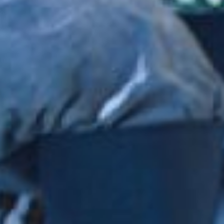
нарисовал, другой
предложил материал, а
третий бежал в магазин
за краской. Да ещё и
бинты никак не хотели
складываться в оленя,
пришлось нести гипс. Вот
так и творили красоту
между делом, а всего на
работу ушло две недели.
– До ковида у нас всегда
конкурсы были, дети
делали на новый год
игрушки, ёлки
наряжались в каждом
отделении. А в том году
ковид начался – у нас
этого не было ничего, –
поделилась Валентина
Оленникова, кастелянша
приёмного отделения.
У водителей, слесарей и
механиков больницы
своя сказка. Без оленей,