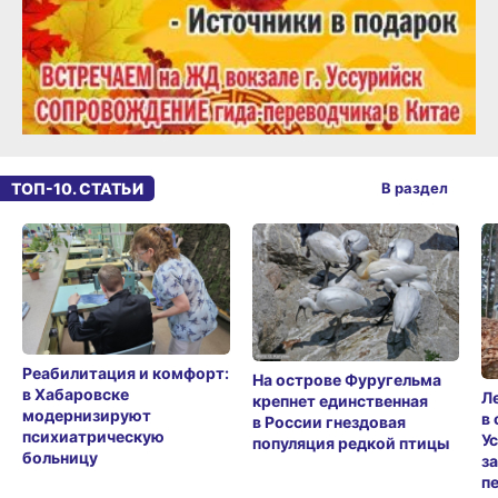
ТОП-10. СТАТЬИ
В раздел
Реабилитация и комфорт:
На острове Фуругельма
в Хабаровске
Л
крепнет единственная
модернизируют
в
в России гнездовая
психиатрическую
У
популяция редкой птицы
больницу
з
п