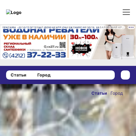
РЕКЛАМА • ООО "ТОРГОВЫЙ ДОМ ЦЕНТР СНАБЖЕНИЯ" 680009, ХАБАРОВСКИЙ КРАЙ, ГОРОД ХАБАРОВСК, ПРОМЫШЛЕННАЯ УЛ., Д. 7 ОГРН 1162724073930
Статьи
Город
17 декабря 2021 г., 12:00
Найти оленя
Статьи
Город
со щукой:
ОПУБЛИКОВАНО
новогодний
17 декабря 2021 г., 12:00
креатив в
больнице