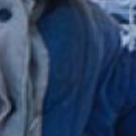
Максим скромно
рассказал о своей
работе: тело из
пластиковой бочки,
голова – два горшка и
верёвки, а для рогов
пригодилась старая
сушилка из дома. А на
меховую отделку пошла
старая бабушкина шуба!
Умчать такое
парнокопытное в страну
оленью не сможет,
крепко стоит на
подставке, а вот
сфотографироваться
вполне согласится.
– Я люблю делать своими
руками. Если делаю, то
делаю на совесть.
Стараюсь для семьи,
дачи, квартиры и люблю
вообще ремонт. Я