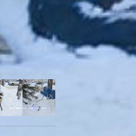
недоумением смотрит на
мирскую суету. Зимние
солнечные ванны тоже
полезны для здоровья!
Улыбку такое творчество
вызывает не только у
сотрудников, но и у
пациентов и прохожих. А
проигравших в конкурсе
нет, всех участников
наградят. Однако главный
квест для зрителей:
сколько оленей спрятал
больничный двор?
Previous
Next
Фото автора
Ледяные QR-коды и 190