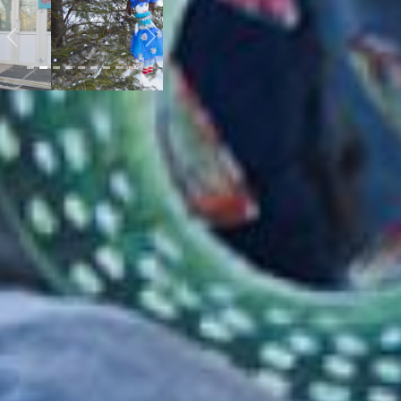
Previous
Next
Настоящей колдунье и
зима не помешает
щегольнуть нарядом и
котом
Загруженность у
приёмного отделения
тоже большая и тут,
казалось бы, не до
конкурсов, но
вдохновение пришло. А
работали сообща: один