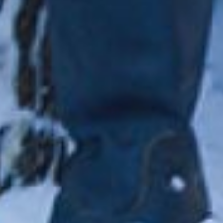
но с настоящей рыбой в
проруби! «Емеля пришёл
по воду, а тут щука и три
желания к Новому году!»
– с улыбкой объяснил
слесарь бригады.
Правда, не обошлось и
без самобытного
колорита: сказочный
рыбак оказался в ватнике
и с маской Гая Фокса на
лице. Такие же анонимы
чуть поодаль спешат на
помощь в пустующей
кабине скорой.
Пропустить их может
только сотрудник ДПС в
аналогичной маске и
праздничном костюме
Деда Мороза. А чуть
поодаль колдунья
отдыхает на санях с
котом на руках и с