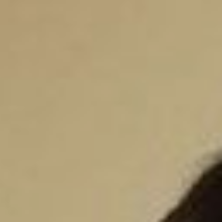
представлять
Хабаровский края на
Всероссийском
чемпионате
профессионального
мастерства WorldSkill
Russia в компетенции по
специальности
«Акушерское дело». Это
направление в этом году
будет представлено на
чемпионате впервые. В
новых дисциплинах
участники традиционно
соревнуются вне
конкурсной программы
— это своего рода
тестовый режим для
организаторов и
студентов. Будущая
акушерка из Хабаровска
уже прошла отборочный
тур, теперь готовится к