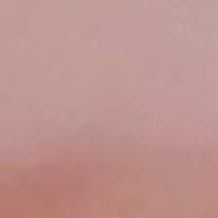
Сейчас в компетенции
«Медицинский
социальный уход»
остались две участницы,
а в финал попадет только
одна. Девушка тренирует
медицинские навыки на
базе родного колледжа.
Помимо медицинских
занятий Анастасии нужно
серьезно подтянуть
английский язык - именно
на нем будет проходить
финальный этап.
Напомним, что в 2023
финал Национального