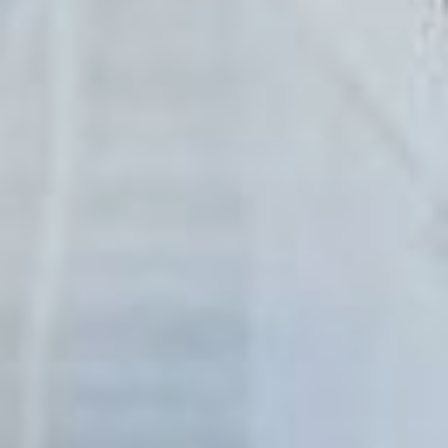
стараемся доводить
навыки до автоматизма.
ворлдскиллс обучение
Сама будущая акушерка
настроена оптимистично.
Девушка уверена:
участие в мероприятии
такого уровня даст ей
огромный опыт, который
пригодится в
дальнейшем.
– У меня есть
уверенность, потому что
я эти манипуляции
проводила очень много
раз и продолжаю
постоянно тренироваться.
Но я также волнуюсь,
потому, что неизвестно,
какое именно задание
мне попадется, не
знаешь, что тебя ждет и к
чему быть готовым.
Поэтому отрабатываем