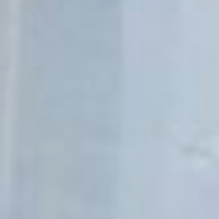
все, – рассказала нам
студентка.
Александра Антипова
пока только учится, но
уже успела попробовать,
что такое работа
медсестры в реальной
жизни. В самый разгар
пандемии девушка
работала в ковидном
госпитале в качестве
волонтера, была на
практических занятиях в
Хабаровских роддомах.
Тяжелые будни
медсестры студентку не
пугают.
– Мне всегда хотелось
кому-то помогать,
поэтому я пошла учиться
на медсестру, -
рассказывает девушка. –
В семье никого из