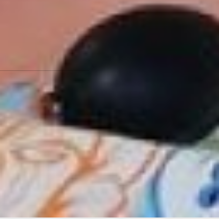
чемпионата «Молодые
профессионалы» пройдет
в Хабаровском крае, В
регион съедутся 1300
участников и гостей со
всей страны.
Фото автора
Найти оленя со щукой:
новогодний креатив в
больнице -
читайте по
ссылке
Читайте нас в соцсетях:
ВКонтакте
,
Одноклассники,
Телеграм
или
Яндекс.Дзен
и
МАКС
Как вам материал?
Огонь!
Супер
Удивило
Грустно
Злость
Разочарование