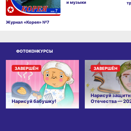
и музыки
т
Журнал «Корея» №7
ФОТОКОНКУРСЫ
ЗАВЕРШЁН
ЗАВЕРШЁН
Нарисуй защитн
Нарисуй бабушку!
Отечества — 20