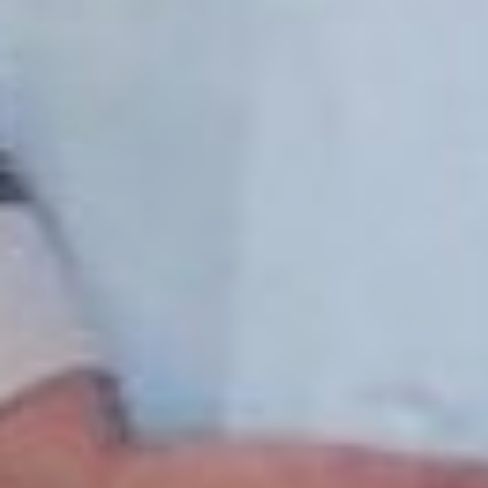
медиков нет, я стану
первой. Но меня все
очень поддерживают.
Как рассказала
начальник отдела
практики Хабаровского
медколледжа Татьяна
Асланова учебное
заведение принимает
участие в конкурсе
«Молодые
профессионалы» по
компетенции
медицинский социальный
уход с 2016 года.
Студенты медколледжа
уже не раз занимали
призовые места.