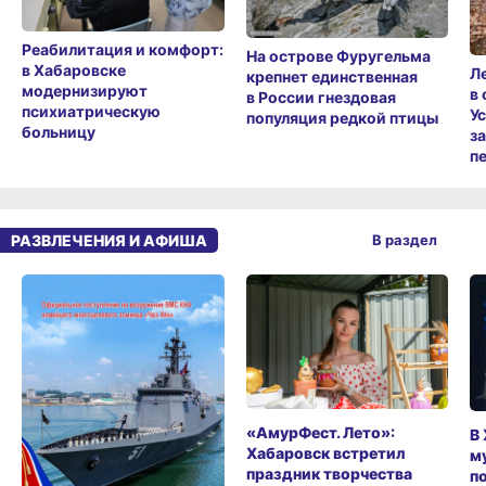
Реабилитация и комфорт:
На острове Фуругельма
в Хабаровске
Л
крепнет единственная
модернизируют
в
в России гнездовая
психиатрическую
У
популяция редкой птицы
больницу
з
п
РАЗВЛЕЧЕНИЯ И АФИША
В раздел
«АмурФест. Лето»:
В
Хабаровск встретил
м
праздник творчества
п