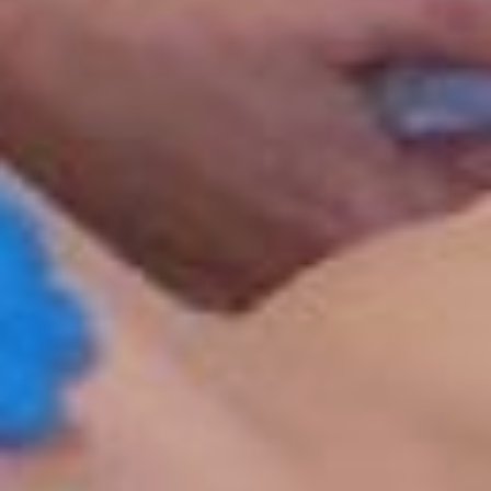
– Мы ежегодно
принимаем участие в
конкурсах
профессионального
мастерства. В этом году
например, наша
студентка 3-го курса
Анастасия Бородинская
победила в региональном
этапе по компетенции
«Медицинский
социальный уход», затем
– во всероссийском,
проходила подготовку к
участию в
международном
чемпионате Worldskills. В
течение двух месяцев
она повышала уровень
мастерства в Казани,
теперь у нее есть шанс
попасть в финал