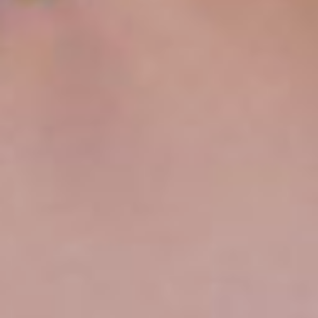
международного
чемпионат. Очень
надеемся на победу, –
рассказала. Татьяна
Асланова.
Путь к финалу у будущий
медсестры Анастасии
Бородинской был очень
долгим. Хабаровская
студентка успешно
прошла несколько
отборов в разных городах
по всей стране. Теперь
девушку ждет
заключительный этап
соревнований, который
состоится в феврале в
Казани. От этих сборов
зависит, будет ли
Хабаровский край
представлять Россию на
международном
чемпионате в октябре
2022 года в Шанхае.