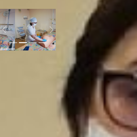
поездке на финал.
ворлдскиллс обучение
Previous
Next
Задания, которые
предстоят участникам
чемпионата, остаются в
секрете до самого
старта. Известно лишь,
что конкурсанткам нужно
будет выполнять три
модуля заданий: осмотр
пациента, проведение
манипуляций по
назначению врача,
помощь молодой маме
после рождения ребенка.
Но что именно придется
делать во время