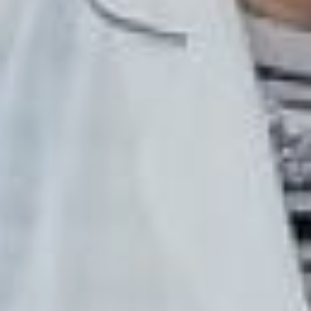
навыки опытный врач-
акушер и педагог
Хабаровского
медколледжа с 40-
летним стажем Татьяна
Маслова.
– Правила участия очень
строгие. Жюри
обращается внимание на
все мелочи, которые
даже порой и пациентам
не заметны. Например,
приступить к любой
манипуляции можно
только после обработки
рук антисептиком. И для
этого есть свой алгоритм
действий. Сделает
конкурсант вместо трех
вращений пальцами по
ладошки, два, то уже
снимается один бал, –
рассказывает Татьяна
Маслова. – Поэтому мы