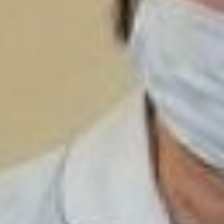
финальных состязаний:
участвовать в приеме
родов, измерять
давление или
производить забор крови
– пока не известно.
Поэтому готовятся ко
всему, чтобы быть во
всеоружии. Для
подготовки –
специальный фантом с
животом как у
беременной женщины, а
внутри - ребенок. Размер
живота у обучающего
манекена можно надуть в
соответствии со сроком
беременности у
предполагаемого
пациента. На нем
студентка и производит
все манипуляции.
Помогает оттачивать