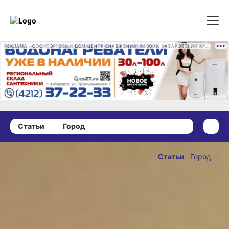
РЕКЛАМА • ООО "ТОРГОВЫЙ ДОМ ЦЕНТР СНАБЖЕНИЯ" 680009, ХАБАРОВСКИЙ КРАЙ, ГОРОД ХАБАРОВСК, ПРОМЫШЛЕННАЯ УЛ., Д. 7 ОГРН 1162724073930
Статьи
Город
20 декабря 2021 г., 16:00
И роды
Статьи
Город
принять, и
ОПУБЛИКОВАНО
давление
20 декабря 2021 г., 16:00
измерить:
хабаровские