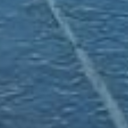
при следующем подъеме
уровня Амура, дорога
на Павла Морозова снова
может просесть уже
в другом месте.
С «дорожными»
последствиями паводка
специалисты
сталкиваются регулярно.
Так, в 2021 году
подземные воды после
скачка уровня Амура
вымыли коллектор
на участке
от Спортивного
до Инского переулка.
Тогда ремонт занял
больше года, пришлось
строить временную
систему водоотведения
и дорожного движения.