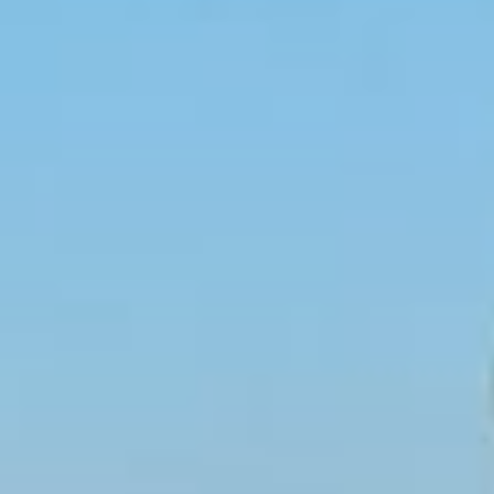
нареканий от горожан
по поводу очередного
ремонта проблемного
участка, в городской
мэрии совместно
с «Водоканалом» решили
организовать пресс-тур
для журналистов, чтобы
объяснить причины
провала.
Одна из самых
оживленных трасс
краевого центра
проходит фактически
вдоль Амура. Земля
под ней сильно
подвержена влиянию
уровня воды. Как
рассказал Стрельников,
на отрезке между Кубяка
и переулком Инским,
как раз там, где
в прошлом году