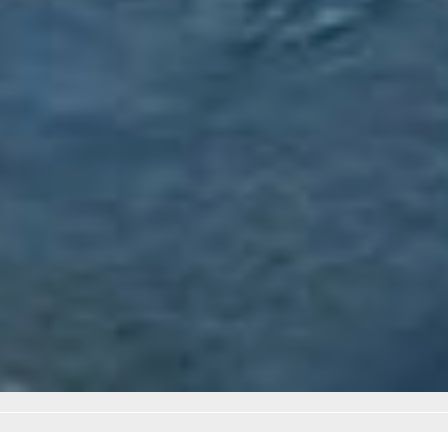
Будет проект — будет
понятно, сколько это
будет стоить, и как его
выполнять, — сказал
Андрей Стрельников.
В ТЕМУ:
В Хабаровском крае
завершается
приготовления к зимнему
дорожному сезону
Читайте нас в соцсетях:
ВКонтакте
,
Одноклассники,
Телеграм
или
Яндекс.Дзен
и
МАКС
Как вам материал?
Огонь!
Супер
Удивило
Грустно
Злость
Разочарование