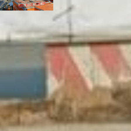
Теперь необходимо
укрепить грунт
под дорогой. Но сделать
это следует без раскопок,
потому что вновь
перекрывать
на несколько недель одну
из самых загруженных
автодорог Хабаровска —
значит создать в городе
транспортный коллапс.
Да к тому же в этом
случае пришлось бы
перекрывать часть
трубопровода, менять
схему водоотведения,
сбрасывая стоки в Амур.
А это для «Водоканала»
обернулось бы
многомиллионными
штрафами.