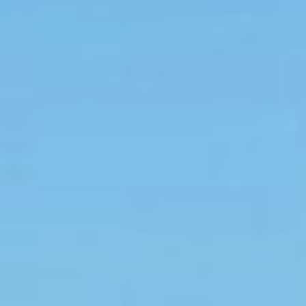
искусственную скалу.
Асфальт на Павла
Морозова провалился
в районе улицы Кубяка
еще в августе. Участок
дороги огражден
забором. В этом месте
под дорогой проходит
канализационный
коллектор, который
обслуживает весь
Индустриальный район. В
прошлом году его
ремонтировали, из-за
чего на несколько
месяцев была перекрыта
часть дороги. И вот опять
провал. Горожане стали
задаваться вопросом:
как так случилось, ведь
ремонт на этом участке
закончили меньше года
назад.
Получив множество