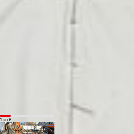
что участок
трубопровода
на расстоянии девяти
метров просел
под воздействием
амурской воды, которая
ушла и забрала часть
основания из-под
коллектора, — сказал
начальник цеха
водоотведения МУП
«Водоканал» Андрей
Стрельников. — Мы
оградили этот участок. Но
работы тогда начать
не могли из-за высокого
уровня воды.
1 из 5