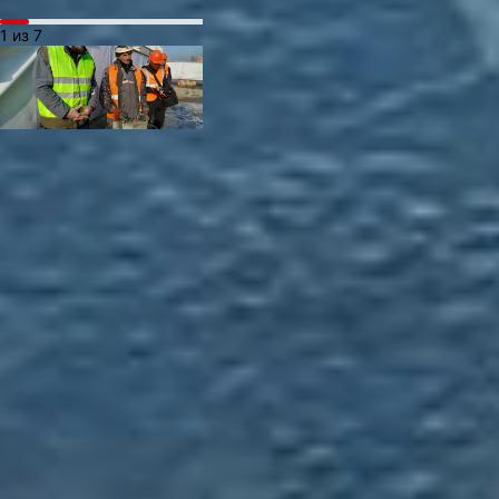
1 из 7
По-хорошему весь
старый коллектор
под трассой на Павла
Морозова нужно менять.
Но это стоит больших
денег. Поэтому вопрос
будут решать частями.
— На следующий год
в инвестпрограмму
предприятия заложено
проектирование
оставшегося участка,
который у нас находится
под дорогой. Самое
главное — это
разработать проект.