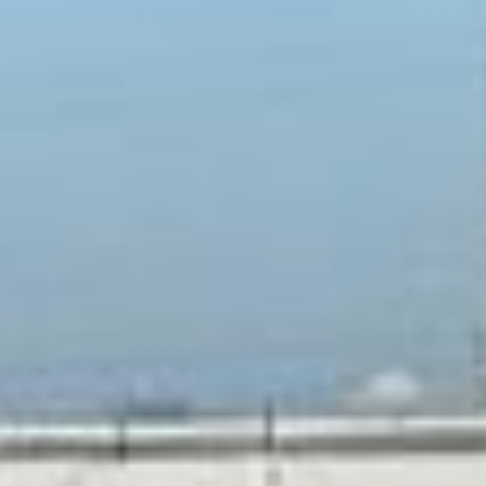
подрядная организация
укладывала новый
водопровод, в августе
этого года образовался
опасный провал.
Случилось этого из-за
высокого уровня Амура,
пространство
коллекторов оказалось
затоплено, а когда вода
ушла, то унесла с собой
и часть грунта. В итоге
трубы просели.
— Мы проводим
обследование этого
участка дважды в день.
Летом, когда Амур начал
спадать, контроль
усилили. Наши
специалисты выезжали
на место до четырех раз
в день. Это позволило
оперативно обнаружить
проблему. Выявлено,