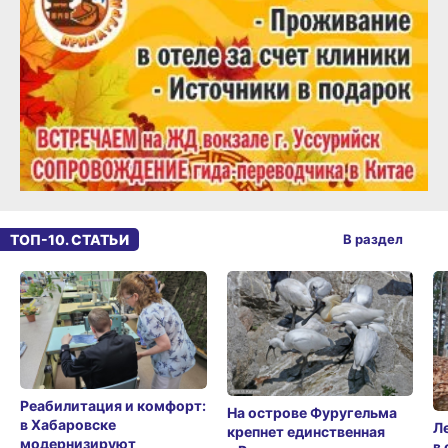
ТОП-10. СТАТЬИ
В раздел
Реабилитация и комфорт:
На острове Фуругельма
в Хабаровске
Л
крепнет единственная
модернизируют
в