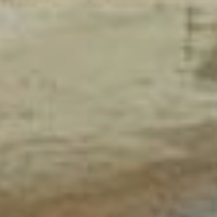
Решили использовать
современную технологию
инъектирования. С
помощью бурильной
установки на глубину
десять метров
под давлением подаётся
бетон. Там он заполняет
полости, создавая тем
самым скальную
«подушку», укрепляя
грунт. Это предотвратит
дальнейшую просадку
дороги. Этот способ
позволит не вскрывать
асфальт. На данный
момент по направлению
к центру города
движение организовано
по двум полосам
с небольшим
ограничением скорости
до 40 км/ч.