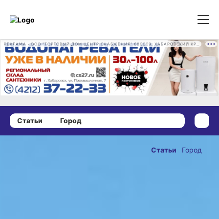
РЕКЛАМА • ООО "ТОРГОВЫЙ ДОМ ЦЕНТР СНАБЖЕНИЯ" 680009, ХАБАРОВСКИЙ КРАЙ, ГОРОД ХАБАРОВСК, ПРОМЫШЛЕННАЯ УЛ., Д. 7 ОГРН 1162724073930
Статьи
Город
02 ноября 2024 г., 14:51
Почему
Статьи
Город
участок
ОПУБЛИКОВАНО
трассы
02 ноября 2024 г., 14:51
на Павла
Морозова