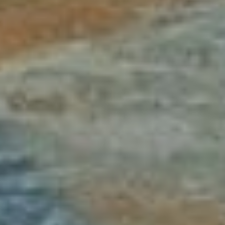
— Самым простым
способом было бы
раскопать участок
и перекрыть Павла
Морозова. Но это связано
с ограничением услуги
водоотведения, то есть
ремонт коллектора
предполагаем прямой
сброс неочищенных
стоков, — сообщил и. о.
начальника управления
энергообеспечения,
топлива, инженерных
коммуникаций
администрации
Хабаровска Евгений
Терлеев.— Решили уйти
от этого. Вместе
с научным сообществом
провели анализ, который
показал, что применить
на данном участке метод
инъектирования — более