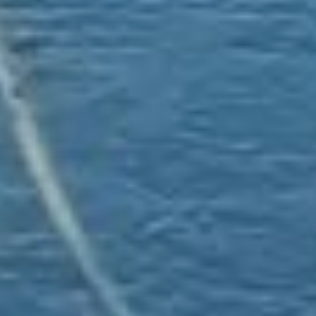
участок, по которому
проходить
канализационный
трубопровод,
потребуется сделать 150
инъекций бетона.
Подрядная организация
трудится уже неделю,
за это время дороге
сделали 26 инъекций
бетона. До 6 ноября
подрядчик должен
завершить укрепление
грунта и уйти с участка.
Протяжённость
канализационного
коллектора на Павла
Морозова — три
километра. В прошлом
году «Водоканал»
заменил лишь один
аварийный участок,
подключив его к старой
трассе. А это значит, что