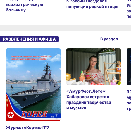
в России гнездовая
психиатрическую
У
популяция редкой птицы
больницу
з
п
РАЗВЛЕЧЕНИЯ И АФИША
В раздел
«АмурФест. Лето»:
В
Хабаровск встретил
м
праздник творчества
п
и музыки
т
Журнал «Корея» №7