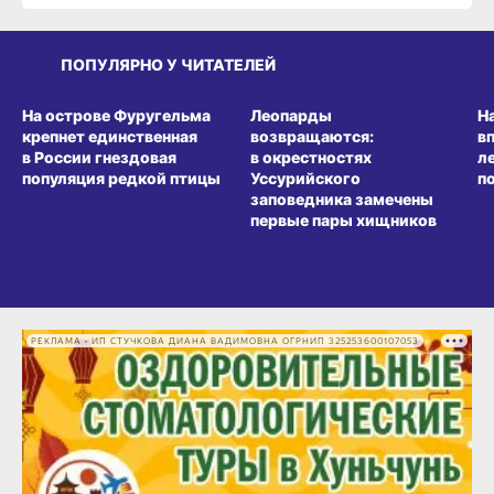
ПОПУЛЯРНО У ЧИТАТЕЛЕЙ
СРЕДА ОБИТАНИЯ
СРЕДА ОБИТАНИЯ
СР
На острове Фуругельма
Леопарды
Н
крепнет единственная
возвращаются:
в
в России гнездовая
в окрестностях
л
популяция редкой птицы
Уссурийского
п
заповедника замечены
первые пары хищников
РЕКЛАМА • ИП СТУЧКОВА ДИАНА ВАДИМОВНА ОГРНИП 325253600107053